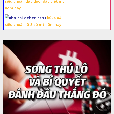
siêu chuẩn đầu đuôi đặc biệt mt
hôm nay
kết quả
siêu chuẩn lô 3 số mt hôm nay