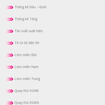
Thống kê Đầu – Đuôi
Thống kê Tổng
Tần suất xuất hiện
TK từ 00 đến 99
Loto miền Bắc
Loto miền Nam
Loto miền Trung
Quay thử XSMB
Quay thử XSMN