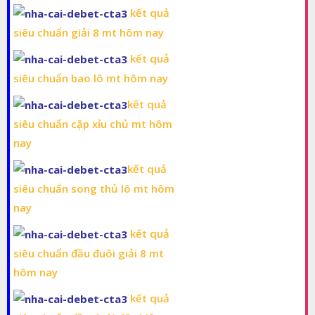
kết quả
siêu chuẩn giải 8 mt hôm nay
kết quả
siêu chuẩn bao lô mt hôm nay
kết quả
siêu chuẩn cặp xỉu chủ mt hôm
nay
kết quả
siêu chuẩn song thủ lô mt hôm
nay
kết quả
siêu chuẩn đầu đuôi giải 8 mt
hôm nay
kết quả