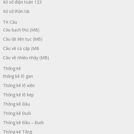
Xổ số điện toán 123
Xổ số thần tài
TK Cầu
Cầu bạch thủ (MB)
Cầu lật liên tục (MB)
Cầu về cả cặp (MB
Cầu về nhiều nháy (MB)
Thống kê
thống kê lô gan
Thống kê lô xiên
Thống kê lô kép
Thống kê Đầu
Thống kê Đuôi
Thống kê Đầu – Đuôi
Thống kê Tổng