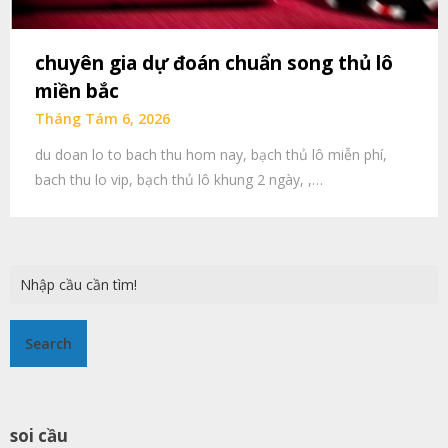
chuyên gia dự đoán chuẩn song thủ lô
miền bắc
Tháng Tám 6, 2026
du doan lo to bach thu hom nay, bạch thủ lô miễn phí,
bach thu lo vip, bạch thủ lô khung 2 ngày, ,…
Search
soi cầu