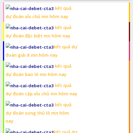
kết quả
dự đoán xỉu chủ mn hôm nay
kết quả
dự đoán đặc biệt mn hôm nay
kết quả dự
đoán giải 8 mn hôm nay
kết quả
dự đoán bao lô mn hôm nay
kết quả
dự đoán cặp xỉu chủ mn hôm nay
kết quả
dự đoán song thủ lô mn hôm
nay
kết quả dự