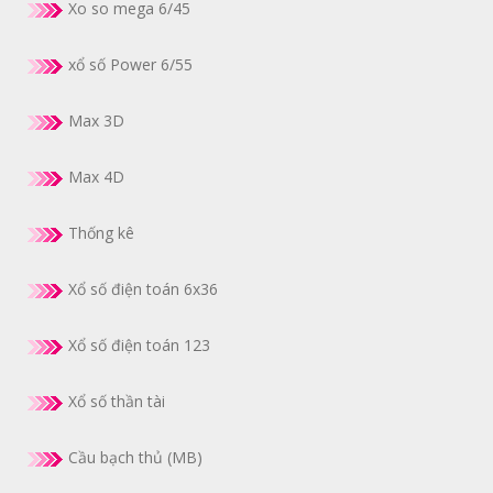
Xo so mega 6/45
xổ số Power 6/55
Max 3D
Max 4D
Thống kê
Xổ số điện toán 6x36
Xổ số điện toán 123
Xổ số thần tài
Cầu bạch thủ (MB)