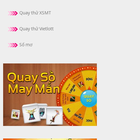
Quay thử XSMT
Quay thử Vietlott
Sổ mơ