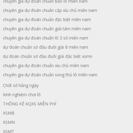
chuyên gia dự đoán chuẩn bao lô miền nam
chuyên gia dự đoán chuẩn cặp xíu chủ miền nam
chuyên gia dự đoán chuẩn đặc biệt miền nam
chuyên gia dự đoán chuẩn giải tám miền nam
chuyên gia dự đoán chuẩn lô 3 số miền nam
dự đoán chuẩn sớ đầu đuôi giải 8 miền nam
dự đoán chuẩn sớ đầu đuôi giải đặc biệt xsmn
chuyên gia dự đoán chuẩn xíu chủ miền nam
chuyên gia dự đoán chuẩn song thủ lô miền nam
Chốt số hằng ngày
Kinh nghiệm chơi lô
THỐNG KÊ KQXS MIỄN PHÍ
XSMB
XSMN
XSMT