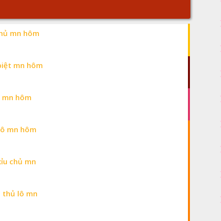
chủ mn hôm
biệt mn hôm
 8 mn hôm
 lô mn hôm
xỉu chủ mn
 thủ lô mn