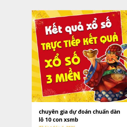
chuyên gia dự đoán chuẩn dàn
lô 10 con xsmb