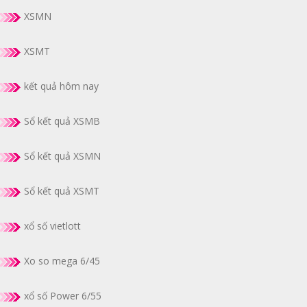
XSMN
XSMT
kết quả hôm nay
Sổ kết quả XSMB
Sổ kết quả XSMN
Sổ kết quả XSMT
xổ số vietlott
Xo so mega 6/45
xổ số Power 6/55