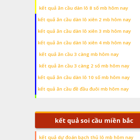
kết quả ăn cầu dàn lô 8 số mb hôm nay
kết quả ăn cầu dàn lô xiên 2 mb hôm nay
kết quả ăn cầu dàn lô xiên 3 mb hôm nay
kết quả ăn cầu dàn lô xiên 4 mb hôm nay
kết quả ăn cầu 3 càng mb hôm nay
kết quả ăn cầu 3 càng 2 số mb hôm nay
kết quả ăn cầu dàn lô 10 số mb hôm nay
kết quả ăn cầu đề đầu đuôi mb hôm nay
kết quả soi cầu miền bắc
kết quả dự đoán bạch thủ lô mb hôm nay