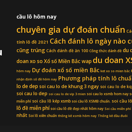
cầu lô hôm nay
chuyên gia dự đoán chuẩn
Cá
Cách đánh lô ngày nào 
tính lô đề 2021
u
cũng trúng
du 
Cách đánh đề ăn 100
Công thức đánh đề
du doan X
doan xo so Xổ số Miền Bắc wap
Dự đoán xổ số miền Bắc
hôm nay
ket xo so mien bắc
Phương pháp tính lô chu
nhận định số đề hôm nay
lo de dep
soi cau lo de khung 3 ngay
soi cau lo de k
soi cau lo dep
soi cau lo xsmb hom nay
s
soi cau lo de vip 3 mien
soi cầu l
soi cầu lô kép xsmb
miễn phí
soi cầu lô XSMB chuẩn.
lô đề miễn phí
soi cầu lô đề đẹp nhất hôm nay
Soi cầu miễn phí
nhất
Soi lô xiên chuẩn
thống kê xsmb hôm nay
Thống kê đầu đuôi