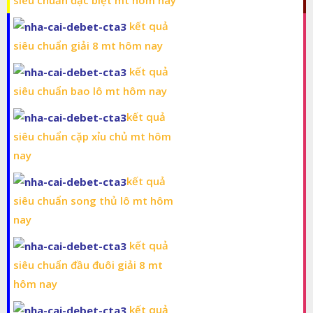
kết quả
siêu chuẩn giải 8 mt hôm nay
kết quả
siêu chuẩn bao lô mt hôm nay
kết quả
siêu chuẩn cặp xỉu chủ mt hôm
nay
kết quả
siêu chuẩn song thủ lô mt hôm
nay
kết quả
siêu chuẩn đầu đuôi giải 8 mt
hôm nay
kết quả