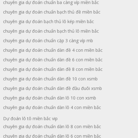
chuyên gia dự đoán chuẩn ba càng víp miền bắc
chuyên gia dự đoán chuẩn bạch thủ đề miền bắc
chuyên gia dự đoán bạch thủ lô kép miền bắc
chuyên gia dự đoán chuẩn bạch thủ lô miền bắc
chuyên gia dự đoán chuẩn cặp 3 càng víp mb
chuyên gia dự đoán chuẩn dàn đề 4 con miền bắc
chuyên gia dự đoán chuẩn dàn đề 6 con miền bắc
chuyên gia dự đoán chuẩn dàn đề 8 con miền bắc
chuyên gia dự đoán chuẩn dàn đề 10 con xsmb
chuyên gia dự đoán chuẩn dàn đề đầu đuôi xsmb
chuyên gia dự đoán chuẩn dàn lô 10 con xsmb
chuyên gia dự đoán chuẩn dàn lô 4 con miền bắc
Dự đoán lô tô miền bắc vip
chuyên gia dự đoán chuẩn dàn lô 8 con miền bắc
chuyên gia dự đoán chuẩn dàn lô 6 con miền bắc