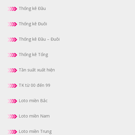
Thống kê Đầu
Thống kê Đuôi
Thống kê Đầu – Đuôi
Thống kê Tổng
Tần suất xuất hiện
TK từ 00 đến 99
Loto miền Bắc
Loto miền Nam
Loto miền Trung