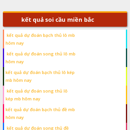
kết quả soi cầu miền bắc
kết quả dự đoán bạch thủ lô mb
hôm nay
kết quả dự đoán song thủ lô mb
hôm nay
kết quả dự đoán bạch thủ lô kép
mb hôm nay
kết quả dự đoán song thủ lô
kép mb hôm nay
kết quả dự đoán bạch thủ đề mb
hôm nay
kết quả dự đoán song thủ đề