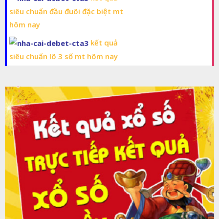
siêu chuẩn đầu đuôi đặc biệt mt
hôm nay
kết quả
siêu chuẩn lô 3 số mt hôm nay