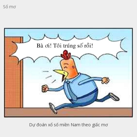
Sổ mơ
Dự đoán xổ số miền Nam theo giấc mơ