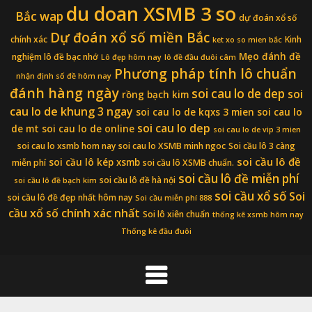
du doan XSMB 3 so
Bắc wap
dự đoán xổ số
Dự đoán xổ số miền Bắc
chính xác
Kinh
ket xo so mien bắc
Mẹo đánh đề
nghiệm lô đề bạc nhớ
Lô đẹp hôm nay
lô đề đầu đuôi câm
Phương pháp tính lô chuẩn
nhận định số đề hôm nay
đánh hàng ngày
soi cau lo de dep
soi
rồng bạch kim
cau lo de khung 3 ngay
soi cau lo de kqxs 3 mien
soi cau lo
soi cau lo dep
de mt
soi cau lo de online
soi cau lo de vip 3 mien
soi cau lo xsmb hom nay
soi cau lo XSMB minh ngoc
Soi cầu lô 3 càng
soi cầu lô đề
soi cầu lô kép xsmb
miễn phí
soi cầu lô XSMB chuẩn.
soi cầu lô đề miễn phí
soi cầu lô đề hà nội
soi cầu lô đề bạch kim
soi cầu xổ số
Soi
soi cầu lô đề đẹp nhất hôm nay
Soi cầu miễn phí 888
cầu xổ số chính xác nhất
Soi lô xiên chuẩn
thống kê xsmb hôm nay
Thống kê đầu đuôi