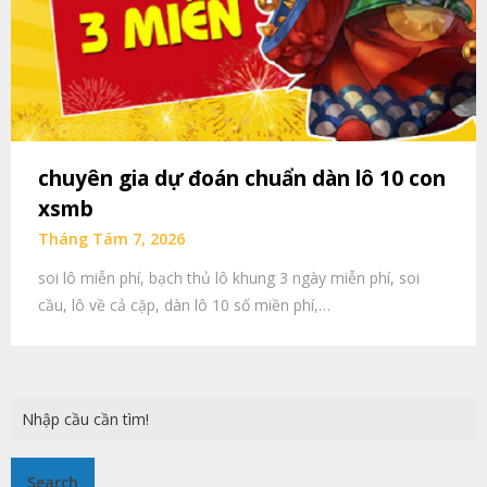
chuyên gia dự đoán chuẩn dàn lô 10 con
xsmb
Tháng Tám 7, 2026
soi lô miễn phí, bạch thủ lô khung 3 ngày miễn phí, soi
cầu, lô về cả cặp, dàn lô 10 số miền phí,…
Search