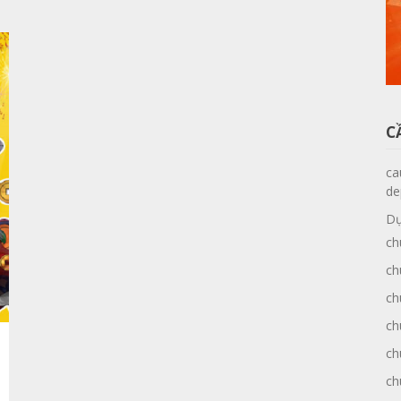
C
ca
de
Dự
ch
ch
ch
ch
ch
ch