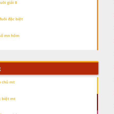
ôi giải 8
uôi đặc biệt
 số mn hôm
g
u chủ mt
c biệt mt