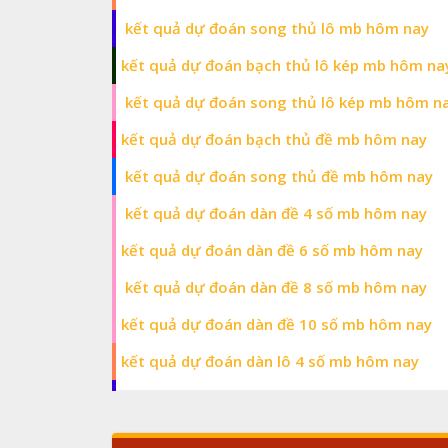
kết quả dự đoán song thủ lô mb hôm nay
kết quả dự đoán bạch thủ lô kép mb hôm na
kết quả dự đoán song thủ lô kép mb hôm n
kết quả dự đoán bạch thủ đề mb hôm nay
kết quả dự đoán song thủ đề mb hôm nay
kết quả dự đoán dàn đề 4 số mb hôm nay
kết quả dự đoán dàn đề 6 số mb hôm nay
kết quả dự đoán dàn đề 8 số mb hôm nay
kết quả dự đoán dàn đề 10 số mb hôm nay
kết quả dự đoán dàn lô 4 số mb hôm nay