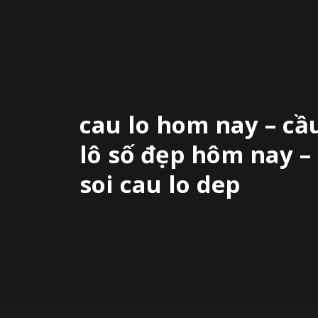
Skip
to
content
cau lo hom nay – cầ
lô số đẹp hôm nay –
soi cau lo dep