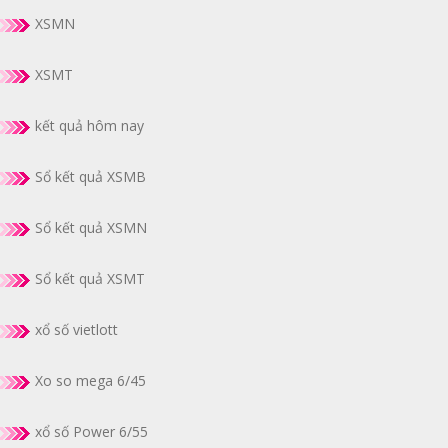
XSMN
XSMT
kết quả hôm nay
Sổ kết quả XSMB
Sổ kết quả XSMN
Sổ kết quả XSMT
xổ số vietlott
Xo so mega 6/45
xổ số Power 6/55