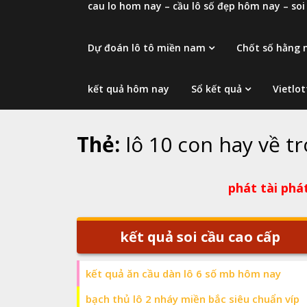
cau lo hom nay – cầu lô số đẹp hôm nay – soi
Dự đoán lô tô miền nam
Chốt số hằng 
kết quả hôm nay
Sổ kết quả
Vietlot
Thẻ:
lô 10 con hay về t
phát tài phát
kết quả soi cầu cao cấp
kết quả ăn cầu dàn lô 6 số mb hôm nay
bạch thủ lô 2 nháy miền bắc siêu chuẩn víp