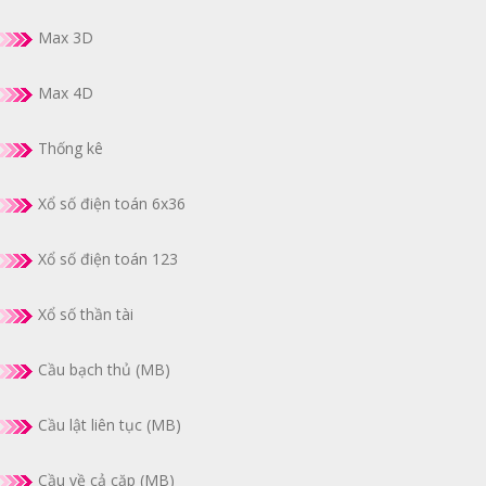
Max 3D
Max 4D
Thống kê
Xổ số điện toán 6x36
Xổ số điện toán 123
Xổ số thần tài
Cầu bạch thủ (MB)
Cầu lật liên tục (MB)
Cầu về cả cặp (MB)