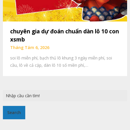
chuyên gia dự đoán chuẩn dàn lô 10 con
xsmb
Tháng Tám 6, 2026
soi lô miễn phí, bạch thủ lô khung 3 ngày miễn phí, soi
cầu, lô về cả cặp, dàn lô 10 số miền phí,…
Search