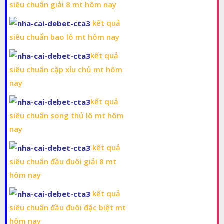
siêu chuẩn giải 8 mt hôm nay
kết quả
siêu chuẩn bao lô mt hôm nay
kết quả
siêu chuẩn cặp xỉu chủ mt hôm
nay
kết quả
siêu chuẩn song thủ lô mt hôm
nay
kết quả
siêu chuẩn đầu đuôi giải 8 mt
hôm nay
kết quả
siêu chuẩn đầu đuôi đặc biệt mt
hôm nay