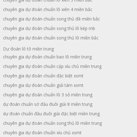
chuyên gia dự đoán chuẩn lô xiên 4 miền bắc
chuyên gia dự đoán chuẩn song thủ đề miền bắc
chuyên gia dự đoán chuẩn song thủ lô kép mb
chuyên gia dự đoán chuẩn song thủ lô miền bắc
Dự đoán lô tô miền trung
chuyên gia dự đoán chuẩn bao lô miền trung
chuyên gia dự đoán chuẩn cặp xíu chủ miền trung
chuyên gia dự đoán chuẩn đặc biệt xsmt
chuyên gia dự đoán chuẩn giải tám xsmt
chuyên gia dự đoán chuẩn lô 3 số miền trung
dự đoán chuẩn sớ đầu đuôi giải 8 miền trung
dự đoán chuẩn đầu đuôi giải đặc biệt miền trung
chuyên gia dự đoán chuẩn song thủ lô miền trung
chuyên gia dự đoán chuẩn xíu chủ xsmt