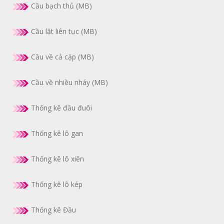
Cầu bạch thủ (MB)
Cầu lật liên tục (MB)
Cầu về cả cặp (MB)
Cầu về nhiều nháy (MB)
Thống kê đầu đuôi
Thống kê lô gan
Thống kê lô xiên
Thống kê lô kép
Thống kê Đầu