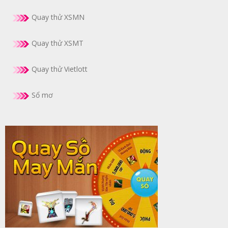
Quay thử XSMN
Quay thử XSMT
Quay thử Vietlott
Sổ mơ