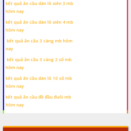
kết quả ăn cầu dàn lô xiên 3 mb
hôm nay
kết quả ăn cầu dàn lô xiên 4 mb
hôm nay
kết quả ăn cầu 3 càng mb hôm
nay
kết quả ăn cầu 3 càng 2 số mb
hôm nay
kết quả ăn cầu dàn lô 10 số mb
hôm nay
kết quả ăn cầu đề đầu đuôi mb
hôm nay