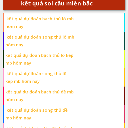
kết quả soi cầu miền bắc
kết quả dự đoán bạch thủ lô mb
hôm nay
kết quả dự đoán song thủ lô mb
hôm nay
kết quả dự đoán bạch thủ lô kép
mb hôm nay
kết quả dự đoán song thủ lô
kép mb hôm nay
kết quả dự đoán bạch thủ đề mb
hôm nay
kết quả dự đoán song thủ đề
mb hôm nay