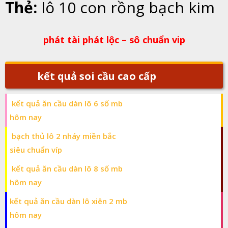
Thẻ:
lô 10 con rồng bạch kim
phát tài phát lộc – sô chuẩn vip
kết quả soi cầu cao cấp
kết quả ăn cầu dàn lô 6 số mb
hôm nay
bạch thủ lô 2 nháy miền bắc
siêu chuẩn víp
kết quả ăn cầu dàn lô 8 số mb
hôm nay
kết quả ăn cầu dàn lô xiên 2 mb
hôm nay