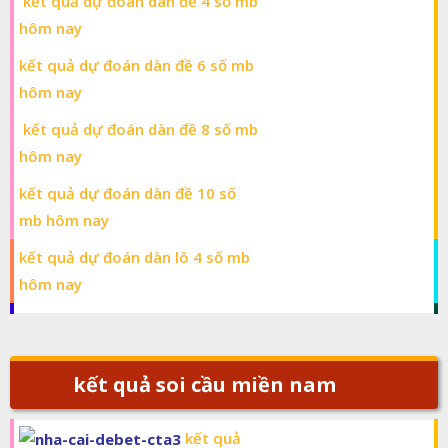
kết quả dự đoán dàn đề 4 số mb
hôm nay
kết quả dự đoán dàn đề 6 số mb
hôm nay
kết quả dự đoán dàn đề 8 số mb
hôm nay
kết quả dự đoán dàn đề 10 số
mb hôm nay
kết quả dự đoán dàn lô 4 số mb
hôm nay
kết quả soi cầu miền nam
kết quả