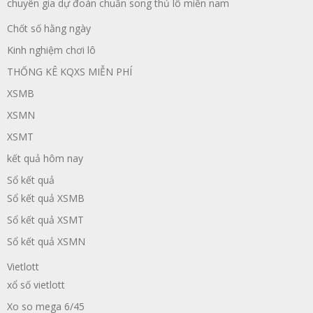
chuyên gia dự đoán chuẩn song thủ lô miền nam
Chốt số hằng ngày
Kinh nghiệm chơi lô
THỐNG KÊ KQXS MIỄN PHÍ
XSMB
XSMN
XSMT
kết quả hôm nay
Sổ kết quả
Sổ kết quả XSMB
Sổ kết quả XSMT
Sổ kết quả XSMN
Vietlott
xổ số vietlott
Xo so mega 6/45