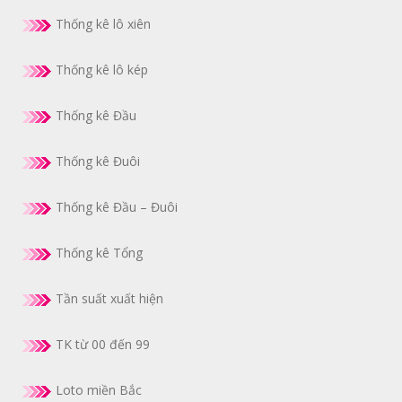
Thống kê lô xiên
Thống kê lô kép
Thống kê Đầu
Thống kê Đuôi
Thống kê Đầu – Đuôi
Thống kê Tổng
Tần suất xuất hiện
TK từ 00 đến 99
Loto miền Bắc