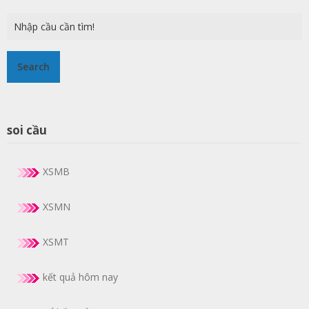
Search
soi cầu
XSMB
XSMN
XSMT
kết quả hôm nay