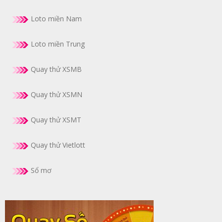
Loto miền Nam
Loto miền Trung
Quay thử XSMB
Quay thử XSMN
Quay thử XSMT
Quay thử Vietlott
Sổ mơ