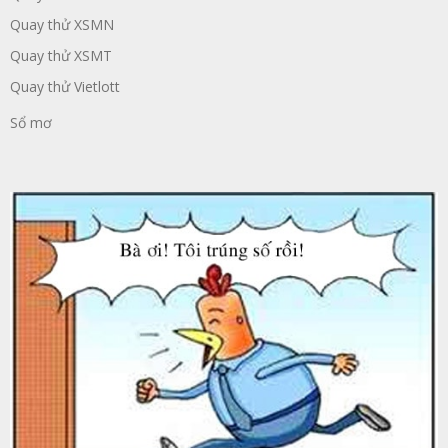
Quay thử XSMN
Quay thử XSMT
Quay thử Vietlott
Sổ mơ