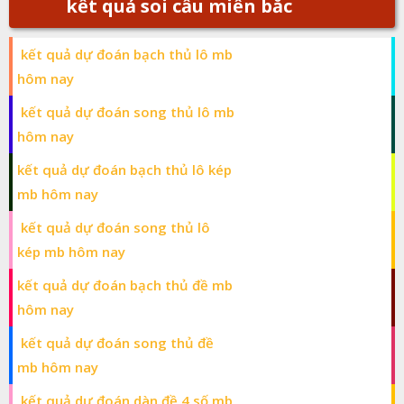
kết quả soi cầu miền bắc
kết quả dự đoán bạch thủ lô mb
hôm nay
kết quả dự đoán song thủ lô mb
hôm nay
kết quả dự đoán bạch thủ lô kép
mb hôm nay
kết quả dự đoán song thủ lô
kép mb hôm nay
kết quả dự đoán bạch thủ đề mb
hôm nay
kết quả dự đoán song thủ đề
mb hôm nay
kết quả dự đoán dàn đề 4 số mb