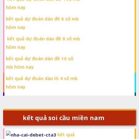
hôm nay
kết quả dự đoán dàn đề 6 số mb
hôm nay
kết quả dự đoán dàn đề 8 số mb
hôm nay
kết quả dự đoán dàn đề 10 số
mb hôm nay
kết quả dự đoán dàn lô 4 số mb
hôm nay
kết quả soi cầu miền nam
kết quả