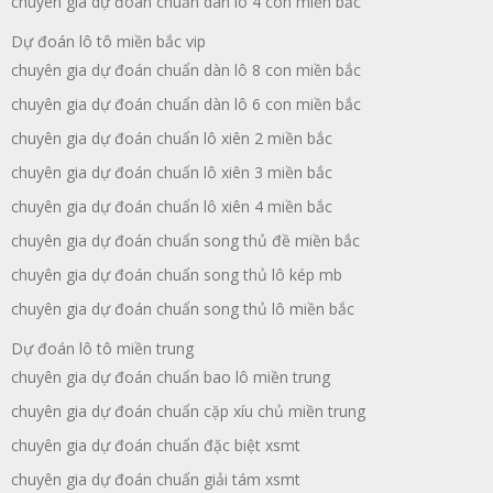
chuyên gia dự đoán chuẩn dàn lô 4 con miền bắc
Dự đoán lô tô miền bắc vip
chuyên gia dự đoán chuẩn dàn lô 8 con miền bắc
chuyên gia dự đoán chuẩn dàn lô 6 con miền bắc
chuyên gia dự đoán chuẩn lô xiên 2 miền bắc
chuyên gia dự đoán chuẩn lô xiên 3 miền bắc
chuyên gia dự đoán chuẩn lô xiên 4 miền bắc
chuyên gia dự đoán chuẩn song thủ đề miền bắc
chuyên gia dự đoán chuẩn song thủ lô kép mb
chuyên gia dự đoán chuẩn song thủ lô miền bắc
Dự đoán lô tô miền trung
chuyên gia dự đoán chuẩn bao lô miền trung
chuyên gia dự đoán chuẩn cặp xíu chủ miền trung
chuyên gia dự đoán chuẩn đặc biệt xsmt
chuyên gia dự đoán chuẩn giải tám xsmt