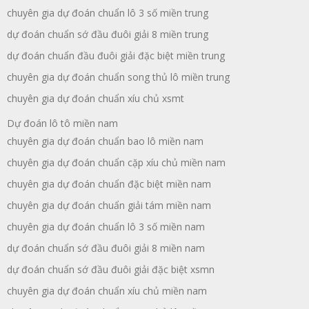
chuyên gia dự đoán chuẩn lô 3 số miền trung
dự đoán chuẩn sớ đầu đuôi giải 8 miền trung
dự đoán chuẩn đầu đuôi giải đặc biệt miền trung
chuyên gia dự đoán chuẩn song thủ lô miền trung
chuyên gia dự đoán chuẩn xíu chủ xsmt
Dự đoán lô tô miền nam
chuyên gia dự đoán chuẩn bao lô miền nam
chuyên gia dự đoán chuẩn cặp xíu chủ miền nam
chuyên gia dự đoán chuẩn đặc biệt miền nam
chuyên gia dự đoán chuẩn giải tám miền nam
chuyên gia dự đoán chuẩn lô 3 số miền nam
dự đoán chuẩn sớ đầu đuôi giải 8 miền nam
dự đoán chuẩn sớ đầu đuôi giải đặc biệt xsmn
chuyên gia dự đoán chuẩn xíu chủ miền nam