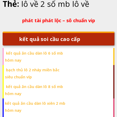
Thẻ:
lô về 2 số mb lô về
phát tài phát lộc – sô chuẩn vip
kết quả soi cầu cao cấp
kết quả ăn cầu dàn lô 6 số mb
hôm nay
bạch thủ lô 2 nháy miền bắc
siêu chuẩn víp
kết quả ăn cầu dàn lô 8 số mb
hôm nay
kết quả ăn cầu dàn lô xiên 2 mb
hôm nay