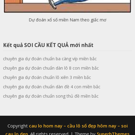
Dự đoán xổ số miền Nam theo giấc mơ
Kết quả SOI CẦU KẾT QUẢ mới nhất
chuyên gia dự đoán chuẩn ba càng víp miền bắc
chuyên gia dự đoán chuẩn dàn lô 8 con miền bắc
chuyên gia dự đoán chuẩn lô xiên 3 miền bắc
chuyên gia dự đoán chuẩn dàn đề 4 con miền bắc
chuyên gia dự đoán chuẩn song thủ đề miền bắc
Copyright
cau lo hom nay – cầu lô số đẹp hôm nay – soi
cau lo dep
. All rights reserved.
| Theme by
SuperbThemes