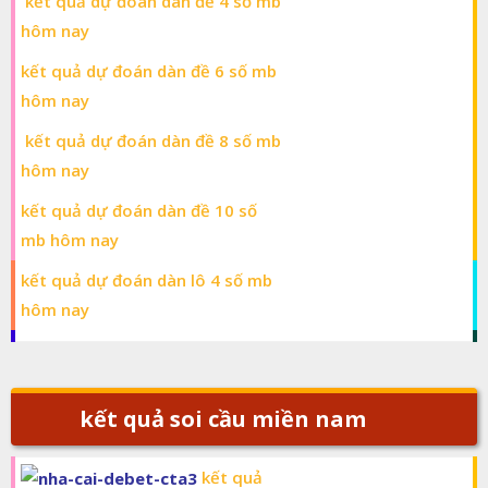
kết quả dự đoán dàn đề 4 số mb
hôm nay
kết quả dự đoán dàn đề 6 số mb
hôm nay
kết quả dự đoán dàn đề 8 số mb
hôm nay
kết quả dự đoán dàn đề 10 số
mb hôm nay
kết quả dự đoán dàn lô 4 số mb
hôm nay
kết quả soi cầu miền nam
kết quả