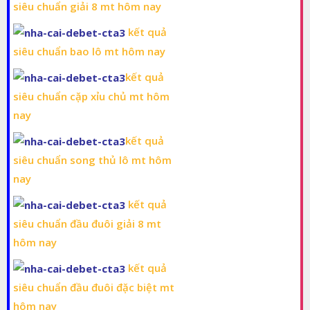
siêu chuẩn giải 8 mt hôm nay
kết quả
siêu chuẩn bao lô mt hôm nay
kết quả
siêu chuẩn cặp xỉu chủ mt hôm
nay
kết quả
siêu chuẩn song thủ lô mt hôm
nay
kết quả
siêu chuẩn đầu đuôi giải 8 mt
hôm nay
kết quả
siêu chuẩn đầu đuôi đặc biệt mt
hôm nay