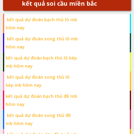
kết quả soi cầu miền bắc
kết quả dự đoán bạch thủ lô mb
hôm nay
kết quả dự đoán song thủ lô mb
hôm nay
kết quả dự đoán bạch thủ lô kép
mb hôm nay
kết quả dự đoán song thủ lô
kép mb hôm nay
kết quả dự đoán bạch thủ đề mb
hôm nay
kết quả dự đoán song thủ đề
mb hôm nay