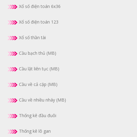
Xổ số điện toán 6x36
Xổ số điện toán 123
Xổ số thần tài
Cầu bạch thủ (MB)
Cầu lật liên tục (MB)
Cầu về cả cặp (MB)
Cầu về nhiều nháy (MB)
Thống kê đầu đuôi
Thống kê lô gan