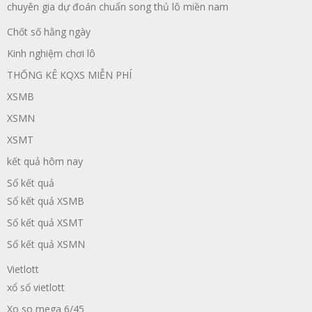
chuyên gia dự đoán chuẩn song thủ lô miền nam
Chốt số hằng ngày
Kinh nghiệm chơi lô
THỐNG KÊ KQXS MIỄN PHÍ
XSMB
XSMN
XSMT
kết quả hôm nay
Sổ kết quả
Sổ kết quả XSMB
Sổ kết quả XSMT
Sổ kết quả XSMN
Vietlott
xổ số vietlott
Xo so mega 6/45