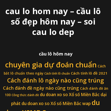
Skip
cau lo hom nay – cầu lô
to
content
số đẹp hôm nay – soi
cau lo dep
cầu lô hôm nay
chuyên gia dự đoán chuẩn
Cách
Cách tính lô đề 2021
bắt lô chuẩn theo ngày
Cách tính lô chuẩn
Cách đánh lô ngày nào cũng trúng
Cách đánh đề ngày nào cũng trúng
Cách đánh đề ăn
du doan xo so Xổ số Miền Bắc dại
100
Công thức đánh đề
du
phát
du doan xo so Xổ số Miền Bắc wap