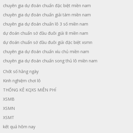
chuyên gia dự đoán chuẩn đặc biệt miền nam
chuyên gia dự đoán chuẩn giải tám miền nam
chuyên gia dự đoán chuẩn lô 3 số miền nam
dự đoán chuẩn sớ đầu đuôi giải 8 miền nam
dự đoán chuẩn sớ đầu đuôi giải đặc biệt xsmn
chuyên gia dự đoán chuẩn xíu chủ miền nam
chuyên gia dự đoán chuẩn song thủ lô miền nam
Chốt số hằng ngày
Kinh nghiệm chơi lô
THỐNG KÊ KQXS MIỄN PHÍ
XSMB
XSMN
XSMT
kết quả hôm nay