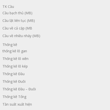
TK Cầu
Cầu bạch thủ (MB)
Cầu lật liên tục (MB)
Cầu về cả cặp (MB
Cầu về nhiều nháy (MB)
Thống kê
thống kê lô gan
Thống kê lô xiên
Thống kê lô kép
Thống kê Đầu
Thống kê Đuôi
Thống kê Đầu – Đuôi
Thống kê Tổng
Tần suất xuất hiện