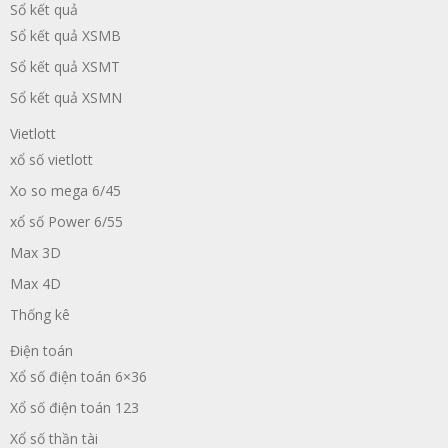
Sổ kết quả
Sổ kết quả XSMB
Sổ kết quả XSMT
Sổ kết quả XSMN
Vietlott
xổ số vietlott
Xo so mega 6/45
xổ số Power 6/55
Max 3D
Max 4D
Thống kê
Điện toán
Xổ số điện toán 6×36
Xổ số điện toán 123
Xổ số thần tài