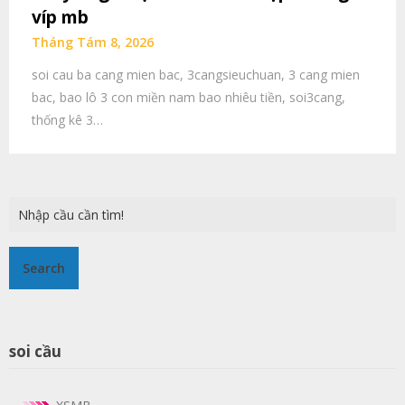
víp mb
Tháng Tám 8, 2026
soi cau ba cang mien bac, 3cangsieuchuan, 3 cang mien
bac, bao lô 3 con miền nam bao nhiêu tiền, soi3cang,
thống kê 3…
Search
soi cầu