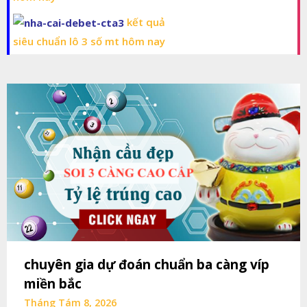
kết quả
siêu chuẩn lô 3 số mt hôm nay
chuyên gia dự đoán chuẩn ba càng víp
miền bắc
Tháng Tám 8, 2026