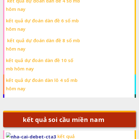
kết quả dự đoán dàn đề 4 số mb
hôm nay
kết quả dự đoán dàn đề 6 số mb
hôm nay
kết quả dự đoán dàn đề 8 số mb
hôm nay
kết quả dự đoán dàn đề 10 số
mb hôm nay
kết quả dự đoán dàn lô 4 số mb
hôm nay
kết quả soi cầu miền nam
kết quả