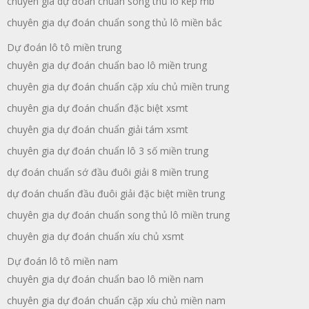
chuyên gia dự đoán chuẩn song thủ lô kép mb
chuyên gia dự đoán chuẩn song thủ lô miền bắc
Dự đoán lô tô miền trung
chuyên gia dự đoán chuẩn bao lô miền trung
chuyên gia dự đoán chuẩn cặp xíu chủ miền trung
chuyên gia dự đoán chuẩn đặc biệt xsmt
chuyên gia dự đoán chuẩn giải tám xsmt
chuyên gia dự đoán chuẩn lô 3 số miền trung
dự đoán chuẩn sớ đầu đuôi giải 8 miền trung
dự đoán chuẩn đầu đuôi giải đặc biệt miền trung
chuyên gia dự đoán chuẩn song thủ lô miền trung
chuyên gia dự đoán chuẩn xíu chủ xsmt
Dự đoán lô tô miền nam
chuyên gia dự đoán chuẩn bao lô miền nam
chuyên gia dự đoán chuẩn cặp xíu chủ miền nam