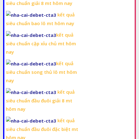
siêu chuẩn giải 8 mt hôm nay
kết quả
siêu chuẩn bao lô mt hôm nay
kết quả
siêu chuẩn cặp xỉu chủ mt hôm
nay
kết quả
siêu chuẩn song thủ lô mt hôm
nay
kết quả
siêu chuẩn đầu đuôi giải 8 mt
hôm nay
kết quả
siêu chuẩn đầu đuôi đặc biệt mt
hôm nay