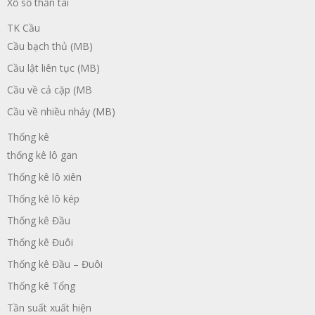
Xổ số thần tài
TK Cầu
Cầu bạch thủ (MB)
Cầu lật liên tục (MB)
Cầu về cả cặp (MB
Cầu về nhiều nháy (MB)
Thống kê
thống kê lô gan
Thống kê lô xiên
Thống kê lô kép
Thống kê Đầu
Thống kê Đuôi
Thống kê Đầu – Đuôi
Thống kê Tổng
Tần suất xuất hiện