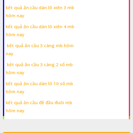
kết quả ăn cầu dàn lô xiên 3 mb
hôm nay
kết quả ăn cầu dàn lô xiên 4 mb
hôm nay
kết quả ăn cầu 3 càng mb hôm
nay
kết quả ăn cầu 3 càng 2 số mb
hôm nay
kết quả ăn cầu dàn lô 10 số mb
hôm nay
kết quả ăn cầu đề đầu đuôi mb
hôm nay