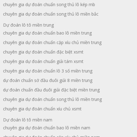
chuyên gia dự đoán chuẩn song thủ lô kép mb
chuyên gia dự đoán chuẩn song thủ lô miền bắc
Dự đoán lô tô miền trung
chuyên gia dự đoán chuẩn bao lô miền trung
chuyên gia dự đoán chuẩn cặp xíu chủ miền trung
chuyên gia dự đoán chuẩn đặc biệt xsmt
chuyên gia dự đoán chuẩn giải tám xsmt
chuyên gia dự đoán chuẩn lô 3 số miền trung
dự đoán chuẩn sớ đầu đuôi giải 8 miền trung
dự đoán chuẩn đầu đuôi giải đặc biệt miền trung
chuyên gia dự đoán chuẩn song thủ lô miền trung
chuyên gia dự đoán chuẩn xíu chủ xsmt
Dự đoán lô tô miền nam
chuyên gia dự đoán chuẩn bao lô miền nam