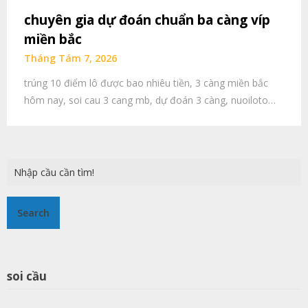
chuyên gia dự đoán chuẩn ba càng víp
miền bắc
Tháng Tám 7, 2026
trúng 10 điểm lô được bao nhiêu tiền, 3 càng miền bắc
hôm nay, soi cau 3 cang mb, dự đoán 3 càng, nuoiloto…
Search
soi cầu