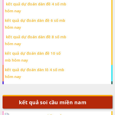
kết quả dự đoán dàn đề 4 số mb
hôm nay
kết quả dự đoán dàn đề 6 số mb
hôm nay
kết quả dự đoán dàn đề 8 số mb
hôm nay
kết quả dự đoán dàn đề 10 số
mb hôm nay
kết quả dự đoán dàn lô 4 số mb
hôm nay
kết quả soi cầu miền nam