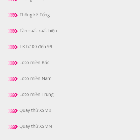
Thống kê Tổng
Tần suất xuất hiện
TK từ 00 đến 99
Loto miền Bắc
Loto miền Nam
Loto miền Trung
Quay thử XSMB
Quay thử XSMN