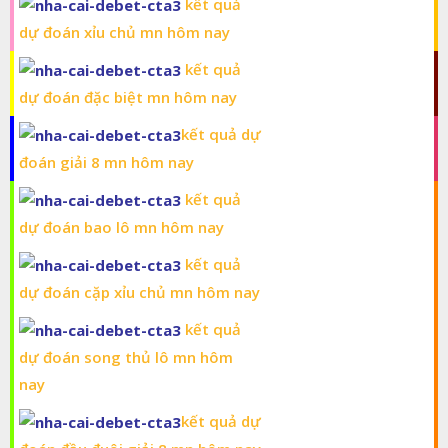
kết quả
dự đoán xỉu chủ mn hôm nay
kết quả
dự đoán đặc biệt mn hôm nay
kết quả dự
đoán giải 8 mn hôm nay
kết quả
dự đoán bao lô mn hôm nay
kết quả
dự đoán cặp xỉu chủ mn hôm nay
kết quả
dự đoán song thủ lô mn hôm
nay
kết quả dự