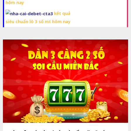
hôm nay
kết quả
siêu chuẩn lô 3 số mt hôm nay