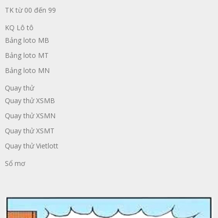
TK từ 00 đến 99
KQ Lô tô
Bảng loto MB
Bảng loto MT
Bảng loto MN
Quay thử
Quay thử XSMB
Quay thử XSMN
Quay thử XSMT
Quay thử Vietlott
Sổ mơ