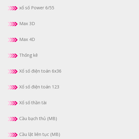
xổ số Power 6/55
Max 3D
Max 4D
Thống kê
Xổ số điện toán 6x36
Xổ số điện toán 123
Xổ số thần tài
Cầu bạch thủ (MB)
Cầu lật liên tục (MB)