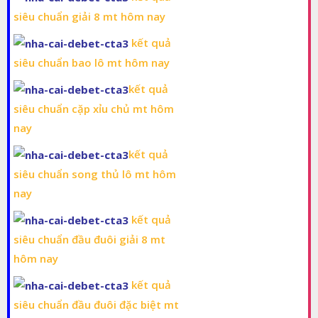
siêu chuẩn giải 8 mt hôm nay
kết quả
siêu chuẩn bao lô mt hôm nay
kết quả
siêu chuẩn cặp xỉu chủ mt hôm
nay
kết quả
siêu chuẩn song thủ lô mt hôm
nay
kết quả
siêu chuẩn đầu đuôi giải 8 mt
hôm nay
kết quả
siêu chuẩn đầu đuôi đặc biệt mt