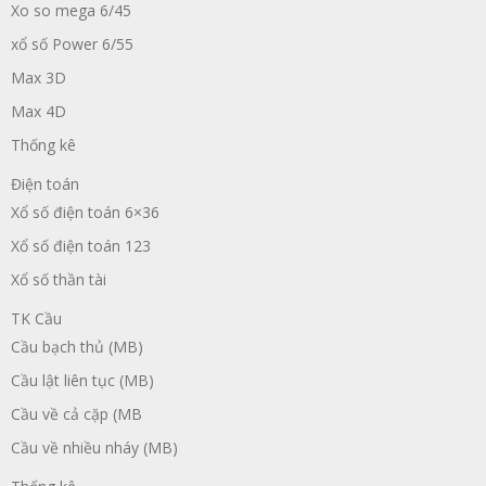
Xo so mega 6/45
xổ số Power 6/55
Max 3D
Max 4D
Thống kê
Điện toán
Xổ số điện toán 6×36
Xổ số điện toán 123
Xổ số thần tài
TK Cầu
Cầu bạch thủ (MB)
Cầu lật liên tục (MB)
Cầu về cả cặp (MB
Cầu về nhiều nháy (MB)