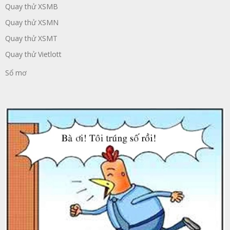
Quay thử XSMB
Quay thử XSMN
Quay thử XSMT
Quay thử Vietlott
Sổ mơ