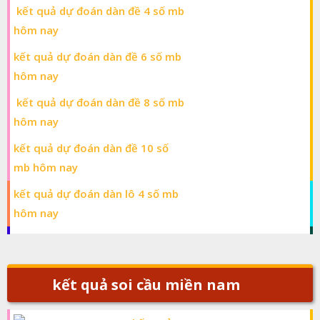
kết quả dự đoán dàn đề 4 số mb
hôm nay
kết quả dự đoán dàn đề 6 số mb
hôm nay
kết quả dự đoán dàn đề 8 số mb
hôm nay
kết quả dự đoán dàn đề 10 số
mb hôm nay
kết quả dự đoán dàn lô 4 số mb
hôm nay
kết quả soi cầu miền nam