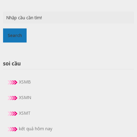
Search
soi cầu
XSMB
XSMN
XSMT
kết quả hôm nay