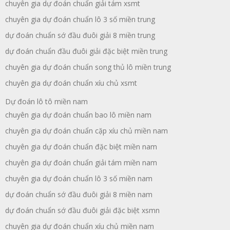
chuyên gia dự đoán chuẩn giải tám xsmt
chuyên gia dự đoán chuẩn lô 3 số miền trung
dự đoán chuẩn sớ đầu đuôi giải 8 miền trung
dự đoán chuẩn đầu đuôi giải đặc biệt miền trung
chuyên gia dự đoán chuẩn song thủ lô miền trung
chuyên gia dự đoán chuẩn xíu chủ xsmt
Dự đoán lô tô miền nam
chuyên gia dự đoán chuẩn bao lô miền nam
chuyên gia dự đoán chuẩn cặp xíu chủ miền nam
chuyên gia dự đoán chuẩn đặc biệt miền nam
chuyên gia dự đoán chuẩn giải tám miền nam
chuyên gia dự đoán chuẩn lô 3 số miền nam
dự đoán chuẩn sớ đầu đuôi giải 8 miền nam
dự đoán chuẩn sớ đầu đuôi giải đặc biệt xsmn
chuyên gia dự đoán chuẩn xíu chủ miền nam