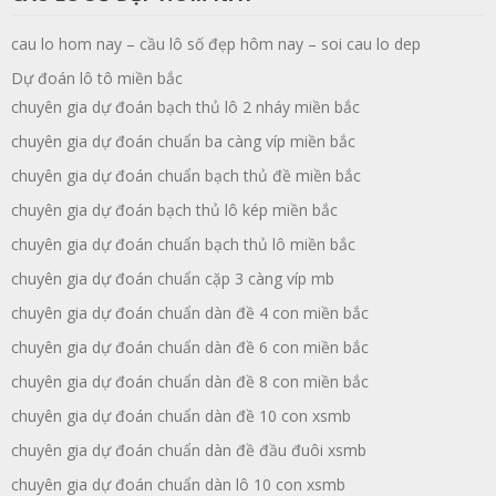
cau lo hom nay – cầu lô số đẹp hôm nay – soi cau lo dep
Dự đoán lô tô miền bắc
chuyên gia dự đoán bạch thủ lô 2 nháy miền bắc
chuyên gia dự đoán chuẩn ba càng víp miền bắc
chuyên gia dự đoán chuẩn bạch thủ đề miền bắc
chuyên gia dự đoán bạch thủ lô kép miền bắc
chuyên gia dự đoán chuẩn bạch thủ lô miền bắc
chuyên gia dự đoán chuẩn cặp 3 càng víp mb
chuyên gia dự đoán chuẩn dàn đề 4 con miền bắc
chuyên gia dự đoán chuẩn dàn đề 6 con miền bắc
chuyên gia dự đoán chuẩn dàn đề 8 con miền bắc
chuyên gia dự đoán chuẩn dàn đề 10 con xsmb
chuyên gia dự đoán chuẩn dàn đề đầu đuôi xsmb
chuyên gia dự đoán chuẩn dàn lô 10 con xsmb