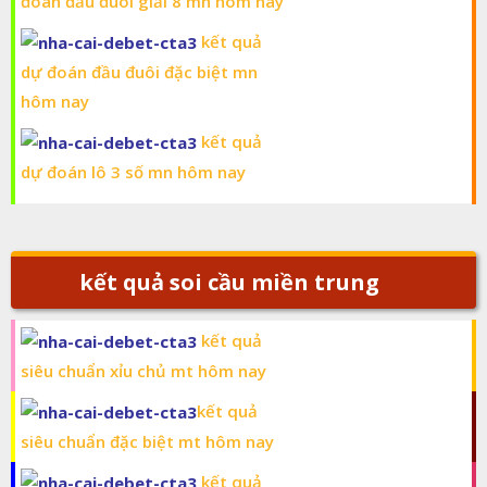
đoán đầu đuôi giải 8 mn hôm nay
kết quả
dự đoán đầu đuôi đặc biệt mn
hôm nay
kết quả
dự đoán lô 3 số mn hôm nay
kết quả soi cầu miền trung
kết quả
siêu chuẩn xỉu chủ mt hôm nay
kết quả
siêu chuẩn đặc biệt mt hôm nay
kết quả