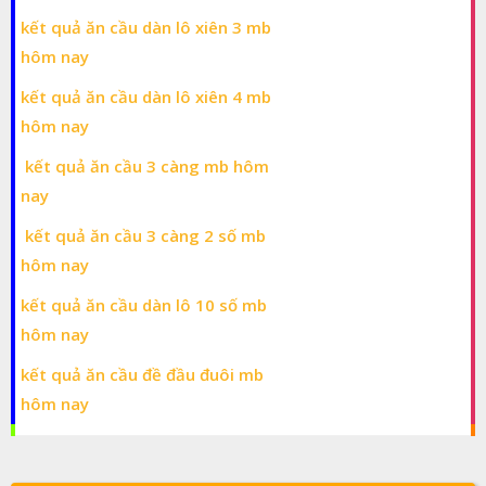
kết quả ăn cầu dàn lô xiên 3 mb
hôm nay
kết quả ăn cầu dàn lô xiên 4 mb
hôm nay
kết quả ăn cầu 3 càng mb hôm
nay
kết quả ăn cầu 3 càng 2 số mb
hôm nay
kết quả ăn cầu dàn lô 10 số mb
hôm nay
kết quả ăn cầu đề đầu đuôi mb
hôm nay