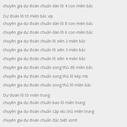
chuyên gia dự đoán chuẩn dàn lô 4 con miền bắc
Dự đoán lô tô miền bắc vip
chuyên gia dự đoán chuẩn dàn lô 8 con miền bắc
chuyên gia dự đoán chuẩn dàn lô 6 con miền bắc
chuyên gia dự đoán chuẩn lô xiên 2 miền bắc
chuyên gia dự đoán chuẩn lô xiên 3 miền bắc
chuyên gia dự đoán chuẩn lô xiên 4 miền bắc
chuyên gia dự đoán chuẩn song thủ đề miền bắc
chuyên gia dự đoán chuẩn song thủ lô kép mb
chuyên gia dự đoán chuẩn song thủ lô miền bắc
Dự đoán lô tô miền trung
chuyên gia dự đoán chuẩn bao lô miền trung
chuyên gia dự đoán chuẩn cặp xíu chủ miền trung
chuyên gia dự đoán chuẩn đặc biệt xsmt