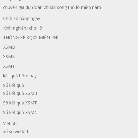
chuyên gia dự đoán chuẩn song thủ lô miền nam
Chốt số hằng ngày
Kinh nghiệm chơi lô
THỐNG KÊ KQXS MIỄN PHÍ
XSMB
XSMN
XSMT
kết quả hôm nay
Sổ kết quả
Sổ kết quả XSMB
Sổ kết quả XSMT
Sổ kết quả XSMN
Vietlott
xổ số vietlott