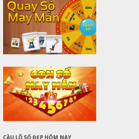
CẦU LÔ SỐ ĐẸP HÔM NAY