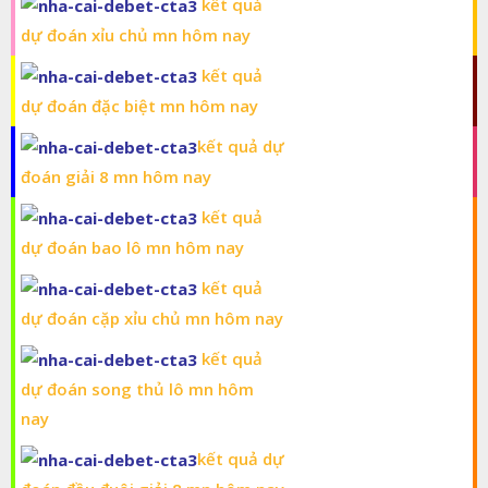
kết quả
dự đoán xỉu chủ mn hôm nay
kết quả
dự đoán đặc biệt mn hôm nay
kết quả dự
đoán giải 8 mn hôm nay
kết quả
dự đoán bao lô mn hôm nay
kết quả
dự đoán cặp xỉu chủ mn hôm nay
kết quả
dự đoán song thủ lô mn hôm
nay
kết quả dự