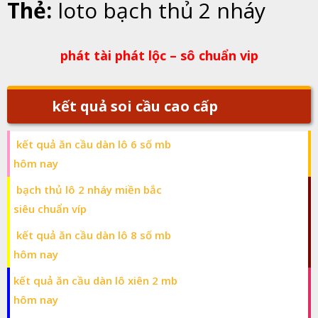
Thẻ:
loto bạch thủ 2 nháy
phát tài phát lộc – sô chuẩn vip
kết quả soi cầu cao cấp
kết quả ăn cầu dàn lô 6 số mb
hôm nay
bạch thủ lô 2 nháy miền bắc
siêu chuẩn víp
kết quả ăn cầu dàn lô 8 số mb
hôm nay
kết quả ăn cầu dàn lô xiên 2 mb
hôm nay