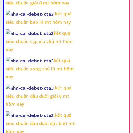
siêu chuẩn giải 8 mt hôm nay
kết quả
siêu chuẩn bao lô mt hôm nay
kết quả
siêu chuẩn cặp xỉu chủ mt hôm
nay
kết quả
siêu chuẩn song thủ lô mt hôm
nay
kết quả
siêu chuẩn đầu đuôi giải 8 mt
hôm nay
kết quả
siêu chuẩn đầu đuôi đặc biệt mt
hôm nay