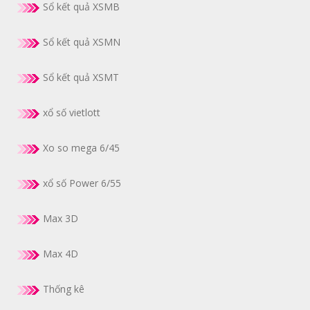
Sổ kết quả XSMB
Sổ kết quả XSMN
Sổ kết quả XSMT
xổ số vietlott
Xo so mega 6/45
xổ số Power 6/55
Max 3D
Max 4D
Thống kê