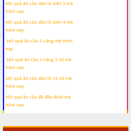
kết quả ăn cầu dàn lô xiên 3 mb
hôm nay
kết quả ăn cầu dàn lô xiên 4 mb
hôm nay
kết quả ăn cầu 3 càng mb hôm
nay
kết quả ăn cầu 3 càng 2 số mb
hôm nay
kết quả ăn cầu dàn lô 10 số mb
hôm nay
kết quả ăn cầu đề đầu đuôi mb
hôm nay