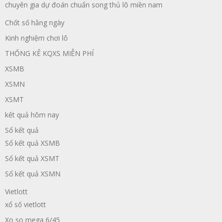
chuyên gia dự đoán chuẩn song thủ lô miền nam
Chốt số hằng ngày
Kinh nghiệm chơi lô
THỐNG KÊ KQXS MIỄN PHÍ
XSMB
XSMN
XSMT
kết quả hôm nay
Sổ kết quả
Sổ kết quả XSMB
Sổ kết quả XSMT
Sổ kết quả XSMN
Vietlott
xổ số vietlott
Xo so mega 6/45