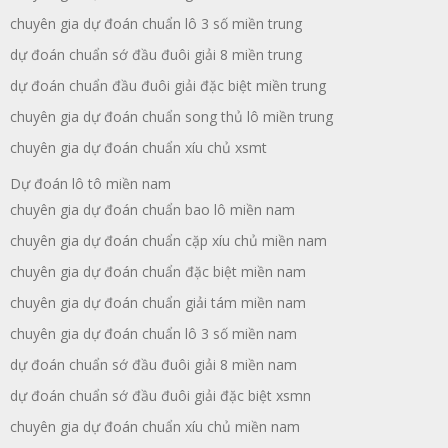
chuyên gia dự đoán chuẩn lô 3 số miền trung
dự đoán chuẩn sớ đầu đuôi giải 8 miền trung
dự đoán chuẩn đầu đuôi giải đặc biệt miền trung
chuyên gia dự đoán chuẩn song thủ lô miền trung
chuyên gia dự đoán chuẩn xíu chủ xsmt
Dự đoán lô tô miền nam
chuyên gia dự đoán chuẩn bao lô miền nam
chuyên gia dự đoán chuẩn cặp xíu chủ miền nam
chuyên gia dự đoán chuẩn đặc biệt miền nam
chuyên gia dự đoán chuẩn giải tám miền nam
chuyên gia dự đoán chuẩn lô 3 số miền nam
dự đoán chuẩn sớ đầu đuôi giải 8 miền nam
dự đoán chuẩn sớ đầu đuôi giải đặc biệt xsmn
chuyên gia dự đoán chuẩn xíu chủ miền nam