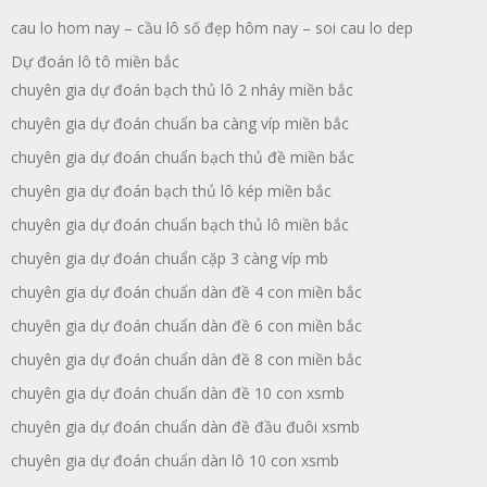
cau lo hom nay – cầu lô số đẹp hôm nay – soi cau lo dep
Dự đoán lô tô miền bắc
chuyên gia dự đoán bạch thủ lô 2 nháy miền bắc
chuyên gia dự đoán chuẩn ba càng víp miền bắc
chuyên gia dự đoán chuẩn bạch thủ đề miền bắc
chuyên gia dự đoán bạch thủ lô kép miền bắc
chuyên gia dự đoán chuẩn bạch thủ lô miền bắc
chuyên gia dự đoán chuẩn cặp 3 càng víp mb
chuyên gia dự đoán chuẩn dàn đề 4 con miền bắc
chuyên gia dự đoán chuẩn dàn đề 6 con miền bắc
chuyên gia dự đoán chuẩn dàn đề 8 con miền bắc
chuyên gia dự đoán chuẩn dàn đề 10 con xsmb
chuyên gia dự đoán chuẩn dàn đề đầu đuôi xsmb
chuyên gia dự đoán chuẩn dàn lô 10 con xsmb