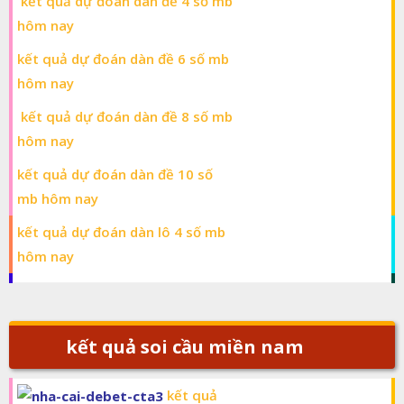
kết quả dự đoán dàn đề 4 số mb
hôm nay
kết quả dự đoán dàn đề 6 số mb
hôm nay
kết quả dự đoán dàn đề 8 số mb
hôm nay
kết quả dự đoán dàn đề 10 số
mb hôm nay
kết quả dự đoán dàn lô 4 số mb
hôm nay
kết quả soi cầu miền nam
kết quả