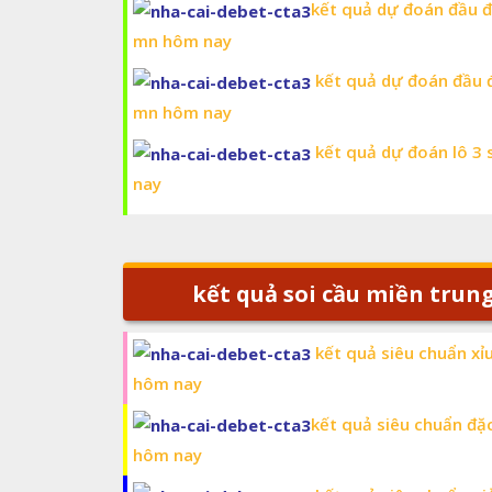
kết quả dự đoán đầu đu
mn hôm nay
kết quả dự đoán đầu đ
mn hôm nay
kết quả dự đoán lô 3
nay
kết quả soi cầu miền trun
kết quả siêu chuẩn xỉ
hôm nay
kết quả siêu chuẩn đặ
hôm nay