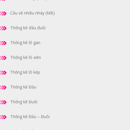
Cầu về nhiều nháy (MB)
Thống kê đầu đuôi
Thống kê lô gan
Thống kê lô xiên
Thống kê lô kép
Thống kê Đầu
Thống kê Đuôi
Thống kê Đầu – Đuôi