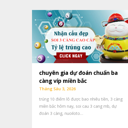
chuyên gia dự đoán chuẩn ba
càng víp miền bắc
Tháng Sáu 3, 2026
trúng 10 điểm lô được bao nhiêu tiền, 3 càng
miền bắc hôm nay, soi cau 3 cang mb, dự
đoán 3 càng, nuoiloto…