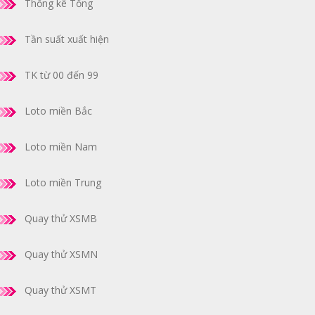
Thống kê Tổng
Tần suất xuất hiện
TK từ 00 đến 99
Loto miền Bắc
Loto miền Nam
Loto miền Trung
Quay thử XSMB
Quay thử XSMN
Quay thử XSMT