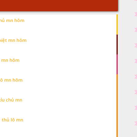
chủ mn hôm
biệt mn hôm
 8 mn hôm
 lô mn hôm
xỉu chủ mn
 thủ lô mn