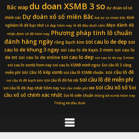
du doan XSMB 3 so
Bắc wap
dự đoán xổ số
Dự đoán xổ số miền Bắc
chính xác
Kinh
ket xo so mien bắc
Mẹo đánh đề
nghiệm lô đề bạc nhớ
Lô đẹp hôm nay
lô đề đầu đuôi câm
Phương pháp tính lô chuẩn
nhận định số đề hôm nay
đánh hàng ngày
soi cau lo de dep
soi
rồng bạch kim
cau lo de khung 3 ngay
soi cau lo de kqxs 3 mien
soi cau lo
soi cau lo dep
de mt
soi cau lo de online
soi cau lo de vip 3 mien
soi cau lo xsmb hom nay
soi cau lo XSMB minh ngoc
Soi cầu lô 3 càng
soi cầu lô đề
soi cầu lô kép xsmb
miễn phí
soi cầu lô XSMB chuẩn.
soi cầu lô đề miễn phí
soi cầu lô đề hà nội
soi cầu lô đề bạch kim
soi cầu xổ số
Soi
soi cầu lô đề đẹp nhất hôm nay
Soi cầu miễn phí 888
cầu xổ số chính xác nhất
Soi lô xiên chuẩn
thống kê xsmb hôm nay
Thống kê đầu đuôi