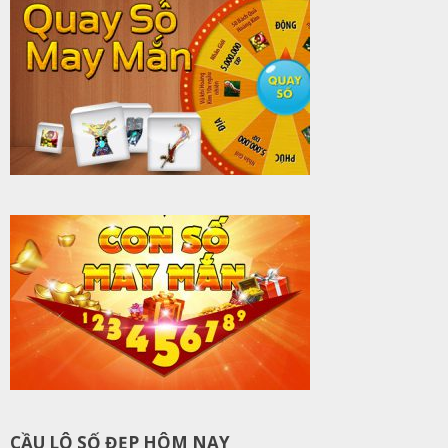
CẦU LÔ SỐ ĐẸP HÔM NAY