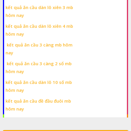
kết quả ăn cầu dàn lô xiên 3 mb
hôm nay
kết quả ăn cầu dàn lô xiên 4 mb
hôm nay
kết quả ăn cầu 3 càng mb hôm
nay
kết quả ăn cầu 3 càng 2 số mb
hôm nay
kết quả ăn cầu dàn lô 10 số mb
hôm nay
kết quả ăn cầu đề đầu đuôi mb
hôm nay