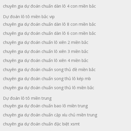
chuyên gia dự đoán chuẩn dàn lô 4 con miền bắc
Dự đoán lô tô miền bắc vip
chuyên gia dự đoán chuẩn dàn lô 8 con miền bắc
chuyên gia dự đoán chuẩn dàn lô 6 con miền bắc
chuyên gia dự đoán chuẩn lô xiên 2 miền bắc
chuyên gia dự đoán chuẩn lô xiên 3 miền bắc
chuyên gia dự đoán chuẩn lô xiên 4 miền bắc
chuyên gia dự đoán chuẩn song thủ đề miền bắc
chuyên gia dự đoán chuẩn song thủ lô kép mb
chuyên gia dự đoán chuẩn song thủ lô miền bắc
Dự đoán lô tô miền trung
chuyên gia dự đoán chuẩn bao lô miền trung
chuyên gia dự đoán chuẩn cặp xíu chủ miền trung
chuyên gia dự đoán chuẩn đặc biệt xsmt