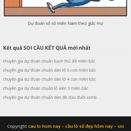
Dự đoán xổ số miền Nam theo giấc mơ
Kết quả SOI CẦU KẾT QUẢ mới nhất
chuyên gia dự đoán chuẩn bạch thủ đề miền bắc
chuyên gia dự đoán chuẩn dàn lô 6 con miền bắc
chuyên gia dự đoán chuẩn dàn lô 4 con miền bắc
chuyên gia dự đoán chuẩn lô xiên 3 miền bắc
chuyên gia dự đoán chuẩn dàn đề đầu đuôi xsmb
Copyright
cau lo hom nay – cầu lô số đẹp hôm nay – soi