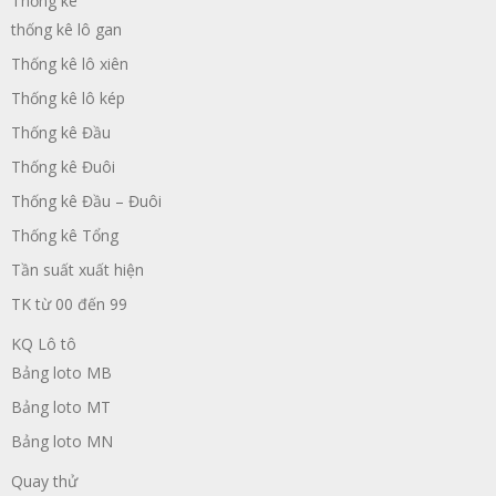
Thống kê
thống kê lô gan
Thống kê lô xiên
Thống kê lô kép
Thống kê Đầu
Thống kê Đuôi
Thống kê Đầu – Đuôi
Thống kê Tổng
Tần suất xuất hiện
TK từ 00 đến 99
KQ Lô tô
Bảng loto MB
Bảng loto MT
Bảng loto MN
Quay thử