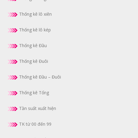
Thống kê lô xiên
Thống kê lô kép
Thống kê Đầu
Thống kê Đuôi
Thống kê Đầu – Đuôi
Thống kê Tổng
Tần suất xuất hiện
TK từ 00 đến 99