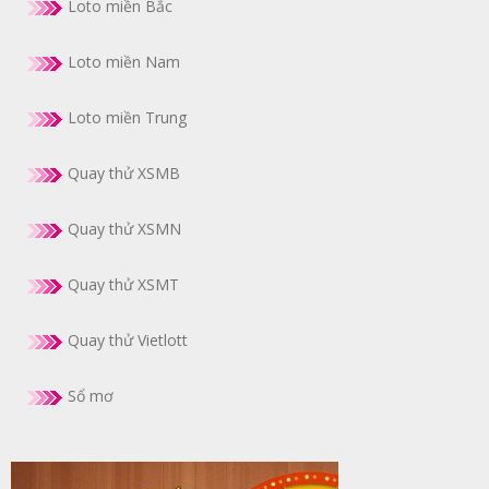
Loto miền Bắc
Loto miền Nam
Loto miền Trung
Quay thử XSMB
Quay thử XSMN
Quay thử XSMT
Quay thử Vietlott
Sổ mơ