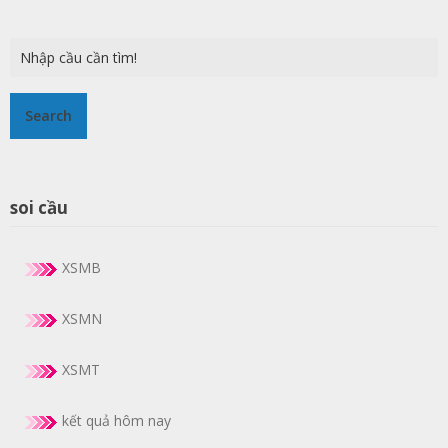
Search
soi cầu
XSMB
XSMN
XSMT
kết quả hôm nay