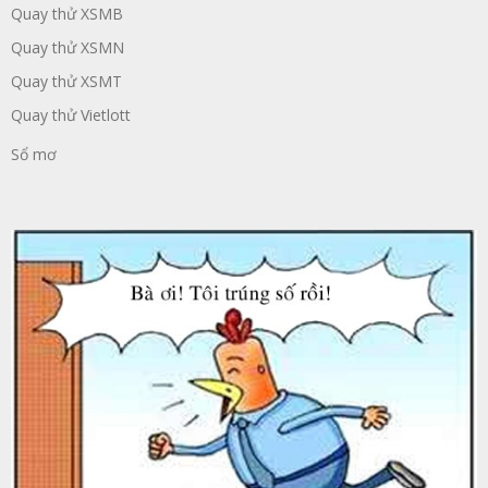
Quay thử XSMB
Quay thử XSMN
Quay thử XSMT
Quay thử Vietlott
Sổ mơ