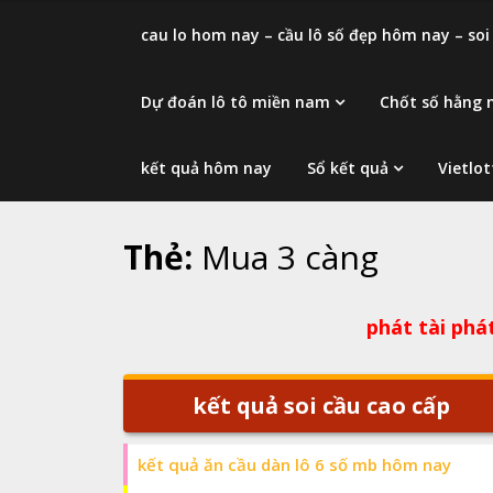
cau lo hom nay – cầu lô số đẹp hôm nay – soi
Dự đoán lô tô miền nam
Chốt số hằng 
kết quả hôm nay
Sổ kết quả
Vietlot
Thẻ:
Mua 3 càng
phát tài phát
kết quả soi cầu cao cấp
kết quả ăn cầu dàn lô 6 số mb hôm nay