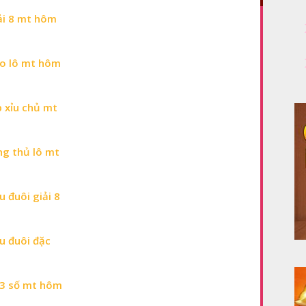
ải 8 mt hôm
ao lô mt hôm
p xỉu chủ mt
ng thủ lô mt
u đuôi giải 8
u đuôi đặc
 3 số mt hôm