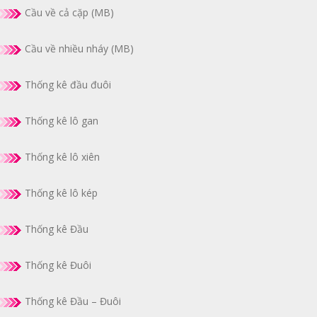
Cầu về cả cặp (MB)
Cầu về nhiều nháy (MB)
Thống kê đầu đuôi
Thống kê lô gan
Thống kê lô xiên
Thống kê lô kép
Thống kê Đầu
Thống kê Đuôi
Thống kê Đầu – Đuôi