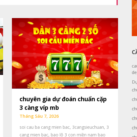
C
ca
de
Dự
ch
chuyên gia dự đoán chuẩn cặp
ch
3 càng víp mb
ch
Tháng Sáu 7, 2026
ch
soi cau ba cang mien bac, 3cangsieuchuan, 3
ch
cang mien bac, bao lô 3 con miền nam bao