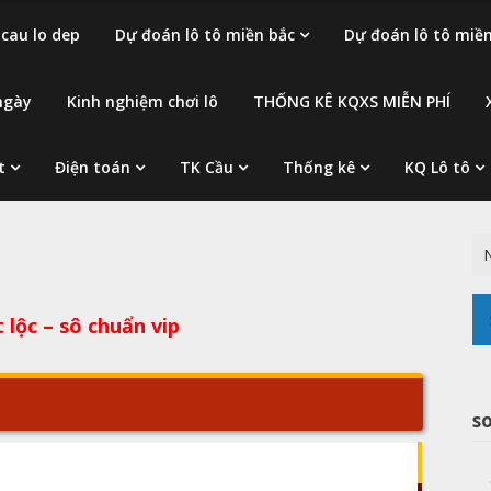
 cau lo dep
Dự đoán lô tô miền bắc
Dự đoán lô tô miền
ngày
Kinh nghiệm chơi lô
THỐNG KÊ KQXS MIỄN PHÍ
t
Điện toán
TK Cầu
Thống kê
KQ Lô tô
 lộc – sô chuẩn vip
so