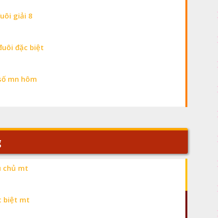
ôi giải 8
uôi đặc biệt
 số mn hôm
g
u chủ mt
c biệt mt