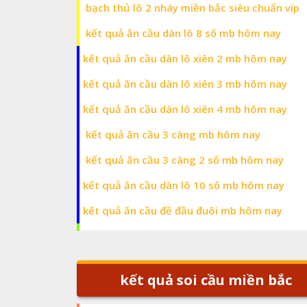
bạch thủ lô 2 nháy miền bắc siêu chuẩn víp
kết quả ăn cầu dàn lô 8 số mb hôm nay
kết quả ăn cầu dàn lô xiên 2 mb hôm nay
kết quả ăn cầu dàn lô xiên 3 mb hôm nay
kết quả ăn cầu dàn lô xiên 4 mb hôm nay
kết quả ăn cầu 3 càng mb hôm nay
kết quả ăn cầu 3 càng 2 số mb hôm nay
kết quả ăn cầu dàn lô 10 số mb hôm nay
kết quả ăn cầu đề đầu đuôi mb hôm nay
kết quả soi cầu miền bắc