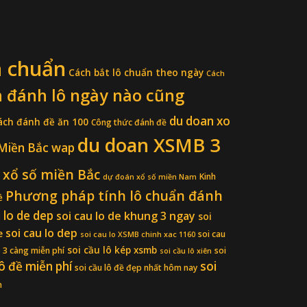
n chuẩn
Cách bắt lô chuẩn theo ngày
Cách
 đánh lô ngày nào cũng
du doan xo
ách đánh đề ăn 100
Công thức đánh đề
du doan XSMB 3
 Miền Bắc wap
 xổ số miền Bắc
Kinh
dự đoán xổ số miền Nam
Phương pháp tính lô chuẩn đánh
ề
 lo de dep
soi cau lo de khung 3 ngay
soi
soi cau lo dep
e
soi cau
soi cau lo XSMB chinh xac 1160
soi cầu lô kép xsmb
ô 3 càng miễn phí
soi
soi cầu lô xiên
lô đề miễn phí
soi
soi cầu lô đề đẹp nhất hôm nay
n