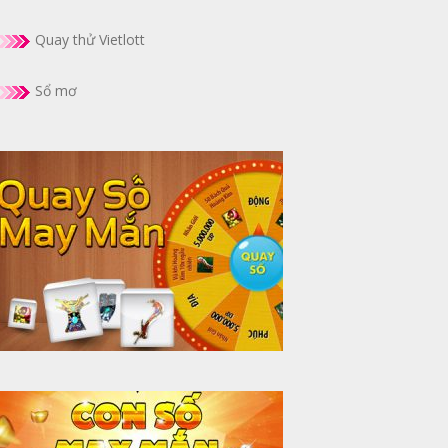
Quay thử Vietlott
Sổ mơ