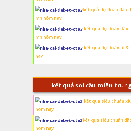
kết quả dự đoán đầu đu
mn hôm nay
kết quả dự đoán đầu đ
mn hôm nay
kết quả dự đoán lô 3
nay
kết quả soi cầu miền trun
kết quả siêu chuẩn xỉ
hôm nay
kết quả siêu chuẩn đặ
hôm nay