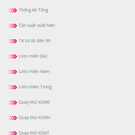
Thống kê Tổng
Tần suất xuất hiện
TK từ 00 đến 99
Loto miền Bắc
Loto miền Nam
Loto miền Trung
Quay thử XSMB
Quay thử XSMN
Quay thử XSMT