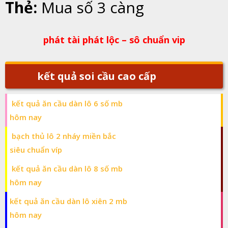
Thẻ:
Mua số 3 càng
phát tài phát lộc – sô chuẩn vip
kết quả soi cầu cao cấp
kết quả ăn cầu dàn lô 6 số mb
hôm nay
bạch thủ lô 2 nháy miền bắc
siêu chuẩn víp
kết quả ăn cầu dàn lô 8 số mb
hôm nay
kết quả ăn cầu dàn lô xiên 2 mb
hôm nay