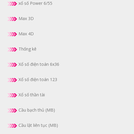
xổ số Power 6/55
Max 3D
Max 4D
Thống kê
Xổ số điện toán 6x36
Xổ số điện toán 123
Xổ số thần tài
Cầu bạch thủ (MB)
Cầu lật liên tục (MB)