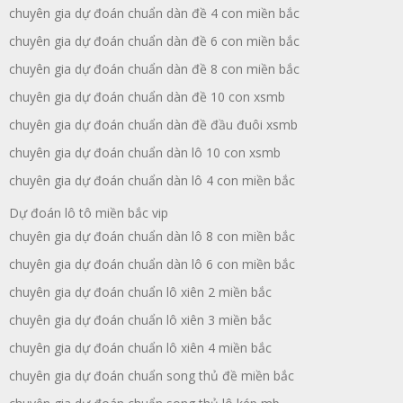
chuyên gia dự đoán chuẩn dàn đề 4 con miền bắc
chuyên gia dự đoán chuẩn dàn đề 6 con miền bắc
chuyên gia dự đoán chuẩn dàn đề 8 con miền bắc
chuyên gia dự đoán chuẩn dàn đề 10 con xsmb
chuyên gia dự đoán chuẩn dàn đề đầu đuôi xsmb
chuyên gia dự đoán chuẩn dàn lô 10 con xsmb
chuyên gia dự đoán chuẩn dàn lô 4 con miền bắc
Dự đoán lô tô miền bắc vip
chuyên gia dự đoán chuẩn dàn lô 8 con miền bắc
chuyên gia dự đoán chuẩn dàn lô 6 con miền bắc
chuyên gia dự đoán chuẩn lô xiên 2 miền bắc
chuyên gia dự đoán chuẩn lô xiên 3 miền bắc
chuyên gia dự đoán chuẩn lô xiên 4 miền bắc
chuyên gia dự đoán chuẩn song thủ đề miền bắc