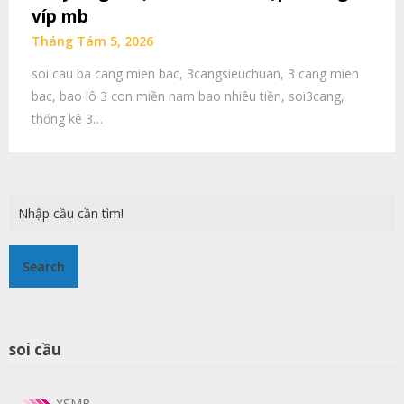
víp mb
Tháng Tám 5, 2026
soi cau ba cang mien bac, 3cangsieuchuan, 3 cang mien
bac, bao lô 3 con miền nam bao nhiêu tiền, soi3cang,
thống kê 3…
Search
soi cầu
XSMB