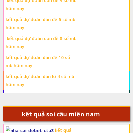
kết quả dự đoán dàn đề 4 số mb
hôm nay
kết quả dự đoán dàn đề 6 số mb
hôm nay
kết quả dự đoán dàn đề 8 số mb
hôm nay
kết quả dự đoán dàn đề 10 số
mb hôm nay
kết quả dự đoán dàn lô 4 số mb
hôm nay
kết quả soi cầu miền nam
kết quả