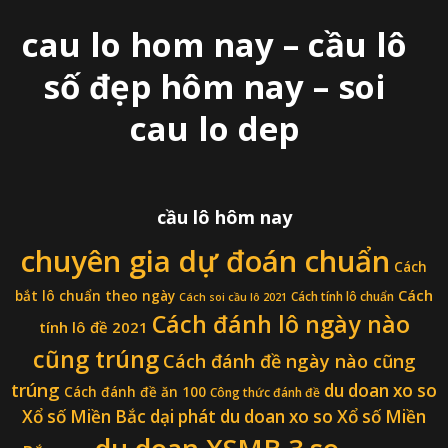
Skip
cau lo hom nay – cầu lô
to
content
số đẹp hôm nay – soi
cau lo dep
cầu lô hôm nay
chuyên gia dự đoán chuẩn
Cách
Cách
bắt lô chuẩn theo ngày
Cách tính lô chuẩn
Cách soi cầu lô 2021
Cách đánh lô ngày nào
tính lô đề 2021
cũng trúng
Cách đánh đề ngày nào cũng
trúng
du doan xo so
Cách đánh đề ăn 100
Công thức đánh đề
Xổ số Miền Bắc dại phát
du doan xo so Xổ số Miền