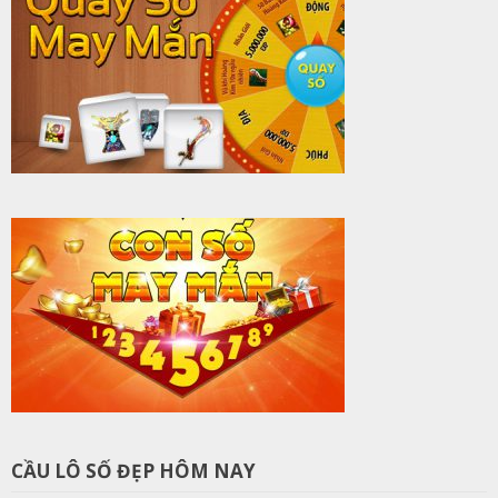
CẦU LÔ SỐ ĐẸP HÔM NAY