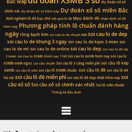
du doan XSMB 3 so
Bắc wap
dự đoán xổ số
Dự đoán xổ số miền Bắc
chính xác
dự đoán xổ số hôm nay
Mẹo đánh đề
Kinh nghiệm lô đề bạc nhớ
kết quả lô đề
nhận định số đề
Phương pháp tính lô chuẩn đánh hàng
hôm nay
ngày
soi cau lo de dep
rồng bạch kim
soi cau lo de chuan 668
soi cau lo de khung 3 ngay
soi cau lo de kqxs 3 mien
soi
soi cau lo dep
cau lo de mt
soi cau lo de online
soi cau lo de vip
soi cau lo xsmb hom nay
soi cau lo
3 mien
soi cau lo XSMB chinh xac 1160
soi cầu lô kép
XSMB minh ngoc
Soi cầu lô 3 càng miễn phí
soi cầu chuẩn
soi cầu lô đề
xsmb
soi cầu lô XSMB chuẩn.
soi cầu lô đề
soi cầu lô xiên
soi cầu lô đề miễn phí
soi
hà nội
soi cầu lô đề đẹp nhất hôm nay
cầu xổ số
Soi cầu xổ số chính xác nhất
Soi lô xiên chuẩn
Thống kê đầu đuôi