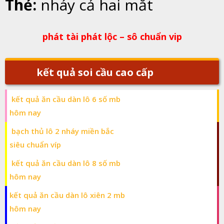
Thẻ:
nháy cả hai mắt
phát tài phát lộc – sô chuẩn vip
kết quả soi cầu cao cấp
kết quả ăn cầu dàn lô 6 số mb
hôm nay
bạch thủ lô 2 nháy miền bắc
siêu chuẩn víp
kết quả ăn cầu dàn lô 8 số mb
hôm nay
kết quả ăn cầu dàn lô xiên 2 mb
hôm nay