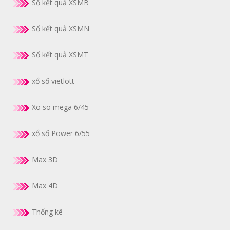
Sổ kết quả XSMB
Sổ kết quả XSMN
Sổ kết quả XSMT
xổ số vietlott
Xo so mega 6/45
xổ số Power 6/55
Max 3D
Max 4D
Thống kê