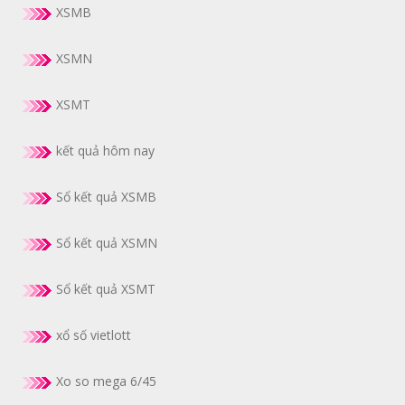
XSMB
XSMN
XSMT
kết quả hôm nay
Sổ kết quả XSMB
Sổ kết quả XSMN
Sổ kết quả XSMT
xổ số vietlott
Xo so mega 6/45