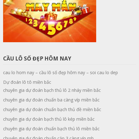
CẦU LÔ SỐ ĐẸP HÔM NAY
cau lo hom nay – cầu lô số đẹp hôm nay – soi cau lo dep
Dự đoán lô tô miền bắc
chuyên gia dự đoán bạch thủ lô 2 nháy miền bắc
chuyên gia dự đoán chuẩn ba càng víp miền bắc
chuyên gia dự đoán chuẩn bạch thủ đề miền bắc
chuyên gia dự đoán bạch thủ lô kép miền bắc
chuyên gia dự đoán chuẩn bạch thủ lô miền bắc
chuyên gia dự đoán chuẩn cặp 3 càng víp mb