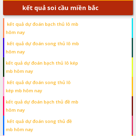
kết quả soi cầu miền bắc
kết quả dự đoán bạch thủ lô mb
hôm nay
kết quả dự đoán song thủ lô mb
hôm nay
kết quả dự đoán bạch thủ lô kép
mb hôm nay
kết quả dự đoán song thủ lô
kép mb hôm nay
kết quả dự đoán bạch thủ đề mb
hôm nay
kết quả dự đoán song thủ đề
mb hôm nay