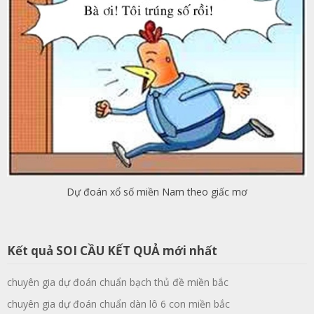
Dự đoán xổ số miền Nam theo giấc mơ
Kết quả SOI CẦU KẾT QUẢ mới nhất
chuyên gia dự đoán chuẩn bạch thủ đề miền bắc
chuyên gia dự đoán chuẩn dàn lô 6 con miền bắc