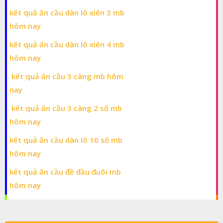
kết quả ăn cầu dàn lô xiên 3 mb
hôm nay
kết quả ăn cầu dàn lô xiên 4 mb
hôm nay
kết quả ăn cầu 3 càng mb hôm
nay
kết quả ăn cầu 3 càng 2 số mb
hôm nay
kết quả ăn cầu dàn lô 10 số mb
hôm nay
kết quả ăn cầu đề đầu đuôi mb
hôm nay