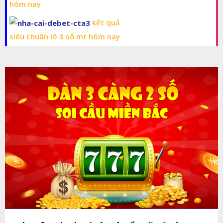
hôm nay
kết quả
siêu chuẩn lô 3 số mt hôm nay