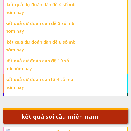
kết quả dự đoán dàn đề 4 số mb
hôm nay
kết quả dự đoán dàn đề 6 số mb
hôm nay
kết quả dự đoán dàn đề 8 số mb
hôm nay
kết quả dự đoán dàn đề 10 số
mb hôm nay
kết quả dự đoán dàn lô 4 số mb
hôm nay
kết quả soi cầu miền nam