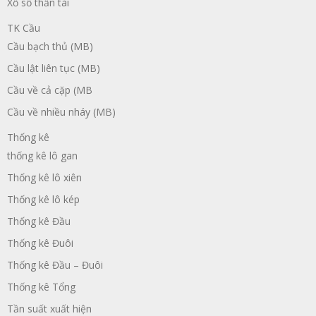
Xổ số thần tài
TK Cầu
Cầu bạch thủ (MB)
Cầu lật liên tục (MB)
Cầu về cả cặp (MB
Cầu về nhiều nháy (MB)
Thống kê
thống kê lô gan
Thống kê lô xiên
Thống kê lô kép
Thống kê Đầu
Thống kê Đuôi
Thống kê Đầu – Đuôi
Thống kê Tổng
Tần suất xuất hiện