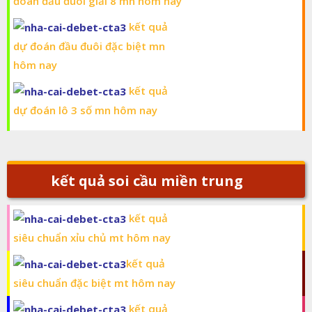
đoán đầu đuôi giải 8 mn hôm nay
kết quả
dự đoán đầu đuôi đặc biệt mn
hôm nay
kết quả
dự đoán lô 3 số mn hôm nay
kết quả soi cầu miền trung
kết quả
siêu chuẩn xỉu chủ mt hôm nay
kết quả
siêu chuẩn đặc biệt mt hôm nay
kết quả