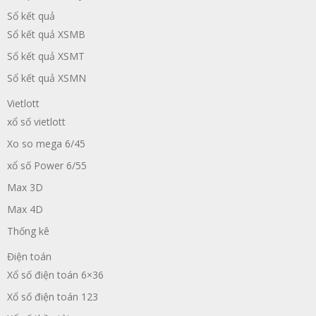
Sổ kết quả
Sổ kết quả XSMB
Sổ kết quả XSMT
Sổ kết quả XSMN
Vietlott
xổ số vietlott
Xo so mega 6/45
xổ số Power 6/55
Max 3D
Max 4D
Thống kê
Điện toán
Xổ số điện toán 6×36
Xổ số điện toán 123