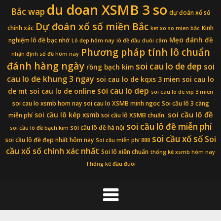
du doan XSMB 3 so
Bắc wap
dự đoán xổ số
Dự đoán xổ số miền Bắc
chính xác
Kinh
ket xo so mien bắc
Mẹo đánh đề
nghiệm lô đề bạc nhớ
Lô đẹp hôm nay
lô đề đầu đuôi câm
Phương pháp tính lô chuẩn
nhận định số đề hôm nay
đánh hàng ngày
soi cau lo de dep
soi
rồng bạch kim
cau lo de khung 3 ngay
soi cau lo de kqxs 3 mien
soi cau lo
soi cau lo dep
de mt
soi cau lo de online
soi cau lo de vip 3 mien
soi cau lo xsmb hom nay
soi cau lo XSMB minh ngoc
Soi cầu lô 3 càng
soi cầu lô đề
soi cầu lô kép xsmb
miễn phí
soi cầu lô XSMB chuẩn.
soi cầu lô đề miễn phí
soi cầu lô đề hà nội
soi cầu lô đề bạch kim
soi cầu xổ số
Soi
soi cầu lô đề đẹp nhất hôm nay
Soi cầu miễn phí 888
cầu xổ số chính xác nhất
Soi lô xiên chuẩn
thống kê xsmb hôm nay
Thống kê đầu đuôi