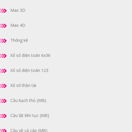
Max 3D
Max 4D
Thống kê
Xổ số điện toán 6x36
Xổ số điện toán 123
Xổ số thần tài
Cầu bạch thủ (MB)
Cầu lật liên tục (MB)
Cầu về cả cặp (MB)