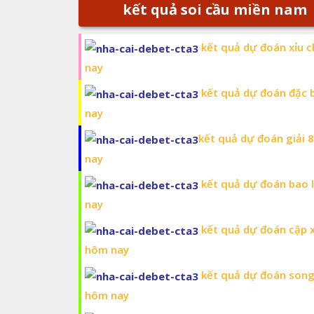
kết quả soi cầu miền nam
kết quả dự đoán xỉu 
nay
kết quả dự đoán đặc 
nay
kết quả dự đoán giải
nay
kết quả dự đoán bao
nay
kết quả dự đoán cặp 
hôm nay
kết quả dự đoán song
hôm nay