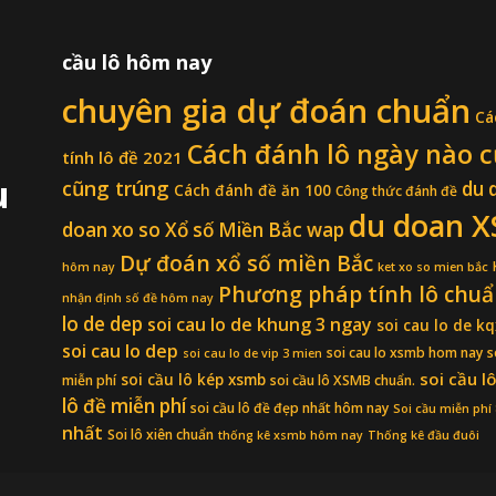
cầu lô hôm nay
chuyên gia dự đoán chuẩn
Cá
Cách đánh lô ngày nào 
tính lô đề 2021
u
cũng trúng
du 
Cách đánh đề ăn 100
Công thức đánh đề
du doan X
doan xo so Xổ số Miền Bắc wap
Dự đoán xổ số miền Bắc
hôm nay
ket xo so mien bắc
Phương pháp tính lô chu
nhận định số đề hôm nay
lo de dep
soi cau lo de khung 3 ngay
soi cau lo de k
soi cau lo dep
soi cau lo xsmb hom nay
s
soi cau lo de vip 3 mien
soi cầu l
soi cầu lô kép xsmb
miễn phí
soi cầu lô XSMB chuẩn.
lô đề miễn phí
soi cầu lô đề đẹp nhất hôm nay
Soi cầu miễn phí
nhất
Soi lô xiên chuẩn
thống kê xsmb hôm nay
Thống kê đầu đuôi