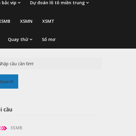
 bắc vip
Dự đoán lô tô miền trung
XSMB
XSMN
XSMT
Quay thử
Sổ mơ
Search
i cầu
XSMB