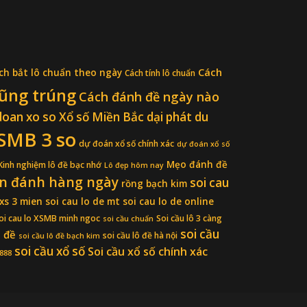
Cách
ch bắt lô chuẩn theo ngày
Cách tính lô chuẩn
cũng trúng
Cách đánh đề ngày nào
doan xo so Xổ số Miền Bắc dại phát
du
SMB 3 so
dự đoán xổ số chính xác
dự đoán xổ số
Mẹo đánh đề
Kinh nghiệm lô đề bạc nhớ
Lô đẹp hôm nay
ẩn đánh hàng ngày
soi cau
rồng bạch kim
qxs 3 mien
soi cau lo de mt
soi cau lo de online
oi cau lo XSMB minh ngoc
Soi cầu lô 3 càng
soi cầu chuẩn
soi cầu
ô đề
soi cầu lô đề hà nội
soi cầu lô đề bạch kim
soi cầu xổ số
Soi cầu xổ số chính xác
 888