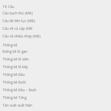
TK Cầu
Cầu bạch thủ (MB)
Cầu lật liên tục (MB)
Cầu về cả cặp (MB
Cầu về nhiều nháy (MB)
Thống kê
thống kê lô gan
Thống kê lô xiên
Thống kê lô kép
Thống kê Đầu
Thống kê Đuôi
Thống kê Đầu – Đuôi
Thống kê Tổng
Tần suất xuất hiện