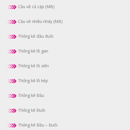
Cầu về cả cặp (MB)
Cầu về nhiều nháy (MB)
Thống kê đầu đuôi
Thống kê lô gan
Thống kê lô xiên
Thống kê lô kép
Thống kê Đầu
Thống kê Đuôi
Thống kê Đầu – Đuôi