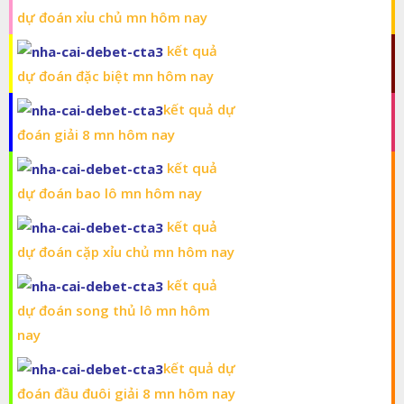
dự đoán xỉu chủ mn hôm nay
kết quả
dự đoán đặc biệt mn hôm nay
kết quả dự
đoán giải 8 mn hôm nay
kết quả
dự đoán bao lô mn hôm nay
kết quả
dự đoán cặp xỉu chủ mn hôm nay
kết quả
dự đoán song thủ lô mn hôm
nay
kết quả dự
đoán đầu đuôi giải 8 mn hôm nay