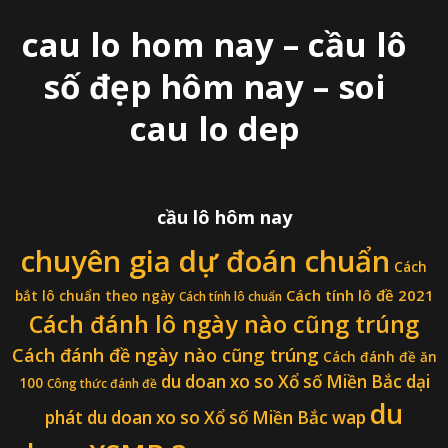
Skip
cau lo hom nay – cầu lô
to
content
số đẹp hôm nay – soi
cau lo dep
cầu lô hôm nay
chuyên gia dự đoán chuẩn
Cách
Cách tính lô đề 2021
bắt lô chuẩn theo ngày
Cách tính lô chuẩn
Cách đánh lô ngày nào cũng trúng
Cách đánh đề ngày nào cũng trúng
Cách đánh đề ăn
du doan xo so Xổ số Miền Bắc dại
100
Công thức đánh đề
du
phát
du doan xo so Xổ số Miền Bắc wap