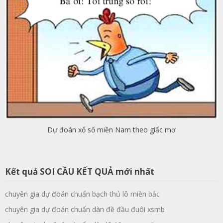
Dự đoán xổ số miền Nam theo giấc mơ
Kết quả SOI CẦU KẾT QUẢ mới nhất
chuyên gia dự đoán chuẩn bạch thủ lô miền bắc
chuyên gia dự đoán chuẩn dàn đề đầu đuôi xsmb