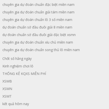
chuyên gia dự đoán chuẩn đặc biệt miền nam
chuyên gia dự đoán chuẩn giải tám miền nam
chuyên gia dự đoán chuẩn lô 3 số miền nam
dự đoán chuẩn sớ đầu đuôi giải 8 miền nam
dự đoán chuẩn sớ đầu đuôi giải đặc biệt xsmn
chuyên gia dự đoán chuẩn xíu chủ miền nam
chuyên gia dự đoán chuẩn song thủ lô miền nam
Chốt số hằng ngày
Kinh nghiệm chơi lô
THỐNG KÊ KQXS MIỄN PHÍ
XSMB
XSMN
XSMT
kết quả hôm nay