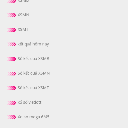
XSMB
XSMN
XSMT
kết quả hôm nay
Sổ kết quả XSMB
Sổ kết quả XSMN
Sổ kết quả XSMT
xổ số vietlott
Xo so mega 6/45