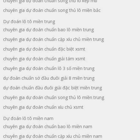
chuyên gia dự đoán chuẩn song thủ lô kép mb
chuyên gia dự đoán chuẩn song thủ lô miền bắc
Dự đoán lô tô miền trung
chuyên gia dự đoán chuẩn bao lô miền trung
chuyên gia dự đoán chuẩn cặp xíu chủ miền trung
chuyên gia dự đoán chuẩn đặc biệt xsmt
chuyên gia dự đoán chuẩn giải tám xsmt
chuyên gia dự đoán chuẩn lô 3 số miền trung
dự đoán chuẩn sớ đầu đuôi giải 8 miền trung
dự đoán chuẩn đầu đuôi giải đặc biệt miền trung
chuyên gia dự đoán chuẩn song thủ lô miền trung
chuyên gia dự đoán chuẩn xíu chủ xsmt
Dự đoán lô tô miền nam
chuyên gia dự đoán chuẩn bao lô miền nam
chuyên gia dự đoán chuẩn cặp xíu chủ miền nam