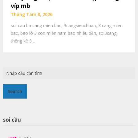
víp mb
Tháng Tám 8, 2026
soi cau ba cang mien bac, 3cangsieuchuan, 3 cang mien
bac, bao lô 3 con miền nam bao nhiêu tiền, soi3cang,
thống kê 3…
Search
soi cầu