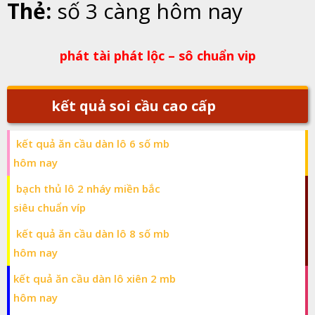
Thẻ:
số 3 càng hôm nay
phát tài phát lộc – sô chuẩn vip
kết quả soi cầu cao cấp
kết quả ăn cầu dàn lô 6 số mb
hôm nay
bạch thủ lô 2 nháy miền bắc
siêu chuẩn víp
kết quả ăn cầu dàn lô 8 số mb
hôm nay
kết quả ăn cầu dàn lô xiên 2 mb
hôm nay