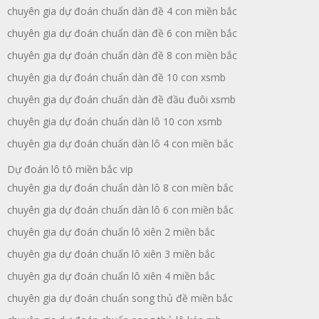
chuyên gia dự đoán chuẩn dàn đề 4 con miền bắc
chuyên gia dự đoán chuẩn dàn đề 6 con miền bắc
chuyên gia dự đoán chuẩn dàn đề 8 con miền bắc
chuyên gia dự đoán chuẩn dàn đề 10 con xsmb
chuyên gia dự đoán chuẩn dàn đề đầu đuôi xsmb
chuyên gia dự đoán chuẩn dàn lô 10 con xsmb
chuyên gia dự đoán chuẩn dàn lô 4 con miền bắc
Dự đoán lô tô miền bắc vip
chuyên gia dự đoán chuẩn dàn lô 8 con miền bắc
chuyên gia dự đoán chuẩn dàn lô 6 con miền bắc
chuyên gia dự đoán chuẩn lô xiên 2 miền bắc
chuyên gia dự đoán chuẩn lô xiên 3 miền bắc
chuyên gia dự đoán chuẩn lô xiên 4 miền bắc
chuyên gia dự đoán chuẩn song thủ đề miền bắc