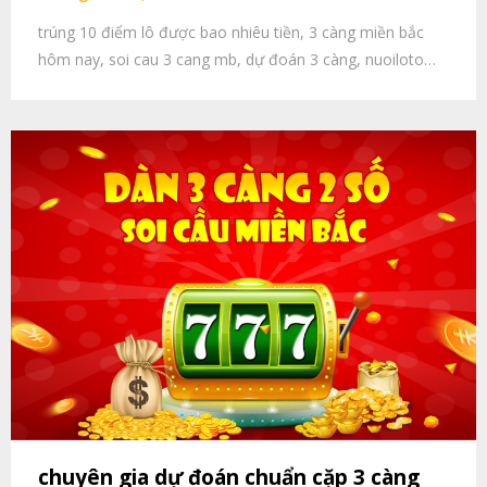
trúng 10 điểm lô được bao nhiêu tiền, 3 càng miền bắc
hôm nay, soi cau 3 cang mb, dự đoán 3 càng, nuoiloto…
chuyên gia dự đoán chuẩn cặp 3 càng