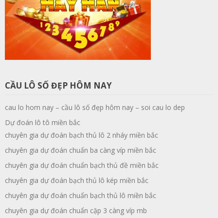
CẦU LÔ SỐ ĐẸP HÔM NAY
cau lo hom nay – cầu lô số đẹp hôm nay – soi cau lo dep
Dự đoán lô tô miền bắc
chuyên gia dự đoán bạch thủ lô 2 nháy miền bắc
chuyên gia dự đoán chuẩn ba càng víp miền bắc
chuyên gia dự đoán chuẩn bạch thủ đề miền bắc
chuyên gia dự đoán bạch thủ lô kép miền bắc
chuyên gia dự đoán chuẩn bạch thủ lô miền bắc
chuyên gia dự đoán chuẩn cặp 3 càng víp mb