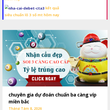
kết quả
siêu chuẩn lô 3 số mt hôm nay
chuyên gia dự đoán chuẩn ba càng víp
miền bắc
Tháng Tám 8, 2026