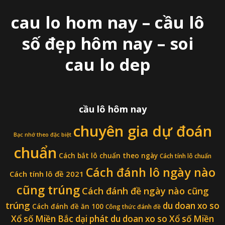
Skip
cau lo hom nay – cầu lô
to
content
số đẹp hôm nay – soi
cau lo dep
cầu lô hôm nay
chuyên gia dự đoán
Bạc nhớ theo đặc biệt
chuẩn
Cách bắt lô chuẩn theo ngày
Cách tính lô chuẩn
Cách đánh lô ngày nào
Cách tính lô đề 2021
cũng trúng
Cách đánh đề ngày nào cũng
trúng
du doan xo so
Cách đánh đề ăn 100
Công thức đánh đề
Xổ số Miền Bắc dại phát
du doan xo so Xổ số Miền