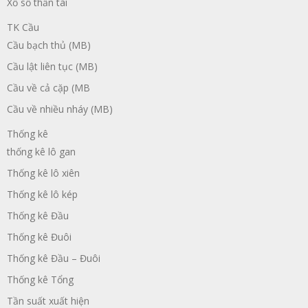
Xổ số thần tài
TK Cầu
Cầu bạch thủ (MB)
Cầu lật liên tục (MB)
Cầu về cả cặp (MB
Cầu về nhiều nháy (MB)
Thống kê
thống kê lô gan
Thống kê lô xiên
Thống kê lô kép
Thống kê Đầu
Thống kê Đuôi
Thống kê Đầu – Đuôi
Thống kê Tổng
Tần suất xuất hiện