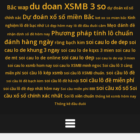
du doan XSMB 3 so
Bắc wap
dự đoán xổ số
Dự đoán xổ số miền Bắc
chính xác
Kinh
ket xo so mien bắc
Mẹo đánh đề
nghiệm lô đề bạc nhớ
Lô đẹp hôm nay
lô đề đầu đuôi câm
Phương pháp tính lô chuẩn
nhận định số đề hôm nay
đánh hàng ngày
soi cau lo de dep
soi
rồng bạch kim
cau lo de khung 3 ngay
soi cau lo de kqxs 3 mien
soi cau lo
soi cau lo dep
de mt
soi cau lo de online
soi cau lo de vip 3 mien
soi cau lo xsmb hom nay
soi cau lo XSMB minh ngoc
Soi cầu lô 3 càng
soi cầu lô đề
soi cầu lô kép xsmb
miễn phí
soi cầu lô XSMB chuẩn.
soi cầu lô đề miễn phí
soi cầu lô đề hà nội
soi cầu lô đề bạch kim
soi cầu xổ số
Soi
soi cầu lô đề đẹp nhất hôm nay
Soi cầu miễn phí 888
cầu xổ số chính xác nhất
Soi lô xiên chuẩn
thống kê xsmb hôm nay
Thống kê đầu đuôi