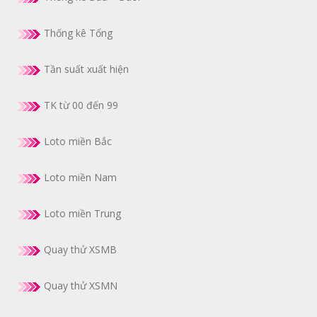
Thống kê Tổng
Tần suất xuất hiện
TK từ 00 đến 99
Loto miền Bắc
Loto miền Nam
Loto miền Trung
Quay thử XSMB
Quay thử XSMN