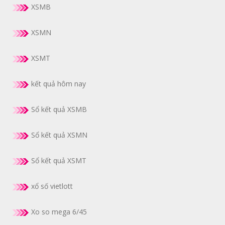
XSMB
XSMN
XSMT
kết quả hôm nay
Sổ kết quả XSMB
Sổ kết quả XSMN
Sổ kết quả XSMT
xổ số vietlott
Xo so mega 6/45