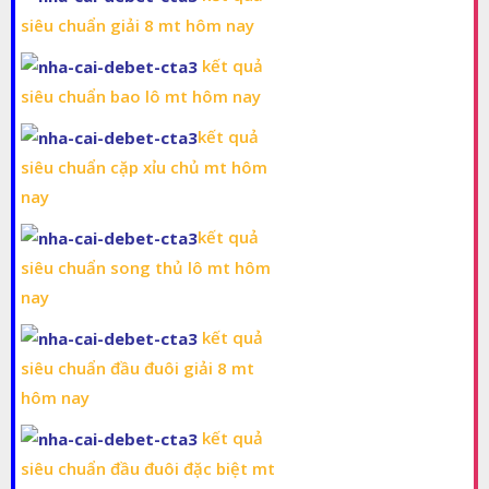
siêu chuẩn giải 8 mt hôm nay
kết quả
siêu chuẩn bao lô mt hôm nay
kết quả
siêu chuẩn cặp xỉu chủ mt hôm
nay
kết quả
siêu chuẩn song thủ lô mt hôm
nay
kết quả
siêu chuẩn đầu đuôi giải 8 mt
hôm nay
kết quả
siêu chuẩn đầu đuôi đặc biệt mt