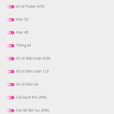
xổ số Power 6/55
Max 3D
Max 4D
Thống kê
Xổ số điện toán 6x36
Xổ số điện toán 123
Xổ số thần tài
Cầu bạch thủ (MB)
Cầu lật liên tục (MB)