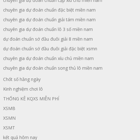
chuyên gia dự đoán chuẩn cặp xíu chủ miền nam
chuyên gia dự đoán chuẩn đặc biệt miền nam
chuyên gia dự đoán chuẩn giải tám miền nam
chuyên gia dự đoán chuẩn lô 3 số miền nam
dự đoán chuẩn sớ đầu đuôi giải 8 miền nam
dự đoán chuẩn sớ đầu đuôi giải đặc biệt xsmn
chuyên gia dự đoán chuẩn xíu chủ miền nam
chuyên gia dự đoán chuẩn song thủ lô miền nam
Chốt số hằng ngày
Kinh nghiệm chơi lô
THỐNG KÊ KQXS MIỄN PHÍ
XSMB
XSMN
XSMT
kết quả hôm nay