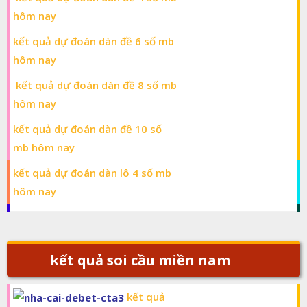
hôm nay
kết quả dự đoán dàn đề 6 số mb
hôm nay
kết quả dự đoán dàn đề 8 số mb
hôm nay
kết quả dự đoán dàn đề 10 số
mb hôm nay
kết quả dự đoán dàn lô 4 số mb
hôm nay
kết quả soi cầu miền nam
kết quả