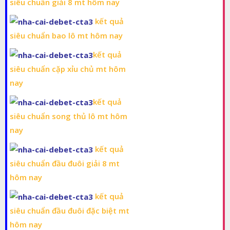
siêu chuẩn giải 8 mt hôm nay
kết quả
siêu chuẩn bao lô mt hôm nay
kết quả
siêu chuẩn cặp xỉu chủ mt hôm
nay
kết quả
siêu chuẩn song thủ lô mt hôm
nay
kết quả
siêu chuẩn đầu đuôi giải 8 mt
hôm nay
kết quả
siêu chuẩn đầu đuôi đặc biệt mt
hôm nay