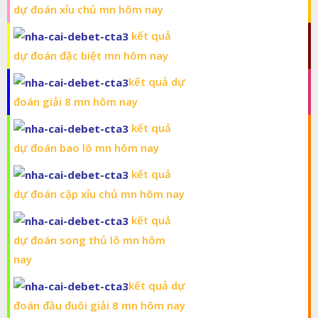
dự đoán xỉu chủ mn hôm nay
kết quả
dự đoán đặc biệt mn hôm nay
kết quả dự
đoán giải 8 mn hôm nay
kết quả
dự đoán bao lô mn hôm nay
kết quả
dự đoán cặp xỉu chủ mn hôm nay
kết quả
dự đoán song thủ lô mn hôm
nay
kết quả dự
đoán đầu đuôi giải 8 mn hôm nay