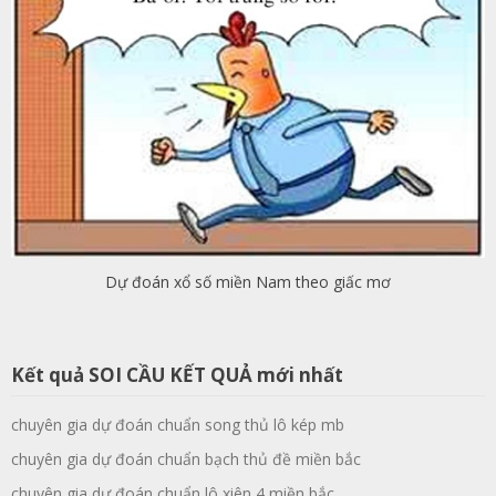
Dự đoán xổ số miền Nam theo giấc mơ
Kết quả SOI CẦU KẾT QUẢ mới nhất
chuyên gia dự đoán chuẩn song thủ lô kép mb
chuyên gia dự đoán chuẩn bạch thủ đề miền bắc
chuyên gia dự đoán chuẩn lô xiên 4 miền bắc