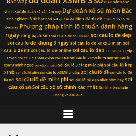
du doan XSMB 3 so
Bắc wap
dự đoán xổ số
Dự đoán xổ số miền Bắc
chính xác
dự đoán xổ số hôm nay
Mẹo đánh đề
Kinh nghiệm lô đề bạc nhớ
kết quả lô đề
nhận định số đề
Phương pháp tính lô chuẩn đánh hàng
hôm nay
ngày
soi cau lo de dep
rồng bạch kim
soi cau lo de chuan 668
soi cau lo de khung 3 ngay
soi cau lo de kqxs 3 mien
soi
soi cau lo dep
cau lo de mt
soi cau lo de online
soi cau lo de vip
soi cau lo xsmb hom nay
soi cau lo
3 mien
soi cau lo XSMB chinh xac 1160
soi cầu lô kép
XSMB minh ngoc
Soi cầu lô 3 càng miễn phí
soi cầu chuẩn
soi cầu lô đề
xsmb
soi cầu lô XSMB chuẩn.
soi cầu lô đề
soi cầu lô xiên
soi cầu lô đề miễn phí
soi
hà nội
soi cầu lô đề đẹp nhất hôm nay
cầu xổ số
Soi cầu xổ số chính xác nhất
Soi lô xiên chuẩn
Thống kê đầu đuôi