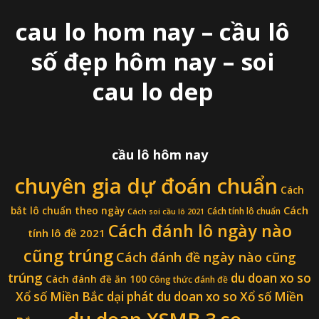
Skip
cau lo hom nay – cầu lô
to
content
số đẹp hôm nay – soi
cau lo dep
cầu lô hôm nay
chuyên gia dự đoán chuẩn
Cách
Cách
bắt lô chuẩn theo ngày
Cách tính lô chuẩn
Cách soi cầu lô 2021
Cách đánh lô ngày nào
tính lô đề 2021
cũng trúng
Cách đánh đề ngày nào cũng
trúng
du doan xo so
Cách đánh đề ăn 100
Công thức đánh đề
Xổ số Miền Bắc dại phát
du doan xo so Xổ số Miền