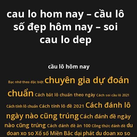
Skip
cau lo hom nay – cầu lô
to
content
số đẹp hôm nay – soi
cau lo dep
cầu lô hôm nay
chuyên gia dự đoán
Bạc nhớ theo đặc biệt
chuẩn
Cách bắt lô chuẩn theo ngày
Cách soi cầu lô 2021
Cách đánh lô
Cách tính lô đề 2021
Cách tính lô chuẩn
ngày nào cũng trúng
Cách đánh đề ngày
nào cũng trúng
du
Cách đánh đề ăn 100
Công thức đánh đề
doan xo so Xổ số Miền Bắc dại phát
du doan xo so