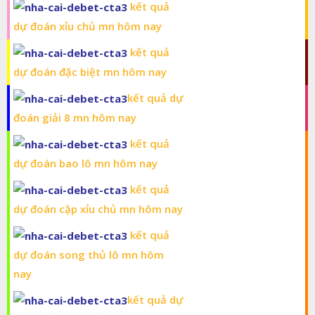
kết quả
dự đoán xỉu chủ mn hôm nay
kết quả
dự đoán đặc biệt mn hôm nay
kết quả dự
đoán giải 8 mn hôm nay
kết quả
dự đoán bao lô mn hôm nay
kết quả
dự đoán cặp xỉu chủ mn hôm nay
kết quả
dự đoán song thủ lô mn hôm
nay
kết quả dự