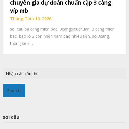
chuyên gia dự đoán chuẩn cặp 3 càng
víp mb
Tháng Tám 10, 2026
soi cau ba cang mien bac, 3cangsieuchuan, 3 cang mien
bac, bao lô 3 con miền nam bao nhiêu tiền, soi3cang,
thống kê 3…
Search
soi cầu