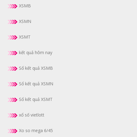
XSMB
XSMN
XSMT
kết quả hôm nay
Sổ kết quả XSMB
Sổ kết quả XSMN
Sổ kết quả XSMT
xổ số vietlott
Xo so mega 6/45