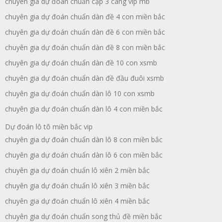
chuyên gia dự đoán chuẩn cặp 3 càng víp mb
chuyên gia dự đoán chuẩn dàn đề 4 con miền bắc
chuyên gia dự đoán chuẩn dàn đề 6 con miền bắc
chuyên gia dự đoán chuẩn dàn đề 8 con miền bắc
chuyên gia dự đoán chuẩn dàn đề 10 con xsmb
chuyên gia dự đoán chuẩn dàn đề đầu đuôi xsmb
chuyên gia dự đoán chuẩn dàn lô 10 con xsmb
chuyên gia dự đoán chuẩn dàn lô 4 con miền bắc
Dự đoán lô tô miền bắc vip
chuyên gia dự đoán chuẩn dàn lô 8 con miền bắc
chuyên gia dự đoán chuẩn dàn lô 6 con miền bắc
chuyên gia dự đoán chuẩn lô xiên 2 miền bắc
chuyên gia dự đoán chuẩn lô xiên 3 miền bắc
chuyên gia dự đoán chuẩn lô xiên 4 miền bắc
chuyên gia dự đoán chuẩn song thủ đề miền bắc