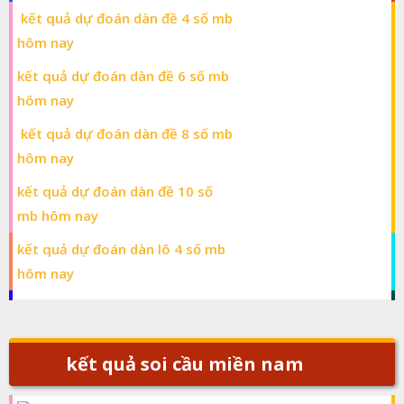
kết quả dự đoán dàn đề 4 số mb
hôm nay
kết quả dự đoán dàn đề 6 số mb
hôm nay
kết quả dự đoán dàn đề 8 số mb
hôm nay
kết quả dự đoán dàn đề 10 số
mb hôm nay
kết quả dự đoán dàn lô 4 số mb
hôm nay
kết quả soi cầu miền nam