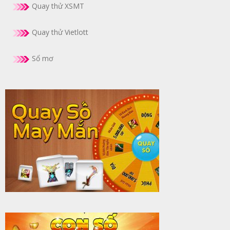
Quay thử XSMT
Quay thử Vietlott
Sổ mơ