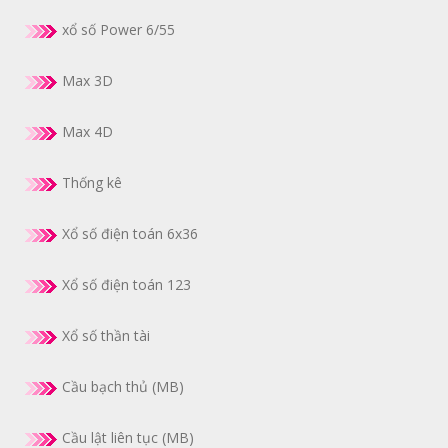
xổ số Power 6/55
Max 3D
Max 4D
Thống kê
Xổ số điện toán 6x36
Xổ số điện toán 123
Xổ số thần tài
Cầu bạch thủ (MB)
Cầu lật liên tục (MB)