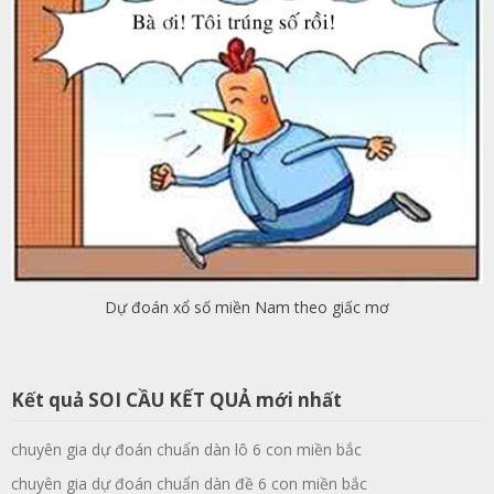
Dự đoán xổ số miền Nam theo giấc mơ
Kết quả SOI CẦU KẾT QUẢ mới nhất
chuyên gia dự đoán chuẩn dàn lô 6 con miền bắc
chuyên gia dự đoán chuẩn dàn đề 6 con miền bắc