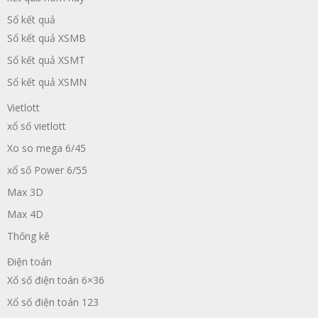
Sổ kết quả
Sổ kết quả XSMB
Sổ kết quả XSMT
Sổ kết quả XSMN
Vietlott
xổ số vietlott
Xo so mega 6/45
xổ số Power 6/55
Max 3D
Max 4D
Thống kê
Điện toán
Xổ số điện toán 6×36
Xổ số điện toán 123