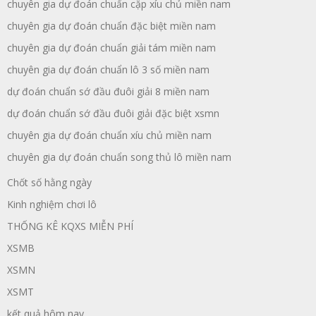
chuyên gia dự đoán chuẩn cặp xíu chủ miền nam
chuyên gia dự đoán chuẩn đặc biệt miền nam
chuyên gia dự đoán chuẩn giải tám miền nam
chuyên gia dự đoán chuẩn lô 3 số miền nam
dự đoán chuẩn sớ đầu đuôi giải 8 miền nam
dự đoán chuẩn sớ đầu đuôi giải đặc biệt xsmn
chuyên gia dự đoán chuẩn xíu chủ miền nam
chuyên gia dự đoán chuẩn song thủ lô miền nam
Chốt số hằng ngày
Kinh nghiệm chơi lô
THỐNG KÊ KQXS MIỄN PHÍ
XSMB
XSMN
XSMT
kết quả hôm nay