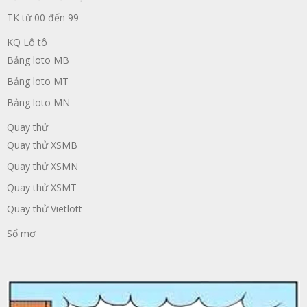
TK từ 00 đến 99
KQ Lô tô
Bảng loto MB
Bảng loto MT
Bảng loto MN
Quay thử
Quay thử XSMB
Quay thử XSMN
Quay thử XSMT
Quay thử Vietlott
Sổ mơ