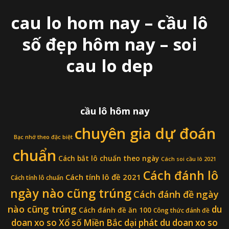
Skip
cau lo hom nay – cầu lô
to
content
số đẹp hôm nay – soi
cau lo dep
cầu lô hôm nay
chuyên gia dự đoán
Bạc nhớ theo đặc biệt
chuẩn
Cách bắt lô chuẩn theo ngày
Cách soi cầu lô 2021
Cách đánh lô
Cách tính lô đề 2021
Cách tính lô chuẩn
ngày nào cũng trúng
Cách đánh đề ngày
nào cũng trúng
du
Cách đánh đề ăn 100
Công thức đánh đề
doan xo so Xổ số Miền Bắc dại phát
du doan xo so