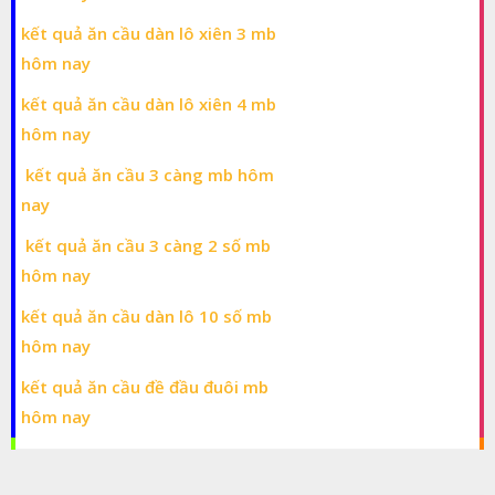
kết quả ăn cầu dàn lô xiên 3 mb
hôm nay
kết quả ăn cầu dàn lô xiên 4 mb
hôm nay
kết quả ăn cầu 3 càng mb hôm
nay
kết quả ăn cầu 3 càng 2 số mb
hôm nay
kết quả ăn cầu dàn lô 10 số mb
hôm nay
kết quả ăn cầu đề đầu đuôi mb
hôm nay