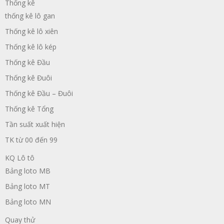
Thống kê
thống kê lô gan
Thống kê lô xiên
Thống kê lô kép
Thống kê Đầu
Thống kê Đuôi
Thống kê Đầu – Đuôi
Thống kê Tổng
Tần suất xuất hiện
TK từ 00 đến 99
KQ Lô tô
Bảng loto MB
Bảng loto MT
Bảng loto MN
Quay thử