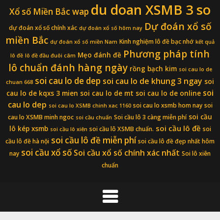
du doan XSMB 3 so
Xổ số Miền Bắc wap
Dự đoán xổ số
dự đoán xổ số chính xác
dự đoán xổ số hôm nay
miền Bắc
Kinh nghiệm lô đề bạc nhớ
dự đoán xổ số miền Nam
kết quả
Phương pháp tính
Mẹo đánh đề
lô đề
lô đề đầu đuôi câm
lô chuẩn đánh hàng ngày
rồng bạch kim
soi cau lo de
soi cau lo de dep
soi cau lo de khung 3 ngay
soi
chuan 668
soi
cau lo de kqxs 3 mien
soi cau lo de mt
soi cau lo de online
cau lo dep
soi cau lo xsmb hom nay
soi
soi cau lo XSMB chinh xac 1160
soi cầu
cau lo XSMB minh ngoc
Soi cầu lô 3 càng miễn phí
soi cầu chuẩn
soi cầu lô đề
lô kép xsmb
soi cầu lô XSMB chuẩn.
soi
soi cầu lô xiên
soi cầu lô đề miễn phí
cầu lô đề hà nội
soi cầu lô đề đẹp nhất hôm
soi cầu xổ số
Soi cầu xổ số chính xác nhất
nay
Soi lô xiên
chuẩn