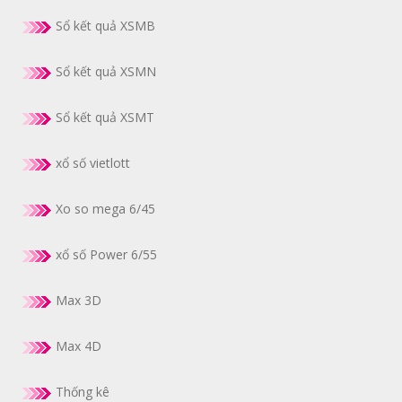
Sổ kết quả XSMB
Sổ kết quả XSMN
Sổ kết quả XSMT
xổ số vietlott
Xo so mega 6/45
xổ số Power 6/55
Max 3D
Max 4D
Thống kê