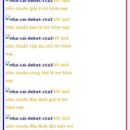
siêu chuẩn giải 8 mt hôm nay
kết quả
siêu chuẩn bao lô mt hôm nay
kết quả
siêu chuẩn cặp xỉu chủ mt hôm
nay
kết quả
siêu chuẩn song thủ lô mt hôm
nay
kết quả
siêu chuẩn đầu đuôi giải 8 mt
hôm nay
kết quả
siêu chuẩn đầu đuôi đặc biệt mt