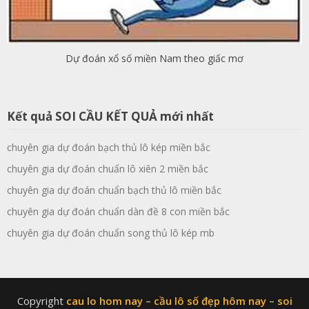
Dự đoán xổ số miền Nam theo giấc mơ
Kết quả SOI CẦU KẾT QUẢ mới nhất
chuyên gia dự đoán bạch thủ lô kép miền bắc
chuyên gia dự đoán chuẩn lô xiên 2 miền bắc
chuyên gia dự đoán chuẩn bạch thủ lô miền bắc
chuyên gia dự đoán chuẩn dàn đề 8 con miền bắc
chuyên gia dự đoán chuẩn song thủ lô kép mb
Copyright
cau lo hom nay – cầu lô số đẹp hôm nay – soi