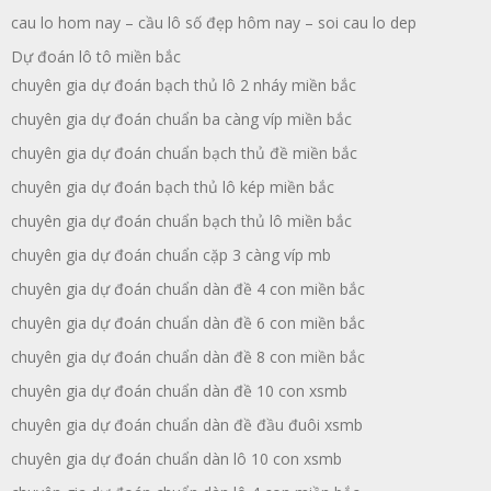
cau lo hom nay – cầu lô số đẹp hôm nay – soi cau lo dep
Dự đoán lô tô miền bắc
chuyên gia dự đoán bạch thủ lô 2 nháy miền bắc
chuyên gia dự đoán chuẩn ba càng víp miền bắc
chuyên gia dự đoán chuẩn bạch thủ đề miền bắc
chuyên gia dự đoán bạch thủ lô kép miền bắc
chuyên gia dự đoán chuẩn bạch thủ lô miền bắc
chuyên gia dự đoán chuẩn cặp 3 càng víp mb
chuyên gia dự đoán chuẩn dàn đề 4 con miền bắc
chuyên gia dự đoán chuẩn dàn đề 6 con miền bắc
chuyên gia dự đoán chuẩn dàn đề 8 con miền bắc
chuyên gia dự đoán chuẩn dàn đề 10 con xsmb
chuyên gia dự đoán chuẩn dàn đề đầu đuôi xsmb
chuyên gia dự đoán chuẩn dàn lô 10 con xsmb