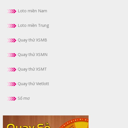
Loto miền Nam
Loto miền Trung
Quay thử XSMB
Quay thử XSMN
Quay thử XSMT
Quay thử Vietlott
Sổ mơ