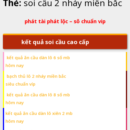
Thẻ:
soi cầu 2 nháy miền bắc
phát tài phát lộc – sô chuẩn vip
kết quả soi cầu cao cấp
kết quả ăn cầu dàn lô 6 số mb
hôm nay
bạch thủ lô 2 nháy miền bắc
siêu chuẩn víp
kết quả ăn cầu dàn lô 8 số mb
hôm nay
kết quả ăn cầu dàn lô xiên 2 mb
hôm nay