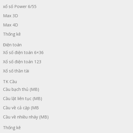
xổ số Power 6/55
Max 3D
Max 4D
Thống kê
Điện toán
Xổ số điện toán 6×36
Xổ số điện toán 123
Xổ số thần tài
TK Cầu
Cầu bạch thủ (MB)
Cầu lật liên tục (MB)
Cầu về cả cặp (MB
Cầu về nhiều nháy (MB)
Thống kê