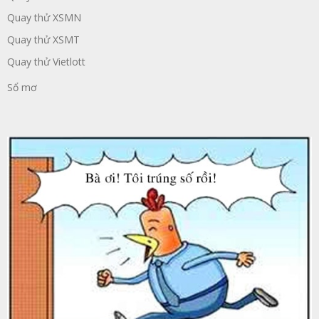
Quay thử XSMN
Quay thử XSMT
Quay thử Vietlott
Sổ mơ