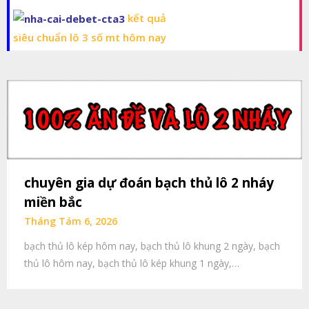
kết quả
siêu chuẩn lô 3 số mt hôm nay
chuyên gia dự đoán bạch thủ lô 2 nháy
miền bắc
Tháng Tám 6, 2026
bạch thủ lô kép hôm nay, bạch thủ lô khung 2 ngày, bạch
thủ lô hôm nay, bạch thủ lô kép khung 1 ngày,…