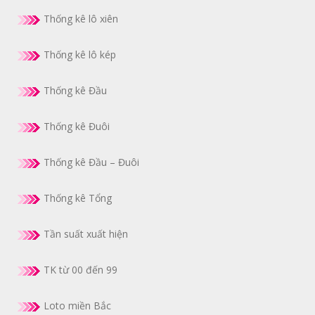
Thống kê lô xiên
Thống kê lô kép
Thống kê Đầu
Thống kê Đuôi
Thống kê Đầu – Đuôi
Thống kê Tổng
Tần suất xuất hiện
TK từ 00 đến 99
Loto miền Bắc