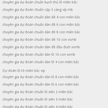
chuyên gia dự đoán chuẩn bạch thủ lô miền bắc
chuyên gia dự đoán chuẩn cặp 3 càng víp mb
chuyên gia dự đoán chuẩn dàn đề 4 con miền bắc
chuyên gia dự đoán chuẩn dàn đề 6 con miền bắc
chuyên gia dự đoán chuẩn dàn đề 8 con miền bắc
chuyên gia dự đoán chuẩn dàn đề 10 con xsmb
chuyên gia dự đoán chuẩn dàn đề đầu đuôi xsmb
chuyên gia dự đoán chuẩn dàn lô 10 con xsmb
chuyên gia dự đoán chuẩn dàn lô 4 con miền bắc
Dự đoán lô tô miền bắc vip
chuyên gia dự đoán chuẩn dàn lô 8 con miền bắc
chuyên gia dự đoán chuẩn dàn lô 6 con miền bắc
chuyên gia dự đoán chuẩn lô xiên 2 miền bắc
chuyên gia dự đoán chuẩn lô xiên 3 miền bắc
chuyên gia dự đoán chuẩn lô xiên 4 miền bắc