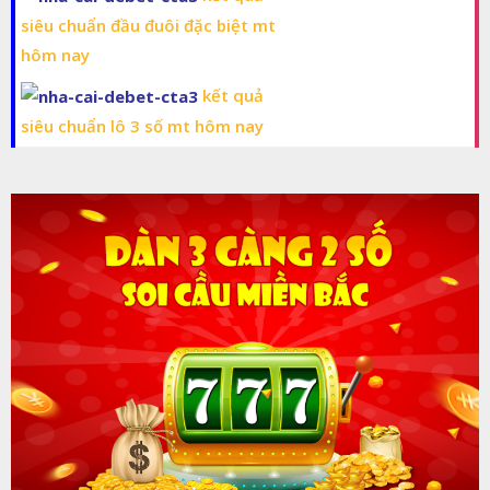
siêu chuẩn đầu đuôi đặc biệt mt
hôm nay
kết quả
siêu chuẩn lô 3 số mt hôm nay