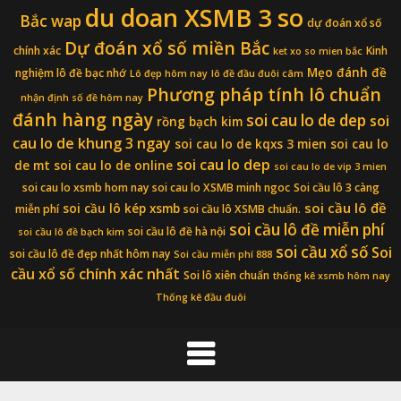
du doan XSMB 3 so
Bắc wap
dự đoán xổ số
Dự đoán xổ số miền Bắc
chính xác
Kinh
ket xo so mien bắc
Mẹo đánh đề
nghiệm lô đề bạc nhớ
Lô đẹp hôm nay
lô đề đầu đuôi câm
Phương pháp tính lô chuẩn
nhận định số đề hôm nay
đánh hàng ngày
soi cau lo de dep
soi
rồng bạch kim
cau lo de khung 3 ngay
soi cau lo de kqxs 3 mien
soi cau lo
soi cau lo dep
de mt
soi cau lo de online
soi cau lo de vip 3 mien
soi cau lo xsmb hom nay
soi cau lo XSMB minh ngoc
Soi cầu lô 3 càng
soi cầu lô đề
soi cầu lô kép xsmb
miễn phí
soi cầu lô XSMB chuẩn.
soi cầu lô đề miễn phí
soi cầu lô đề hà nội
soi cầu lô đề bạch kim
soi cầu xổ số
Soi
soi cầu lô đề đẹp nhất hôm nay
Soi cầu miễn phí 888
cầu xổ số chính xác nhất
Soi lô xiên chuẩn
thống kê xsmb hôm nay
Thống kê đầu đuôi