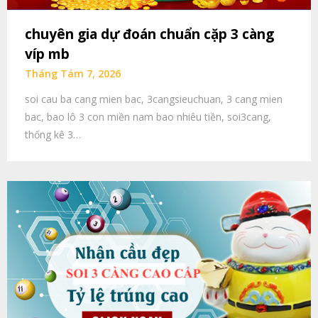
chuyên gia dự đoán chuẩn cặp 3 càng
víp mb
Tháng Tám 7, 2026
soi cau ba cang mien bac, 3cangsieuchuan, 3 cang mien
bac, bao lô 3 con miền nam bao nhiêu tiền, soi3cang,
thống kê 3…