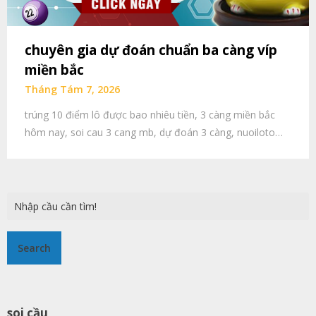
chuyên gia dự đoán chuẩn ba càng víp
miền bắc
Tháng Tám 7, 2026
trúng 10 điểm lô được bao nhiêu tiền, 3 càng miền bắc
hôm nay, soi cau 3 cang mb, dự đoán 3 càng, nuoiloto…
Search
soi cầu