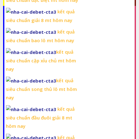
kết quả
siêu chuẩn giải 8 mt hôm nay
kết quả
siêu chuẩn bao lô mt hôm nay
kết quả
siêu chuẩn cặp xỉu chủ mt hôm
nay
kết quả
siêu chuẩn song thủ lô mt hôm
nay
kết quả
siêu chuẩn đầu đuôi giải 8 mt
hôm nay
kết quả