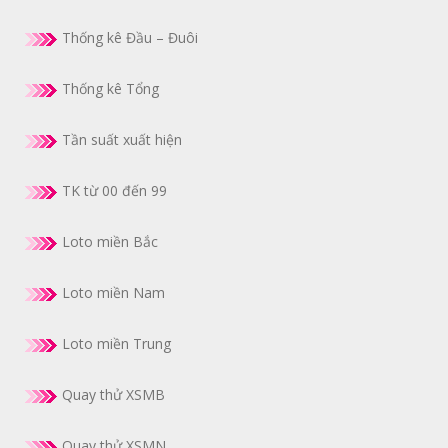
Thống kê Đầu – Đuôi
Thống kê Tổng
Tần suất xuất hiện
TK từ 00 đến 99
Loto miền Bắc
Loto miền Nam
Loto miền Trung
Quay thử XSMB
Quay thử XSMN