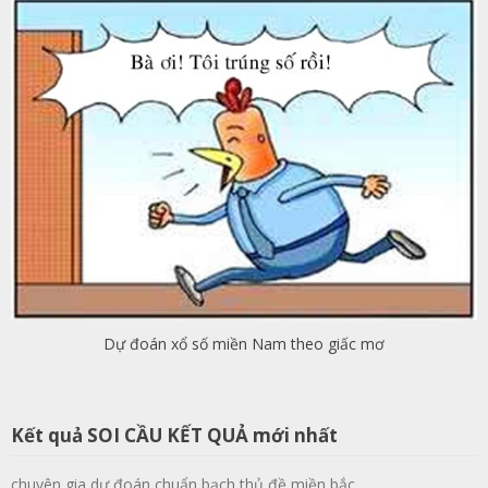
Dự đoán xổ số miền Nam theo giấc mơ
Kết quả SOI CẦU KẾT QUẢ mới nhất
chuyên gia dự đoán chuẩn bạch thủ đề miền bắc