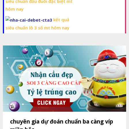
siêu chuẩn đầu đuôi đặc biệt mt
hôm nay
kết quả
siêu chuẩn lô 3 số mt hôm nay
chuyên gia dự đoán chuẩn ba càng víp