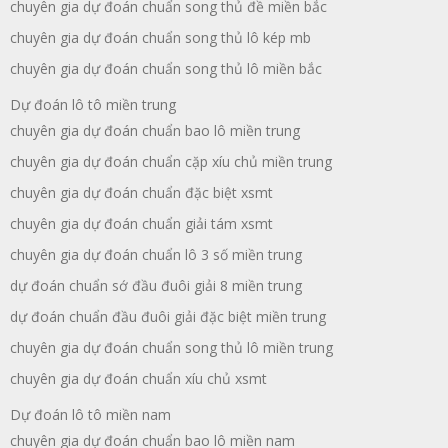
chuyên gia dự đoán chuẩn song thủ đề miền bắc
chuyên gia dự đoán chuẩn song thủ lô kép mb
chuyên gia dự đoán chuẩn song thủ lô miền bắc
Dự đoán lô tô miền trung
chuyên gia dự đoán chuẩn bao lô miền trung
chuyên gia dự đoán chuẩn cặp xíu chủ miền trung
chuyên gia dự đoán chuẩn đặc biệt xsmt
chuyên gia dự đoán chuẩn giải tám xsmt
chuyên gia dự đoán chuẩn lô 3 số miền trung
dự đoán chuẩn sớ đầu đuôi giải 8 miền trung
dự đoán chuẩn đầu đuôi giải đặc biệt miền trung
chuyên gia dự đoán chuẩn song thủ lô miền trung
chuyên gia dự đoán chuẩn xíu chủ xsmt
Dự đoán lô tô miền nam
chuyên gia dự đoán chuẩn bao lô miền nam