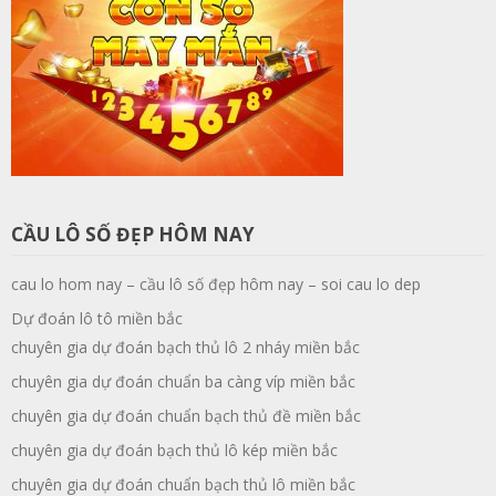
CẦU LÔ SỐ ĐẸP HÔM NAY
cau lo hom nay – cầu lô số đẹp hôm nay – soi cau lo dep
Dự đoán lô tô miền bắc
chuyên gia dự đoán bạch thủ lô 2 nháy miền bắc
chuyên gia dự đoán chuẩn ba càng víp miền bắc
chuyên gia dự đoán chuẩn bạch thủ đề miền bắc
chuyên gia dự đoán bạch thủ lô kép miền bắc
chuyên gia dự đoán chuẩn bạch thủ lô miền bắc