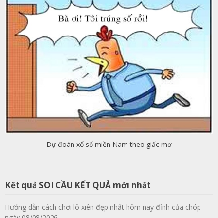
Dự đoán xổ số miền Nam theo giấc mơ
Kết quả SOI CẦU KẾT QUẢ mới nhất
Hướng dẫn cách chơi lô xiên đẹp nhất hôm nay đỉnh của chóp
ngày 08/08/2026