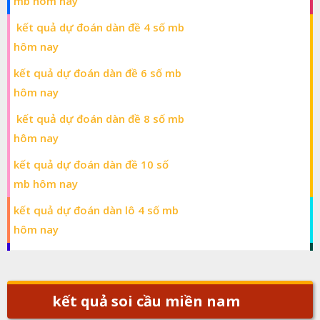
mb hôm nay
kết quả dự đoán dàn đề 4 số mb
hôm nay
kết quả dự đoán dàn đề 6 số mb
hôm nay
kết quả dự đoán dàn đề 8 số mb
hôm nay
kết quả dự đoán dàn đề 10 số
mb hôm nay
kết quả dự đoán dàn lô 4 số mb
hôm nay
kết quả soi cầu miền nam