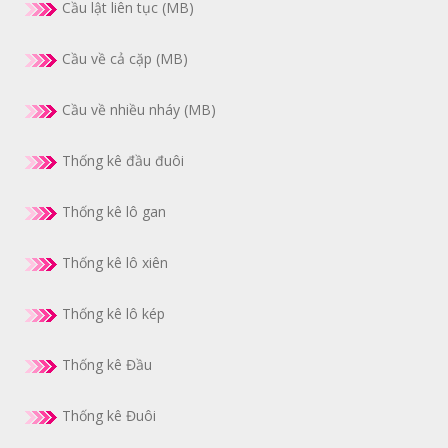
Cầu lật liên tục (MB)
Cầu về cả cặp (MB)
Cầu về nhiều nháy (MB)
Thống kê đầu đuôi
Thống kê lô gan
Thống kê lô xiên
Thống kê lô kép
Thống kê Đầu
Thống kê Đuôi