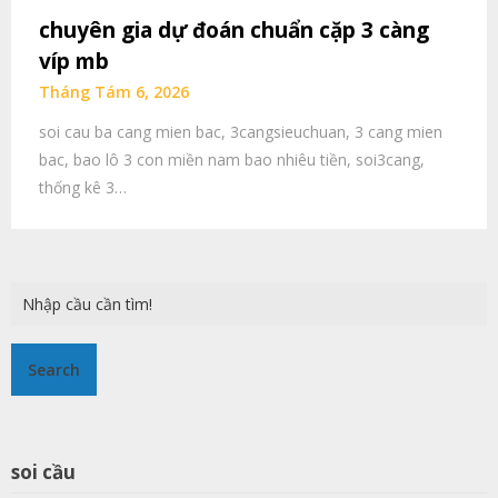
chuyên gia dự đoán chuẩn cặp 3 càng
víp mb
Tháng Tám 6, 2026
soi cau ba cang mien bac, 3cangsieuchuan, 3 cang mien
bac, bao lô 3 con miền nam bao nhiêu tiền, soi3cang,
thống kê 3…
Search
soi cầu