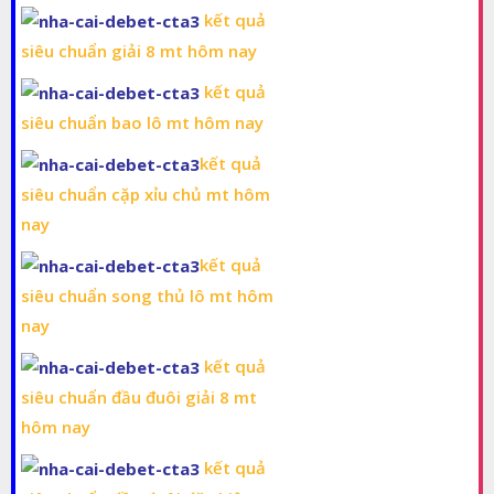
kết quả
siêu chuẩn giải 8 mt hôm nay
kết quả
siêu chuẩn bao lô mt hôm nay
kết quả
siêu chuẩn cặp xỉu chủ mt hôm
nay
kết quả
siêu chuẩn song thủ lô mt hôm
nay
kết quả
siêu chuẩn đầu đuôi giải 8 mt
hôm nay
kết quả