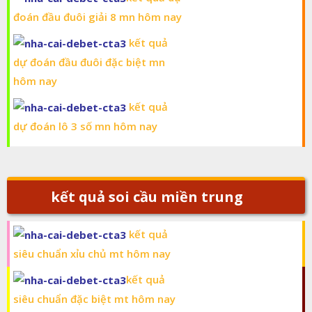
đoán đầu đuôi giải 8 mn hôm nay
kết quả
dự đoán đầu đuôi đặc biệt mn
hôm nay
kết quả
dự đoán lô 3 số mn hôm nay
kết quả soi cầu miền trung
kết quả
siêu chuẩn xỉu chủ mt hôm nay
kết quả
siêu chuẩn đặc biệt mt hôm nay