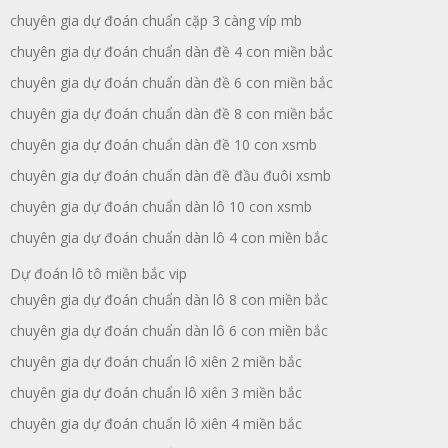
chuyên gia dự đoán chuẩn cặp 3 càng víp mb
chuyên gia dự đoán chuẩn dàn đề 4 con miền bắc
chuyên gia dự đoán chuẩn dàn đề 6 con miền bắc
chuyên gia dự đoán chuẩn dàn đề 8 con miền bắc
chuyên gia dự đoán chuẩn dàn đề 10 con xsmb
chuyên gia dự đoán chuẩn dàn đề đầu đuôi xsmb
chuyên gia dự đoán chuẩn dàn lô 10 con xsmb
chuyên gia dự đoán chuẩn dàn lô 4 con miền bắc
Dự đoán lô tô miền bắc vip
chuyên gia dự đoán chuẩn dàn lô 8 con miền bắc
chuyên gia dự đoán chuẩn dàn lô 6 con miền bắc
chuyên gia dự đoán chuẩn lô xiên 2 miền bắc
chuyên gia dự đoán chuẩn lô xiên 3 miền bắc
chuyên gia dự đoán chuẩn lô xiên 4 miền bắc