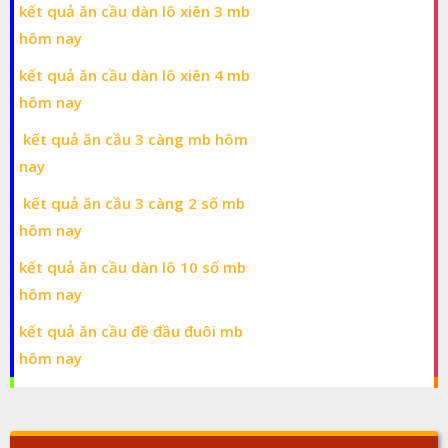
kết quả ăn cầu dàn lô xiên 3 mb
hôm nay
kết quả ăn cầu dàn lô xiên 4 mb
hôm nay
kết quả ăn cầu 3 càng mb hôm
nay
kết quả ăn cầu 3 càng 2 số mb
hôm nay
kết quả ăn cầu dàn lô 10 số mb
hôm nay
kết quả ăn cầu đề đầu đuôi mb
hôm nay