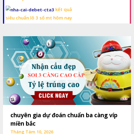
kết quả
siêu chuẩn lô 3 số mt hôm nay
chuyên gia dự đoán chuẩn ba càng víp
miền bắc
Tháng Tám 10, 2026