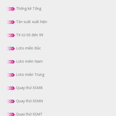
Thống kê Tổng
Tần suất xuất hiện
TK từ 00 đến 99
Loto miền Bắc
Loto miền Nam
Loto miền Trung
Quay thử XSMB
Quay thử XSMN
Quay thử XSMT