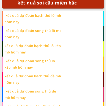
kết quả soi cầu miền bắc
kết quả dự đoán bạch thủ lô mb
hôm nay
kết quả dự đoán song thủ lô mb
hôm nay
kết quả dự đoán bạch thủ lô kép
mb hôm nay
kết quả dự đoán song thủ lô
kép mb hôm nay
kết quả dự đoán bạch thủ đề mb
hôm nay
kết quả dự đoán song thủ đề
mb hôm nay