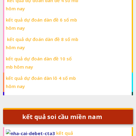
kết quả dự đoán dàn đề 4 số mb
hôm nay
kết quả dự đoán dàn đề 6 số mb
hôm nay
kết quả dự đoán dàn đề 8 số mb
hôm nay
kết quả dự đoán dàn đề 10 số
mb hôm nay
kết quả dự đoán dàn lô 4 số mb
hôm nay
kết quả soi cầu miền nam
kết quả