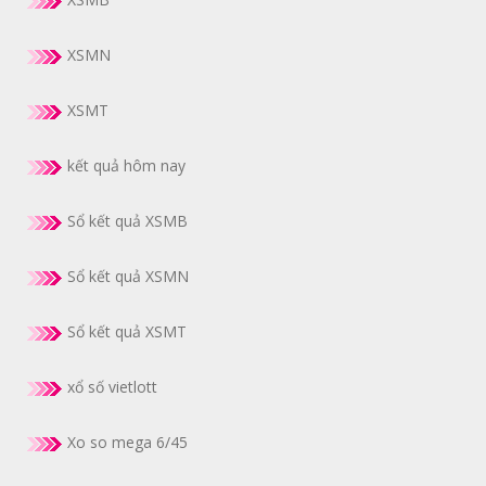
XSMN
XSMT
kết quả hôm nay
Sổ kết quả XSMB
Sổ kết quả XSMN
Sổ kết quả XSMT
xổ số vietlott
Xo so mega 6/45