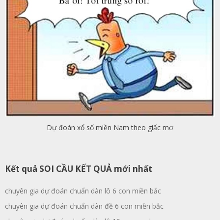
Dự đoán xổ số miền Nam theo giấc mơ
Kết quả SOI CẦU KẾT QUẢ mới nhất
chuyên gia dự đoán chuẩn dàn lô 6 con miền bắc
chuyên gia dự đoán chuẩn dàn đề 6 con miền bắc