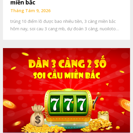
miền bắc
Tháng Tám 9, 2026
trúng 10 điểm lô được bao nhiêu tiền, 3 càng miền bắc
hôm nay, soi cau 3 cang mb, dự đoán 3 càng, nuoiloto…