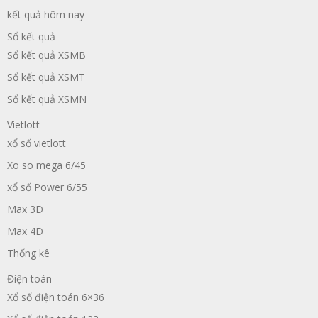
kết quả hôm nay
Sổ kết quả
Sổ kết quả XSMB
Sổ kết quả XSMT
Sổ kết quả XSMN
Vietlott
xổ số vietlott
Xo so mega 6/45
xổ số Power 6/55
Max 3D
Max 4D
Thống kê
Điện toán
Xổ số điện toán 6×36