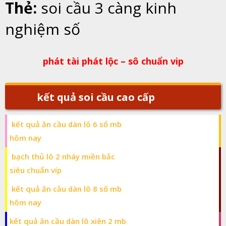
Thẻ:
soi cầu 3 càng kinh
nghiệm số
phát tài phát lộc – sô chuẩn vip
kết quả soi cầu cao cấp
kết quả ăn cầu dàn lô 6 số mb
hôm nay
bạch thủ lô 2 nháy miền bắc
siêu chuẩn víp
kết quả ăn cầu dàn lô 8 số mb
hôm nay
kết quả ăn cầu dàn lô xiên 2 mb