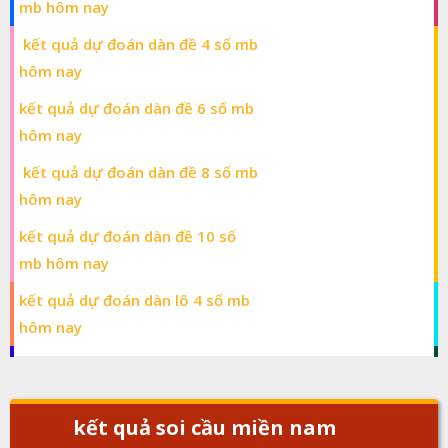
mb hôm nay
kết quả dự đoán dàn đề 4 số mb
hôm nay
kết quả dự đoán dàn đề 6 số mb
hôm nay
kết quả dự đoán dàn đề 8 số mb
hôm nay
kết quả dự đoán dàn đề 10 số
mb hôm nay
kết quả dự đoán dàn lô 4 số mb
hôm nay
kết quả soi cầu miền nam