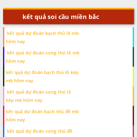
kết quả soi cầu miền bắc
kết quả dự đoán bạch thủ lô mb
hôm nay
kết quả dự đoán song thủ lô mb
hôm nay
kết quả dự đoán bạch thủ lô kép
mb hôm nay
kết quả dự đoán song thủ lô
kép mb hôm nay
kết quả dự đoán bạch thủ đề mb
hôm nay
kết quả dự đoán song thủ đề