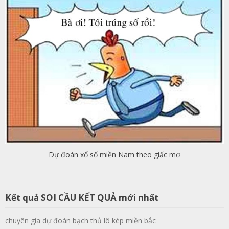
Dự đoán xổ số miền Nam theo giấc mơ
Kết quả SOI CẦU KẾT QUẢ mới nhất
chuyên gia dự đoán bạch thủ lô kép miền bắc