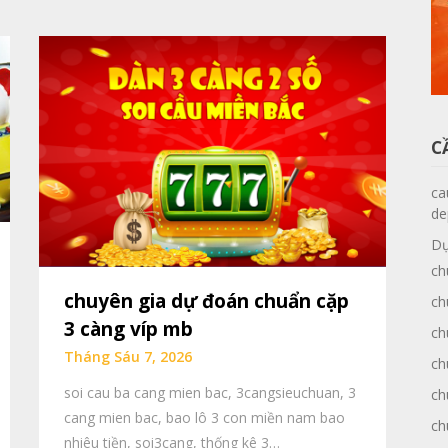
C
ca
de
Dự
ch
chuyên gia dự đoán chuẩn cặp
ch
3 càng víp mb
ch
Tháng Sáu 7, 2026
ch
soi cau ba cang mien bac, 3cangsieuchuan, 3
ch
cang mien bac, bao lô 3 con miền nam bao
ch
nhiêu tiền, soi3cang, thống kê 3…