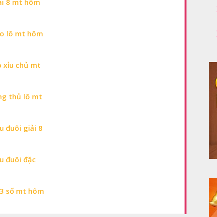
ải 8 mt hôm
ao lô mt hôm
p xỉu chủ mt
ng thủ lô mt
u đuôi giải 8
u đuôi đặc
 3 số mt hôm