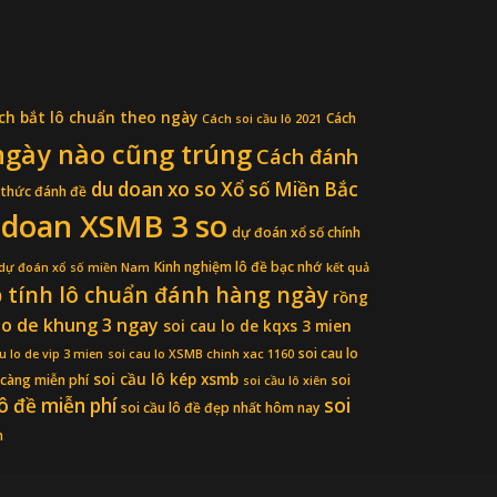
ch bắt lô chuẩn theo ngày
Cách
Cách soi cầu lô 2021
ngày nào cũng trúng
Cách đánh
du doan xo so Xổ số Miền Bắc
 thức đánh đề
 doan XSMB 3 so
dự đoán xổ số chính
Kinh nghiệm lô đề bạc nhớ
dự đoán xổ số miền Nam
kết quả
tính lô chuẩn đánh hàng ngày
rồng
 lo de khung 3 ngay
soi cau lo de kqxs 3 mien
soi cau lo
u lo de vip 3 mien
soi cau lo XSMB chinh xac 1160
soi cầu lô kép xsmb
3 càng miễn phí
soi
soi cầu lô xiên
lô đề miễn phí
soi
soi cầu lô đề đẹp nhất hôm nay
n