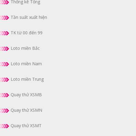
Thống kê Tổng
Tần suất xuất hiện
TK từ 00 đến 99
Loto miền Bắc
Loto miền Nam
Loto miền Trung
Quay thử XSMB
Quay thử XSMN
Quay thử XSMT