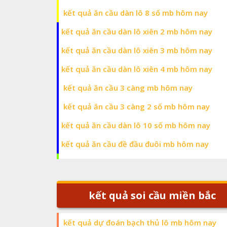
kết quả ăn cầu dàn lô 8 số mb hôm nay
kết quả ăn cầu dàn lô xiên 2 mb hôm nay
kết quả ăn cầu dàn lô xiên 3 mb hôm nay
kết quả ăn cầu dàn lô xiên 4 mb hôm nay
kết quả ăn cầu 3 càng mb hôm nay
kết quả ăn cầu 3 càng 2 số mb hôm nay
kết quả ăn cầu dàn lô 10 số mb hôm nay
kết quả ăn cầu đề đầu đuôi mb hôm nay
kết quả soi cầu miền bắc
kết quả dự đoán bạch thủ lô mb hôm nay