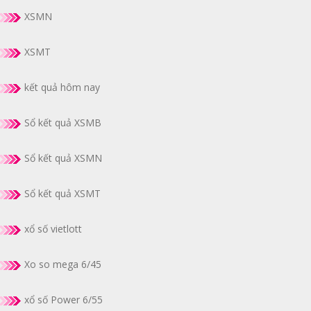
XSMN
XSMT
kết quả hôm nay
Sổ kết quả XSMB
Sổ kết quả XSMN
Sổ kết quả XSMT
xổ số vietlott
Xo so mega 6/45
xổ số Power 6/55