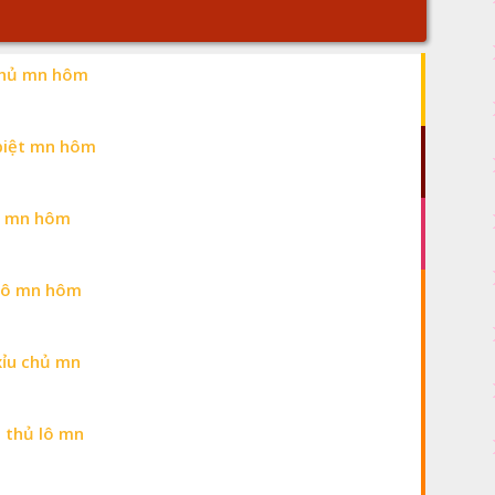
chủ mn hôm
biệt mn hôm
 8 mn hôm
 lô mn hôm
xỉu chủ mn
 thủ lô mn