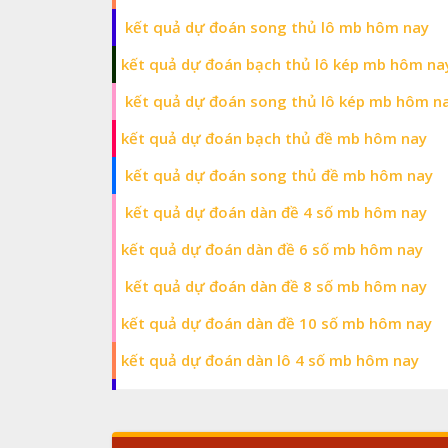
kết quả dự đoán song thủ lô mb hôm nay
kết quả dự đoán bạch thủ lô kép mb hôm na
kết quả dự đoán song thủ lô kép mb hôm n
kết quả dự đoán bạch thủ đề mb hôm nay
kết quả dự đoán song thủ đề mb hôm nay
kết quả dự đoán dàn đề 4 số mb hôm nay
kết quả dự đoán dàn đề 6 số mb hôm nay
kết quả dự đoán dàn đề 8 số mb hôm nay
kết quả dự đoán dàn đề 10 số mb hôm nay
kết quả dự đoán dàn lô 4 số mb hôm nay