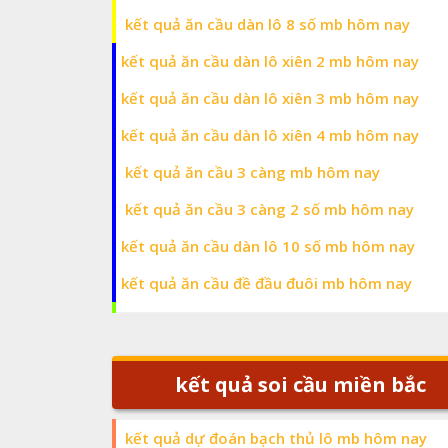
kết quả ăn cầu dàn lô 8 số mb hôm nay
kết quả ăn cầu dàn lô xiên 2 mb hôm nay
kết quả ăn cầu dàn lô xiên 3 mb hôm nay
kết quả ăn cầu dàn lô xiên 4 mb hôm nay
kết quả ăn cầu 3 càng mb hôm nay
kết quả ăn cầu 3 càng 2 số mb hôm nay
kết quả ăn cầu dàn lô 10 số mb hôm nay
kết quả ăn cầu đề đầu đuôi mb hôm nay
kết quả soi cầu miền bắc
kết quả dự đoán bạch thủ lô mb hôm nay