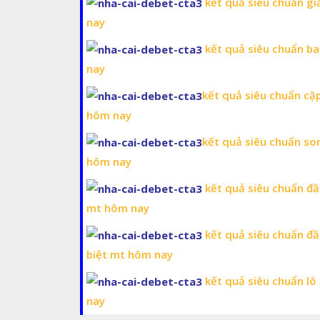
kết quả siêu chuẩn gi
nay
kết quả siêu chuẩn b
nay
kết quả siêu chuẩn cặ
hôm nay
kết quả siêu chuẩn so
hôm nay
kết quả siêu chuẩn đầ
mt hôm nay
kết quả siêu chuẩn đầ
biệt mt hôm nay
kết quả siêu chuẩn lô
nay