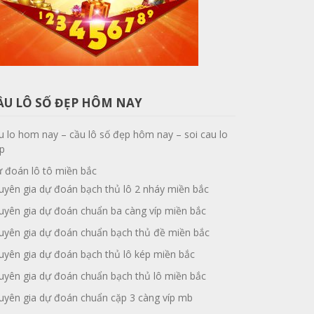
ẦU LÔ SỐ ĐẸP HÔM NAY
u lo hom nay – cầu lô số đẹp hôm nay – soi cau lo
p
 đoán lô tô miền bắc
uyên gia dự đoán bạch thủ lô 2 nháy miền bắc
uyên gia dự đoán chuẩn ba càng víp miền bắc
uyên gia dự đoán chuẩn bạch thủ đề miền bắc
uyên gia dự đoán bạch thủ lô kép miền bắc
uyên gia dự đoán chuẩn bạch thủ lô miền bắc
uyên gia dự đoán chuẩn cặp 3 càng víp mb