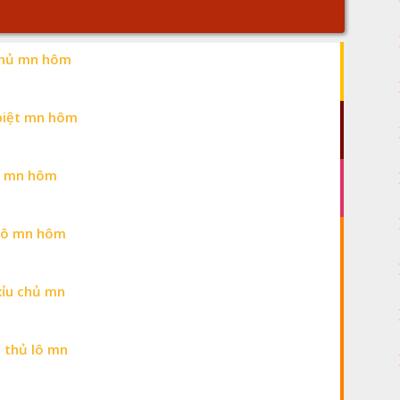
chủ mn hôm
biệt mn hôm
 8 mn hôm
 lô mn hôm
xỉu chủ mn
 thủ lô mn