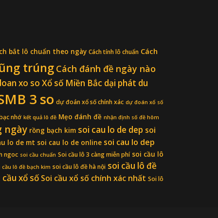
Cách
ch bắt lô chuẩn theo ngày
Cách tính lô chuẩn
cũng trúng
Cách đánh đề ngày nào
doan xo so Xổ số Miền Bắc dại phát
du
SMB 3 so
dự đoán xổ số chính xác
dự đoán xổ số
Mẹo đánh đề
 bạc nhớ
kết quả lô đề
nhận định số đề hôm
g ngày
soi cau lo de dep
soi
rồng bạch kim
soi cau lo dep
au lo de mt
soi cau lo de online
soi cầu lô
nh ngoc
Soi cầu lô 3 càng miễn phí
soi cầu chuẩn
soi cầu lô đề
soi cầu lô đề hà nội
i cầu lô đề bạch kim
i cầu xổ số
Soi cầu xổ số chính xác nhất
Soi lô