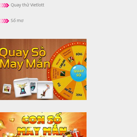
Quay thử Vietlott
Sổ mơ