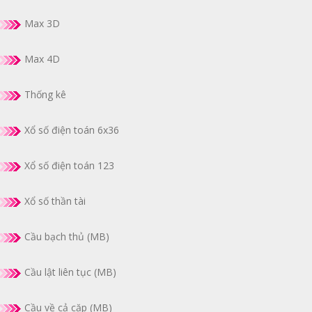
Max 3D
Max 4D
Thống kê
Xổ số điện toán 6x36
Xổ số điện toán 123
Xổ số thần tài
Cầu bạch thủ (MB)
Cầu lật liên tục (MB)
Cầu về cả cặp (MB)