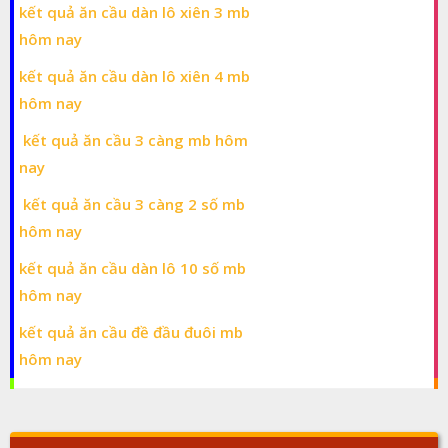
kết quả ăn cầu dàn lô xiên 3 mb
hôm nay
kết quả ăn cầu dàn lô xiên 4 mb
hôm nay
kết quả ăn cầu 3 càng mb hôm
nay
kết quả ăn cầu 3 càng 2 số mb
hôm nay
kết quả ăn cầu dàn lô 10 số mb
hôm nay
kết quả ăn cầu đề đầu đuôi mb
hôm nay