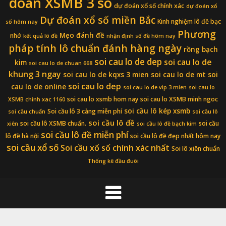
doan XSMB 3 so
dự đoán xổ số chính xác
dự đoán xổ
Dự đoán xổ số miền Bắc
Kinh nghiệm lô đề bạc
số hôm nay
Phương
Mẹo đánh đề
nhớ
kết quả lô đề
nhận định số đề hôm nay
pháp tính lô chuẩn đánh hàng ngày
rồng bạch
soi cau lo de dep
soi cau lo de
kim
soi cau lo de chuan 668
khung 3 ngay
soi cau lo de kqxs 3 mien
soi cau lo de mt
soi
soi cau lo dep
cau lo de online
soi cau lo de vip 3 mien
soi cau lo
soi cau lo xsmb hom nay
soi cau lo XSMB minh ngoc
XSMB chinh xac 1160
soi cầu lô kép xsmb
Soi cầu lô 3 càng miễn phí
soi cầu chuẩn
soi cầu lô
soi cầu lô đề
soi cầu lô XSMB chuẩn.
soi cầu
xiên
soi cầu lô đề bạch kim
soi cầu lô đề miễn phí
lô đề hà nội
soi cầu lô đề đẹp nhất hôm nay
soi cầu xổ số
Soi cầu xổ số chính xác nhất
Soi lô xiên chuẩn
Thống kê đầu đuôi