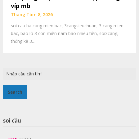
víp mb
Tháng Tám 8, 2026
soi cau ba cang mien bac, 3cangsieuchuan, 3 cang mien
bac, bao lô 3 con miền nam bao nhiêu tiền, soi3cang,
thống kê 3…
Search
soi cầu