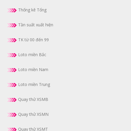
Thống kê Tổng
Tần suất xuất hiện
TK từ 00 đến 99
Loto miền Bắc
Loto miền Nam
Loto miền Trung
Quay thử XSMB
Quay thử XSMN
Quay thử XSMT