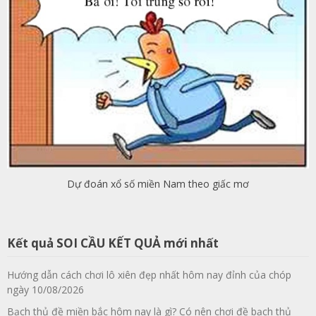
Dự đoán xổ số miền Nam theo giấc mơ
Kết quả SOI CẦU KẾT QUẢ mới nhất
Hướng dẫn cách chơi lô xiên đẹp nhất hôm nay đỉnh của chóp
ngày 10/08/2026
Bạch thủ đề miền bắc hôm nay là gì? Có nên chơi đề bạch thủ