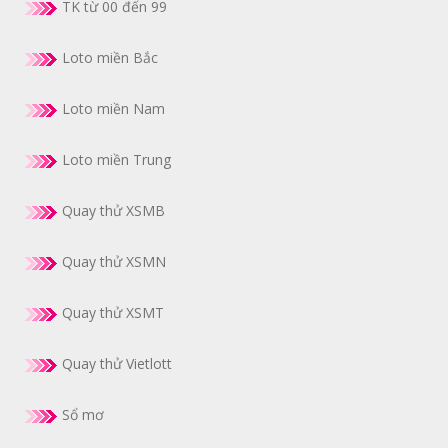
TK từ 00 đến 99
Loto miền Bắc
Loto miền Nam
Loto miền Trung
Quay thử XSMB
Quay thử XSMN
Quay thử XSMT
Quay thử Vietlott
Sổ mơ