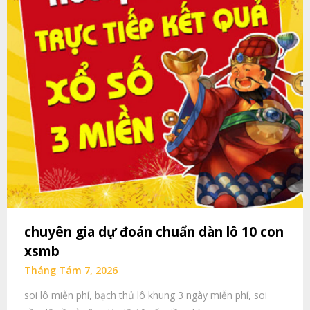
chuyên gia dự đoán chuẩn dàn lô 10 con
xsmb
Tháng Tám 7, 2026
soi lô miễn phí, bạch thủ lô khung 3 ngày miễn phí, soi