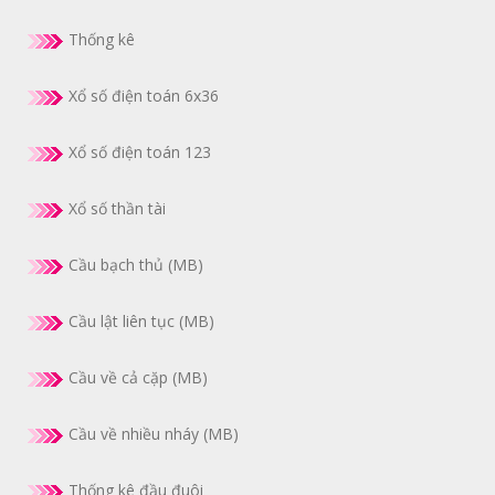
Thống kê
Xổ số điện toán 6x36
Xổ số điện toán 123
Xổ số thần tài
Cầu bạch thủ (MB)
Cầu lật liên tục (MB)
Cầu về cả cặp (MB)
Cầu về nhiều nháy (MB)
Thống kê đầu đuôi