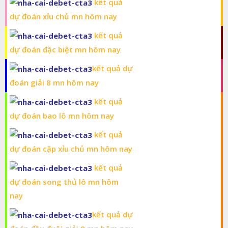
kết quả
dự đoán xỉu chủ mn hôm nay
kết quả
dự đoán đặc biệt mn hôm nay
kết quả dự
đoán giải 8 mn hôm nay
kết quả
dự đoán bao lô mn hôm nay
kết quả
dự đoán cặp xỉu chủ mn hôm nay
kết quả
dự đoán song thủ lô mn hôm
nay
kết quả dự