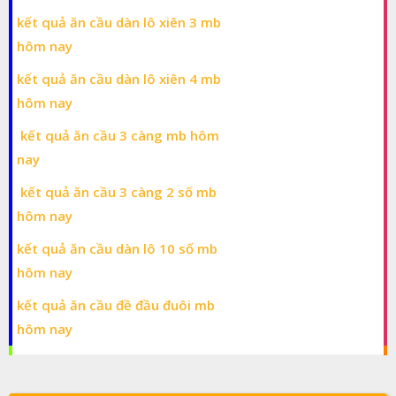
kết quả ăn cầu dàn lô xiên 3 mb
hôm nay
kết quả ăn cầu dàn lô xiên 4 mb
hôm nay
kết quả ăn cầu 3 càng mb hôm
nay
kết quả ăn cầu 3 càng 2 số mb
hôm nay
kết quả ăn cầu dàn lô 10 số mb
hôm nay
kết quả ăn cầu đề đầu đuôi mb
hôm nay