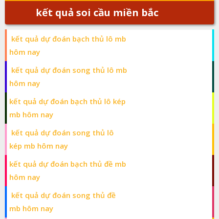
kết quả soi cầu miền bắc
kết quả dự đoán bạch thủ lô mb
hôm nay
kết quả dự đoán song thủ lô mb
hôm nay
kết quả dự đoán bạch thủ lô kép
mb hôm nay
kết quả dự đoán song thủ lô
kép mb hôm nay
kết quả dự đoán bạch thủ đề mb
hôm nay
kết quả dự đoán song thủ đề
mb hôm nay