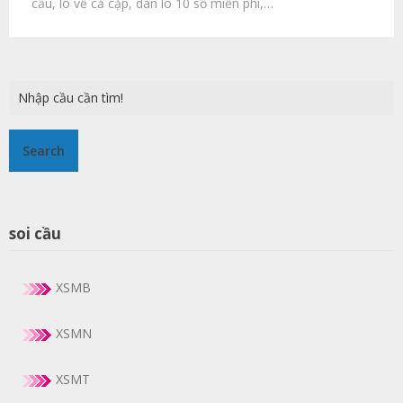
cầu, lô về cả cặp, dàn lô 10 số miền phí,…
Search
soi cầu
XSMB
XSMN
XSMT