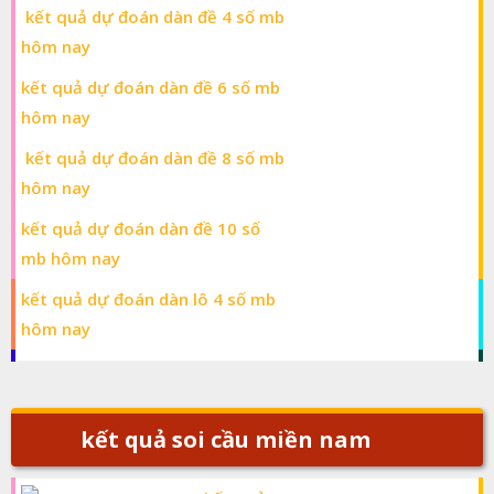
kết quả dự đoán dàn đề 4 số mb
hôm nay
kết quả dự đoán dàn đề 6 số mb
hôm nay
kết quả dự đoán dàn đề 8 số mb
hôm nay
kết quả dự đoán dàn đề 10 số
mb hôm nay
kết quả dự đoán dàn lô 4 số mb
hôm nay
kết quả soi cầu miền nam