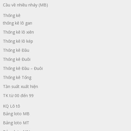
Cầu về nhiều nháy (MB)
Thống kê
thống kê lô gan
Thống kê lô xiên
Thống kê lô kép
Thống kê Đầu
Thống kê Đuôi
Thống kê Đầu – Đuôi
Thống kê Tổng
Tần suất xuất hiện
TK từ 00 đến 99
KQ Lô tô
Bảng loto MB
Bảng loto MT