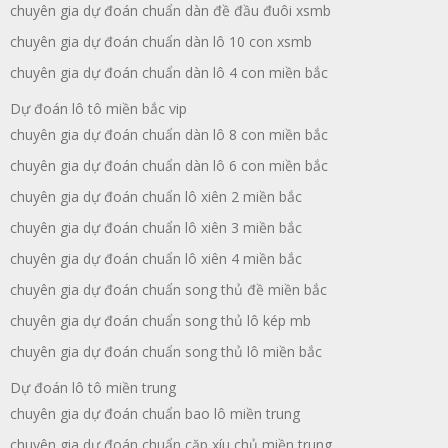
chuyên gia dự đoán chuẩn dàn đề đầu đuôi xsmb
chuyên gia dự đoán chuẩn dàn lô 10 con xsmb
chuyên gia dự đoán chuẩn dàn lô 4 con miền bắc
Dự đoán lô tô miền bắc vip
chuyên gia dự đoán chuẩn dàn lô 8 con miền bắc
chuyên gia dự đoán chuẩn dàn lô 6 con miền bắc
chuyên gia dự đoán chuẩn lô xiên 2 miền bắc
chuyên gia dự đoán chuẩn lô xiên 3 miền bắc
chuyên gia dự đoán chuẩn lô xiên 4 miền bắc
chuyên gia dự đoán chuẩn song thủ đề miền bắc
chuyên gia dự đoán chuẩn song thủ lô kép mb
chuyên gia dự đoán chuẩn song thủ lô miền bắc
Dự đoán lô tô miền trung
chuyên gia dự đoán chuẩn bao lô miền trung
chuyên gia dự đoán chuẩn cặp xíu chủ miền trung