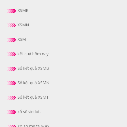
XSMB
XSMN
XSMT
kết quả hôm nay
Sổ kết quả XSMB
Sổ kết quả XSMN
Sổ kết quả XSMT
xổ số vietlott
Xo so mega 6/45