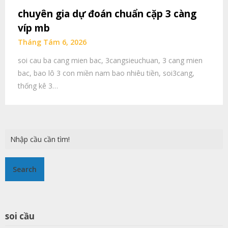
chuyên gia dự đoán chuẩn cặp 3 càng
víp mb
Tháng Tám 6, 2026
soi cau ba cang mien bac, 3cangsieuchuan, 3 cang mien
bac, bao lô 3 con miền nam bao nhiêu tiền, soi3cang,
thống kê 3…
Search
soi cầu