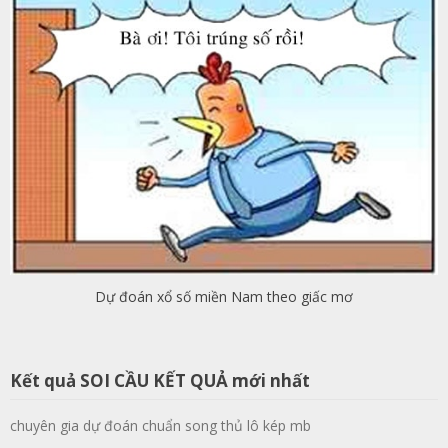
Dự đoán xổ số miền Nam theo giấc mơ
Kết quả SOI CẦU KẾT QUẢ mới nhất
chuyên gia dự đoán chuẩn song thủ lô kép mb