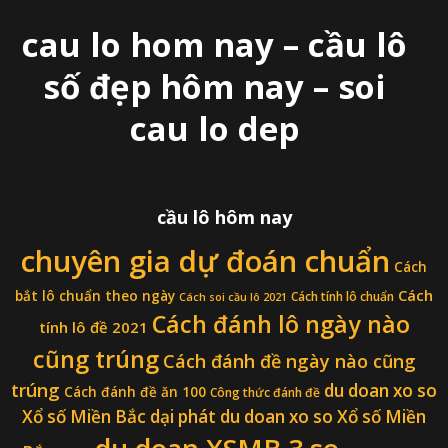
Skip
cau lo hom nay – cầu lô
to
content
số đẹp hôm nay – soi
cau lo dep
cầu lô hôm nay
chuyên gia dự đoán chuẩn
Cách
Cách
bắt lô chuẩn theo ngày
Cách tính lô chuẩn
Cách soi cầu lô 2021
Cách đánh lô ngày nào
tính lô đề 2021
cũng trúng
Cách đánh đề ngày nào cũng
trúng
du doan xo so
Cách đánh đề ăn 100
Công thức đánh đề
Xổ số Miền Bắc dại phát
du doan xo so Xổ số Miền