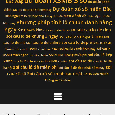
du doan XSMB 3 so
Bắc wap
dự đoán xổ số
Dự đoán xổ số miền Bắc
chính xác
dự đoán xổ số hôm nay
Mẹo đánh đề
Kinh nghiệm lô đề bạc nhớ
kết quả lô đề
nhận định số đề
Phương pháp tính lô chuẩn đánh hàng
hôm nay
ngày
soi cau lo de dep
rồng bạch kim
soi cau lo de chuan 668
soi cau lo de khung 3 ngay
soi cau lo de kqxs 3 mien
soi
soi cau lo dep
cau lo de mt
soi cau lo de online
soi cau lo de vip
soi cau lo xsmb hom nay
soi cau lo
3 mien
soi cau lo XSMB chinh xac 1160
soi cầu lô kép
XSMB minh ngoc
Soi cầu lô 3 càng miễn phí
soi cầu chuẩn
soi cầu lô đề
xsmb
soi cầu lô XSMB chuẩn.
soi cầu lô đề
soi cầu lô xiên
soi cầu lô đề miễn phí
soi
hà nội
soi cầu lô đề đẹp nhất hôm nay
cầu xổ số
Soi cầu xổ số chính xác nhất
Soi lô xiên chuẩn
Thống kê đầu đuôi