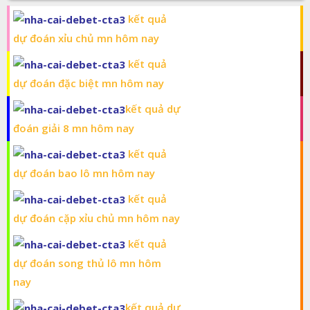
kết quả
dự đoán xỉu chủ mn hôm nay
kết quả
dự đoán đặc biệt mn hôm nay
kết quả dự
đoán giải 8 mn hôm nay
kết quả
dự đoán bao lô mn hôm nay
kết quả
dự đoán cặp xỉu chủ mn hôm nay
kết quả
dự đoán song thủ lô mn hôm
nay
kết quả dự