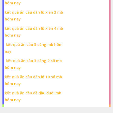
hôm nay
kết quả ăn cầu dàn lô xiên 3 mb
hôm nay
kết quả ăn cầu dàn lô xiên 4 mb
hôm nay
kết quả ăn cầu 3 càng mb hôm
nay
kết quả ăn cầu 3 càng 2 số mb
hôm nay
kết quả ăn cầu dàn lô 10 số mb
hôm nay
kết quả ăn cầu đề đầu đuôi mb
hôm nay