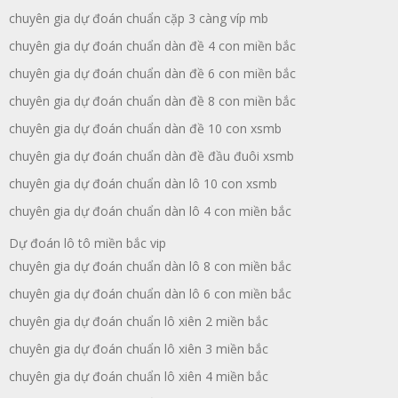
chuyên gia dự đoán chuẩn cặp 3 càng víp mb
chuyên gia dự đoán chuẩn dàn đề 4 con miền bắc
chuyên gia dự đoán chuẩn dàn đề 6 con miền bắc
chuyên gia dự đoán chuẩn dàn đề 8 con miền bắc
chuyên gia dự đoán chuẩn dàn đề 10 con xsmb
chuyên gia dự đoán chuẩn dàn đề đầu đuôi xsmb
chuyên gia dự đoán chuẩn dàn lô 10 con xsmb
chuyên gia dự đoán chuẩn dàn lô 4 con miền bắc
Dự đoán lô tô miền bắc vip
chuyên gia dự đoán chuẩn dàn lô 8 con miền bắc
chuyên gia dự đoán chuẩn dàn lô 6 con miền bắc
chuyên gia dự đoán chuẩn lô xiên 2 miền bắc
chuyên gia dự đoán chuẩn lô xiên 3 miền bắc
chuyên gia dự đoán chuẩn lô xiên 4 miền bắc