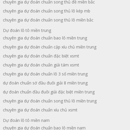
chuyên gia dự đoán chuẩn song thủ đề miền bắc
chuyên gia dự đoán chuẩn song thủ lô kép mb
chuyên gia dự đoán chuẩn song thủ lô miền bắc
Dự đoán lô tô miền trung
chuyên gia dự đoán chuẩn bao lô miền trung
chuyên gia dự đoán chuẩn cặp xíu chủ miền trung
chuyên gia dự đoán chuẩn đặc biệt xsmt
chuyên gia dự đoán chuẩn giải tám xsmt
chuyên gia dự đoán chuẩn lô 3 số miền trung
dự đoán chuẩn sớ đầu đuôi giải 8 miền trung
dự đoán chuẩn đầu đuôi giải đặc biệt miền trung
chuyên gia dự đoán chuẩn song thủ lô miền trung
chuyên gia dự đoán chuẩn xíu chủ xsmt
Dự đoán lô tô miền nam
chuyên gia dự đoán chuẩn bao lô miền nam