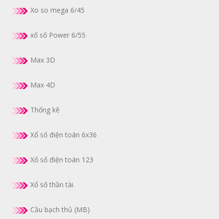
Xo so mega 6/45
xổ số Power 6/55
Max 3D
Max 4D
Thống kê
Xổ số điện toán 6x36
Xổ số điện toán 123
Xổ số thần tài
Cầu bạch thủ (MB)