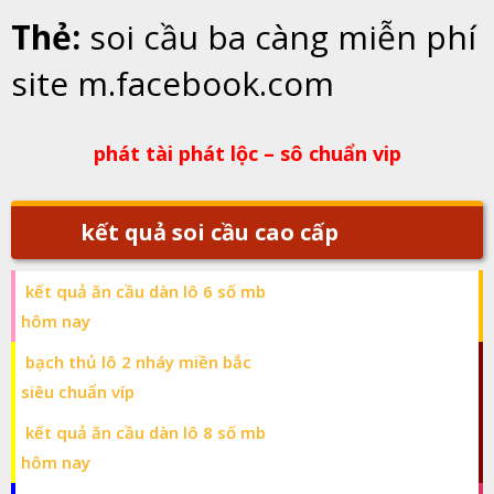
Thẻ:
soi cầu ba càng miễn phí
site m.facebook.com
phát tài phát lộc – sô chuẩn vip
kết quả soi cầu cao cấp
kết quả ăn cầu dàn lô 6 số mb
hôm nay
bạch thủ lô 2 nháy miền bắc
siêu chuẩn víp
kết quả ăn cầu dàn lô 8 số mb
hôm nay