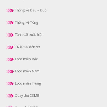
Thống kê Đầu – Đuôi
Thống kê Tổng
Tần suất xuất hiện
TK từ 00 đến 99
Loto miền Bắc
Loto miền Nam
Loto miền Trung
Quay thử XSMB