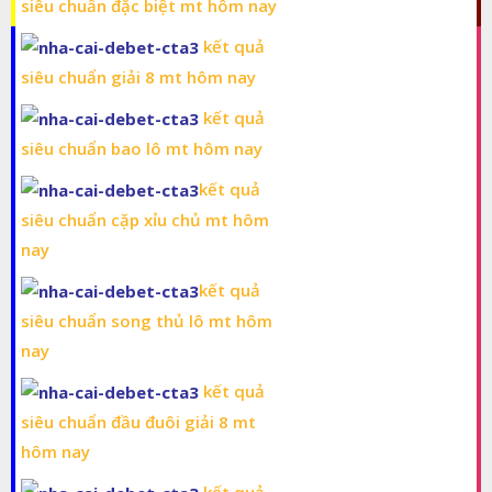
siêu chuẩn đặc biệt mt hôm nay
kết quả
siêu chuẩn giải 8 mt hôm nay
kết quả
siêu chuẩn bao lô mt hôm nay
kết quả
siêu chuẩn cặp xỉu chủ mt hôm
nay
kết quả
siêu chuẩn song thủ lô mt hôm
nay
kết quả
siêu chuẩn đầu đuôi giải 8 mt
hôm nay
kết quả