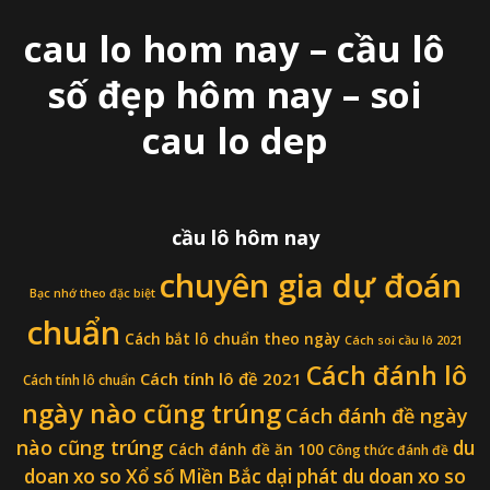
Skip
cau lo hom nay – cầu lô
to
content
số đẹp hôm nay – soi
cau lo dep
cầu lô hôm nay
chuyên gia dự đoán
Bạc nhớ theo đặc biệt
chuẩn
Cách bắt lô chuẩn theo ngày
Cách soi cầu lô 2021
Cách đánh lô
Cách tính lô đề 2021
Cách tính lô chuẩn
ngày nào cũng trúng
Cách đánh đề ngày
nào cũng trúng
du
Cách đánh đề ăn 100
Công thức đánh đề
doan xo so Xổ số Miền Bắc dại phát
du doan xo so