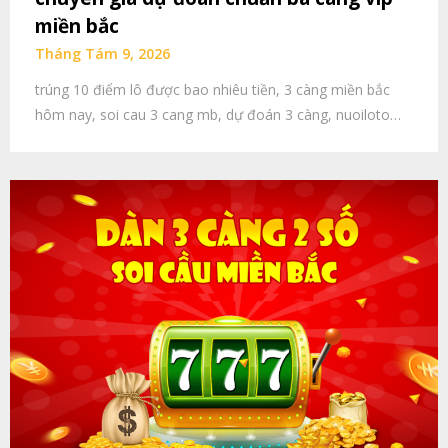
miền bắc
Tháng Tám 9, 2026
trúng 10 điểm lô được bao nhiêu tiền, 3 càng miền bắc
hôm nay, soi cau 3 cang mb, dự đoán 3 càng, nuoiloto…