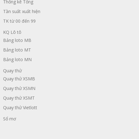
Thống kê Tổng
Tần suất xuất hiện
TK từ 00 đến 99
KQ Lô tô
Bảng loto MB
Bảng loto MT
Bảng loto MN
Quay thử
Quay thử XSMB
Quay thử XSMN
Quay thử XSMT
Quay thử Vietlott
Sổ mơ