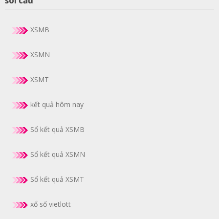
soi cầu
XSMB
XSMN
XSMT
kết quả hôm nay
Sổ kết quả XSMB
Sổ kết quả XSMN
Sổ kết quả XSMT
xổ số vietlott