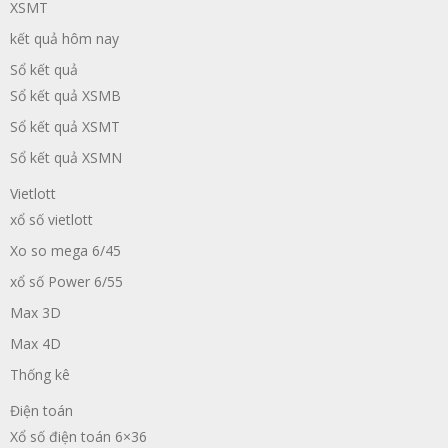
XSMT
kết quả hôm nay
Sổ kết quả
Sổ kết quả XSMB
Sổ kết quả XSMT
Sổ kết quả XSMN
Vietlott
xổ số vietlott
Xo so mega 6/45
xổ số Power 6/55
Max 3D
Max 4D
Thống kê
Điện toán
Xổ số điện toán 6×36