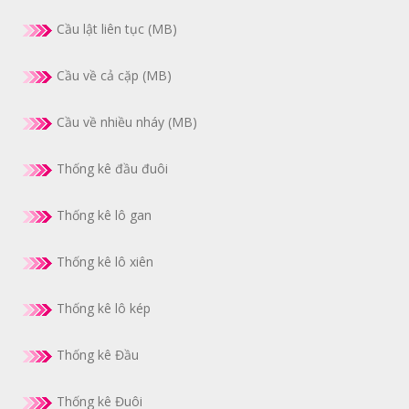
Cầu lật liên tục (MB)
Cầu về cả cặp (MB)
Cầu về nhiều nháy (MB)
Thống kê đầu đuôi
Thống kê lô gan
Thống kê lô xiên
Thống kê lô kép
Thống kê Đầu
Thống kê Đuôi