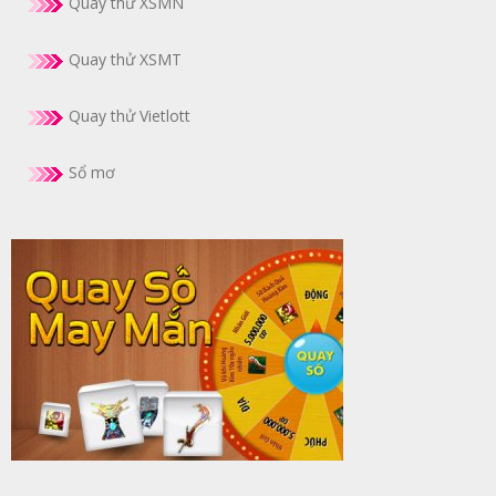
Quay thử XSMN
Quay thử XSMT
Quay thử Vietlott
Sổ mơ