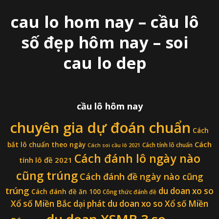
Skip
cau lo hom nay – cầu lô
to
content
số đẹp hôm nay – soi
cau lo dep
cầu lô hôm nay
chuyên gia dự đoán chuẩn
Cách
Cách
bắt lô chuẩn theo ngày
Cách tính lô chuẩn
Cách soi cầu lô 2021
Cách đánh lô ngày nào
tính lô đề 2021
cũng trúng
Cách đánh đề ngày nào cũng
trúng
du doan xo so
Cách đánh đề ăn 100
Công thức đánh đề
Xổ số Miền Bắc dại phát
du doan xo so Xổ số Miền