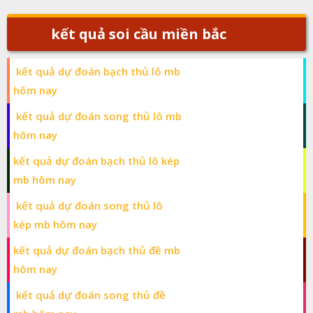
kết quả soi cầu miền bắc
kết quả dự đoán bạch thủ lô mb
hôm nay
kết quả dự đoán song thủ lô mb
hôm nay
kết quả dự đoán bạch thủ lô kép
mb hôm nay
kết quả dự đoán song thủ lô
kép mb hôm nay
kết quả dự đoán bạch thủ đề mb
hôm nay
kết quả dự đoán song thủ đề