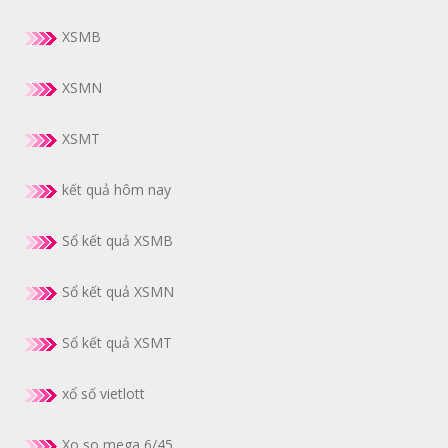
XSMB
XSMN
XSMT
kết quả hôm nay
Sổ kết quả XSMB
Sổ kết quả XSMN
Sổ kết quả XSMT
xổ số vietlott
Xo so mega 6/45