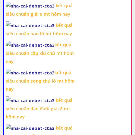
kết quả
siêu chuẩn giải 8 mt hôm nay
kết quả
siêu chuẩn bao lô mt hôm nay
kết quả
siêu chuẩn cặp xỉu chủ mt hôm
nay
kết quả
siêu chuẩn song thủ lô mt hôm
nay
kết quả
siêu chuẩn đầu đuôi giải 8 mt
hôm nay
kết quả