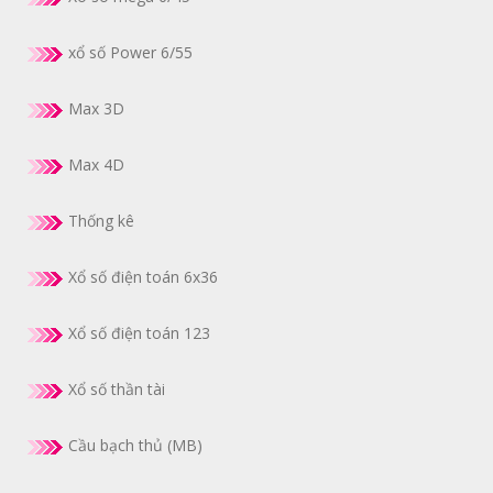
xổ số Power 6/55
Max 3D
Max 4D
Thống kê
Xổ số điện toán 6x36
Xổ số điện toán 123
Xổ số thần tài
Cầu bạch thủ (MB)