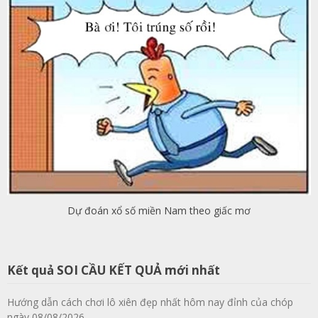
Dự đoán xổ số miền Nam theo giấc mơ
Kết quả SOI CẦU KẾT QUẢ mới nhất
Hướng dẫn cách chơi lô xiên đẹp nhất hôm nay đỉnh của chóp
ngày 08/08/2026