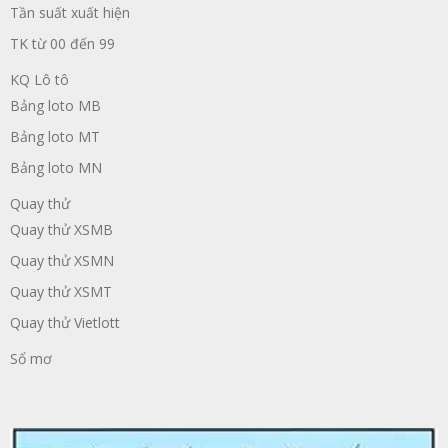
Tần suất xuất hiện
TK từ 00 đến 99
KQ Lô tô
Bảng loto MB
Bảng loto MT
Bảng loto MN
Quay thử
Quay thử XSMB
Quay thử XSMN
Quay thử XSMT
Quay thử Vietlott
Sổ mơ