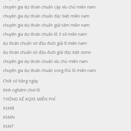
chuyên gia dự đoán chuẩn cặp xíu chủ miền nam
chuyên gia dự đoán chuẩn đặc biệt miền nam
chuyên gia dự đoán chuẩn giải tám miền nam
chuyên gia dự đoán chuẩn lô 3 số miền nam
dự đoán chuẩn sớ đầu đuôi giải 8 miền nam
dự đoán chuẩn sớ đầu đuôi giải đặc biệt xsmn
chuyên gia dự đoán chuẩn xíu chủ miền nam
chuyên gia dự đoán chuẩn song thủ lô miền nam
Chốt số hằng ngày
Kinh nghiệm chơi lô
THỐNG KÊ KQXS MIỄN PHÍ
XSMB
XSMN
XSMT