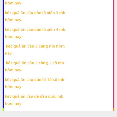
hôm nay
kết quả ăn cầu dàn lô xiên 3 mb
hôm nay
kết quả ăn cầu dàn lô xiên 4 mb
hôm nay
kết quả ăn cầu 3 càng mb hôm
nay
kết quả ăn cầu 3 càng 2 số mb
hôm nay
kết quả ăn cầu dàn lô 10 số mb
hôm nay
kết quả ăn cầu đề đầu đuôi mb
hôm nay