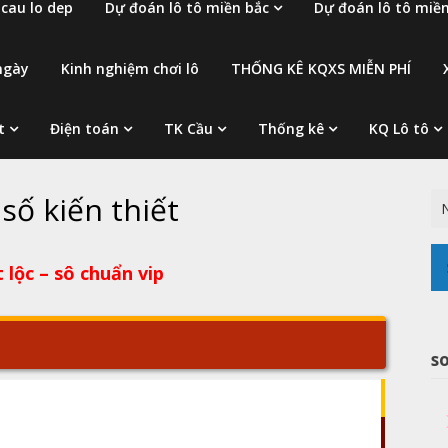
 cau lo dep
Dự đoán lô tô miền bắc
Dự đoán lô tô miền
ngày
Kinh nghiệm chơi lô
THỐNG KÊ KQXS MIỄN PHÍ
t
Điện toán
TK Cầu
Thống kê
KQ Lô tô
số kiến thiết
 lộc – sô chuẩn vip
so