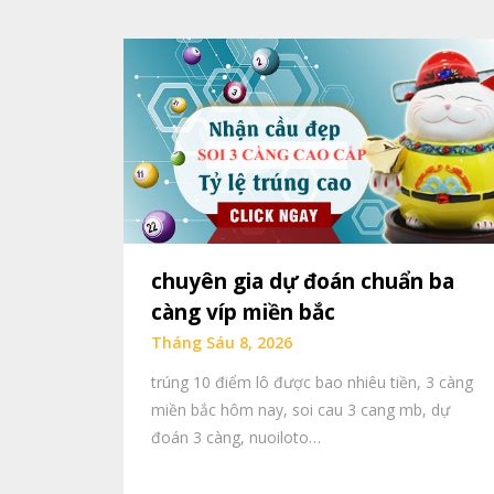
chuyên gia dự đoán chuẩn ba
càng víp miền bắc
Tháng Sáu 8, 2026
trúng 10 điểm lô được bao nhiêu tiền, 3 càng
miền bắc hôm nay, soi cau 3 cang mb, dự
đoán 3 càng, nuoiloto…