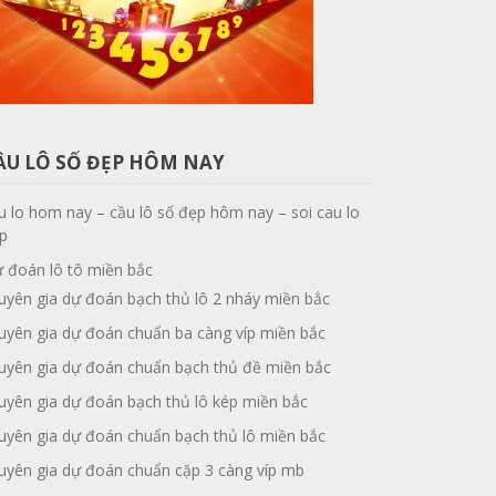
ẦU LÔ SỐ ĐẸP HÔM NAY
u lo hom nay – cầu lô số đẹp hôm nay – soi cau lo
p
 đoán lô tô miền bắc
uyên gia dự đoán bạch thủ lô 2 nháy miền bắc
uyên gia dự đoán chuẩn ba càng víp miền bắc
uyên gia dự đoán chuẩn bạch thủ đề miền bắc
uyên gia dự đoán bạch thủ lô kép miền bắc
uyên gia dự đoán chuẩn bạch thủ lô miền bắc
uyên gia dự đoán chuẩn cặp 3 càng víp mb