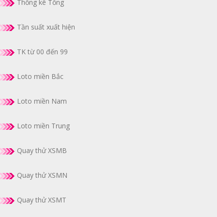
Thống kê Tổng
Tần suất xuất hiện
TK từ 00 đến 99
Loto miền Bắc
Loto miền Nam
Loto miền Trung
Quay thử XSMB
Quay thử XSMN
Quay thử XSMT