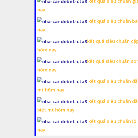
kết quả siêu chuẩn gi
nay
kết quả siêu chuẩn b
nay
kết quả siêu chuẩn cặ
hôm nay
kết quả siêu chuẩn so
hôm nay
kết quả siêu chuẩn đầ
mt hôm nay
kết quả siêu chuẩn đầ
biệt mt hôm nay
kết quả siêu chuẩn lô
nay