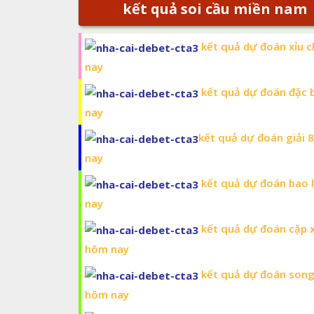
kết quả soi cầu miền nam
kết quả dự đoán xỉu 
nay
kết quả dự đoán đặc 
nay
kết quả dự đoán giải
nay
kết quả dự đoán bao
nay
kết quả dự đoán cặp 
hôm nay
kết quả dự đoán song
hôm nay