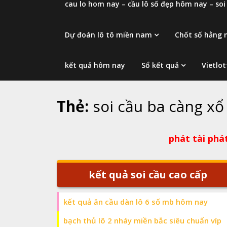
cau lo hom nay – cầu lô số đẹp hôm nay – soi
Dự đoán lô tô miền nam
Chốt số hằng 
kết quả hôm nay
Sổ kết quả
Vietlot
Thẻ:
soi cầu ba càng xổ 
phát tài phát
kết quả soi cầu cao cấp
kết quả ăn cầu dàn lô 6 số mb hôm nay
bạch thủ lô 2 nháy miền bắc siêu chuẩn víp