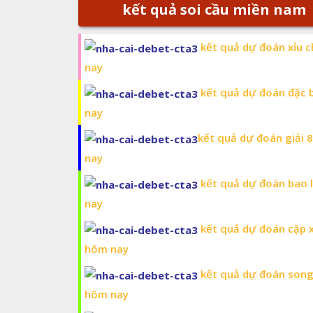
kết quả soi cầu miền nam
kết quả dự đoán xỉu 
nay
kết quả dự đoán đặc 
nay
kết quả dự đoán giải
nay
kết quả dự đoán bao
nay
kết quả dự đoán cặp 
hôm nay
kết quả dự đoán song
hôm nay