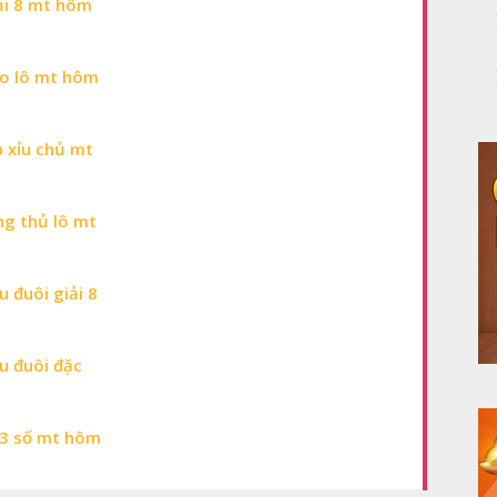
ải 8 mt hôm
ao lô mt hôm
p xỉu chủ mt
ng thủ lô mt
u đuôi giải 8
u đuôi đặc
 3 số mt hôm