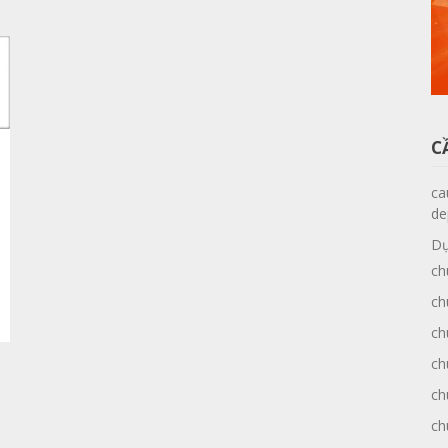
C
ca
de
Dự
ch
ch
ch
ch
ch
ch