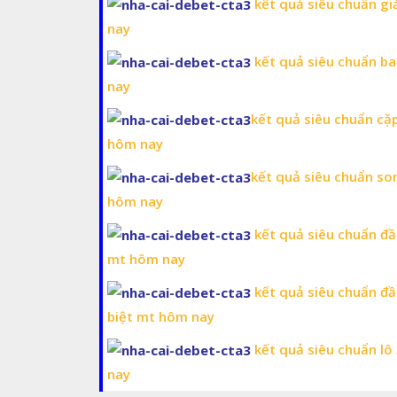
kết quả siêu chuẩn gi
nay
kết quả siêu chuẩn b
nay
kết quả siêu chuẩn cặ
hôm nay
kết quả siêu chuẩn so
hôm nay
kết quả siêu chuẩn đầ
mt hôm nay
kết quả siêu chuẩn đầ
biệt mt hôm nay
kết quả siêu chuẩn lô
nay