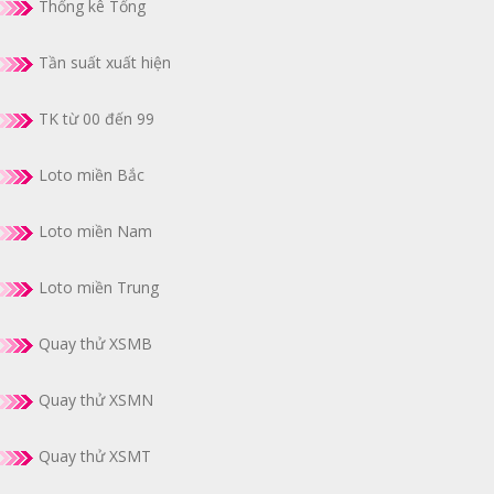
Thống kê Tổng
Tần suất xuất hiện
TK từ 00 đến 99
Loto miền Bắc
Loto miền Nam
Loto miền Trung
Quay thử XSMB
Quay thử XSMN
Quay thử XSMT