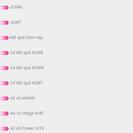
XSMN
XSMT
kết quả hôm nay
Sổ kết quả XSMB
Sổ kết quả XSMN
Sổ kết quả XSMT
xổ số vietlott
Xo so mega 6/45
xổ số Power 6/55