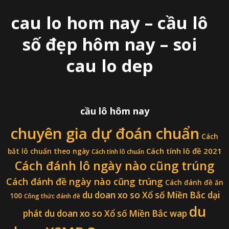
Skip
cau lo hom nay – cầu lô
to
content
số đẹp hôm nay – soi
cau lo dep
cầu lô hôm nay
chuyên gia dự đoán chuẩn
Cách
Cách tính lô đề 2021
bắt lô chuẩn theo ngày
Cách tính lô chuẩn
Cách đánh lô ngày nào cũng trúng
Cách đánh đề ngày nào cũng trúng
Cách đánh đề ăn
du doan xo so Xổ số Miền Bắc dại
100
Công thức đánh đề
du
phát
du doan xo so Xổ số Miền Bắc wap