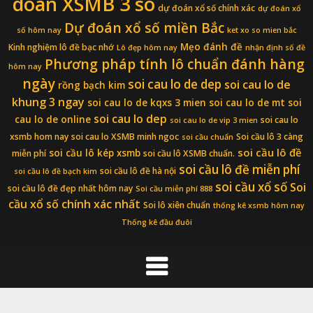
doan XSMB 3 so
dự đoán xổ số chính xác
dự đoán xổ
Dự đoán xổ số miền Bắc
số hôm nay
ket xo so mien bắc
Mẹo đánh đề
Kinh nghiệm lô đề bạc nhớ
Lô đẹp hôm nay
nhận định số đề
Phương pháp tính lô chuẩn đánh hàng
hôm nay
ngày
soi cau lo de dep
soi cau lo de
rồng bạch kim
khung 3 ngay
soi cau lo de kqxs 3 mien
soi cau lo de mt
soi
soi cau lo dep
cau lo de online
soi cau lo
soi cau lo de vip 3 mien
xsmb hom nay
soi cau lo XSMB minh ngoc
Soi cầu lô 3 càng
soi cầu chuẩn
soi cầu lô đề
soi cầu lô kép xsmb
miễn phí
soi cầu lô XSMB chuẩn.
soi cầu lô đề miễn phí
soi cầu lô đề hà nội
soi cầu lô đề bạch kim
soi cầu xổ số
Soi
soi cầu lô đề đẹp nhất hôm nay
Soi cầu miễn phí 888
cầu xổ số chính xác nhất
Soi lô xiên chuẩn
thống kê xsmb hôm nay
Thống kê đầu đuôi