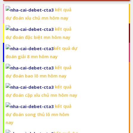
kết quả
dự đoán xỉu chủ mn hôm nay
kết quả
dự đoán đặc biệt mn hôm nay
kết quả dự
đoán giải 8 mn hôm nay
kết quả
dự đoán bao lô mn hôm nay
kết quả
dự đoán cặp xỉu chủ mn hôm nay
kết quả
dự đoán song thủ lô mn hôm
nay