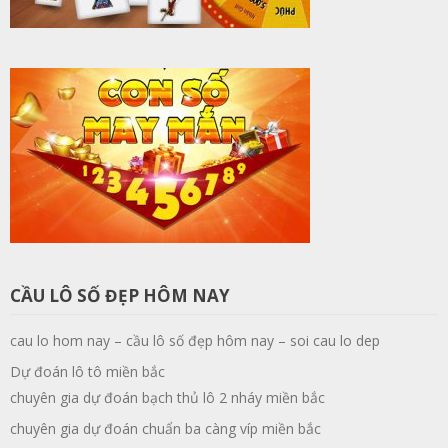
CẦU LÔ SỐ ĐẸP HÔM NAY
cau lo hom nay – cầu lô số đẹp hôm nay – soi cau lo dep
Dự đoán lô tô miền bắc
chuyên gia dự đoán bạch thủ lô 2 nháy miền bắc
chuyên gia dự đoán chuẩn ba càng víp miền bắc