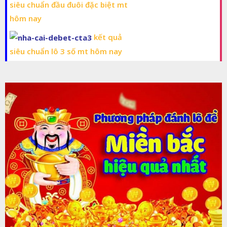
siêu chuẩn đầu đuôi đặc biệt mt
hôm nay
kết quả
siêu chuẩn lô 3 số mt hôm nay