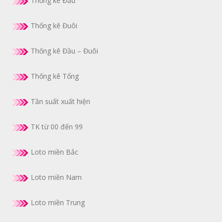
Thống kê Đầu
Thống kê Đuôi
Thống kê Đầu – Đuôi
Thống kê Tổng
Tần suất xuất hiện
TK từ 00 đến 99
Loto miền Bắc
Loto miền Nam
Loto miền Trung