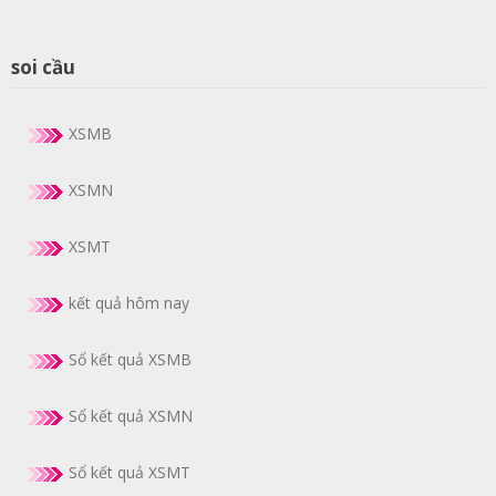
soi cầu
XSMB
XSMN
XSMT
kết quả hôm nay
Sổ kết quả XSMB
Sổ kết quả XSMN
Sổ kết quả XSMT