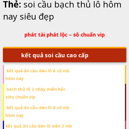
Thẻ:
soi cầu bạch thủ lô hôm
nay siêu đẹp
phát tài phát lộc – sô chuẩn vip
kết quả soi cầu cao cấp
kết quả ăn cầu dàn lô 6 số mb
hôm nay
bạch thủ lô 2 nháy miền bắc
siêu chuẩn víp
kết quả ăn cầu dàn lô 8 số mb
hôm nay
kết quả ăn cầu dàn lô xiên 2 mb