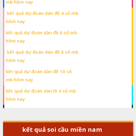
mb hôm nay
kết quả dự đoán dàn đề 4 số mb
hôm nay
kết quả dự đoán dàn đề 6 số mb
hôm nay
kết quả dự đoán dàn đề 8 số mb
hôm nay
kết quả dự đoán dàn đề 10 số
mb hôm nay
kết quả dự đoán dàn lô 4 số mb
hôm nay
kết quả soi cầu miền nam