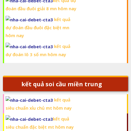
kết quả dự
đoán đầu đuôi giải 8 mn hôm nay
kết quả
dự đoán đầu đuôi đặc biệt mn
hôm nay
kết quả
dự đoán lô 3 số mn hôm nay
kết quả soi cầu miền trung
kết quả
siêu chuẩn xỉu chủ mt hôm nay
kết quả
siêu chuẩn đặc biệt mt hôm nay