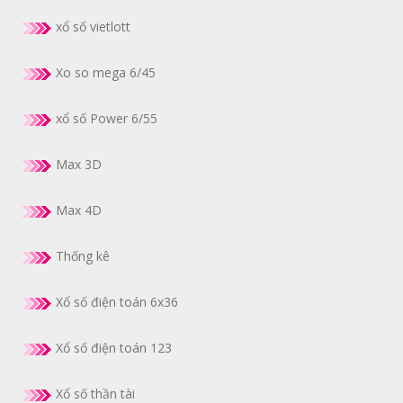
xổ số vietlott
Xo so mega 6/45
xổ số Power 6/55
Max 3D
Max 4D
Thống kê
Xổ số điện toán 6x36
Xổ số điện toán 123
Xổ số thần tài