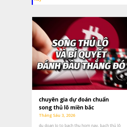
chuyên gia dự đoán chuẩn
song thủ lô miền bắc
Tháng Sáu 3, 2026
du doan lo to bach thu hom nay, bạch thủ lô