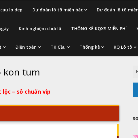
 cau lo dep
Dự đoán lô tô miền bắc
Dự đoán lô tô miền
ngày
Kinh nghiệm chơi lô
THỐNG KÊ KQXS MIỄN PHÍ
t
Điện toán
TK Cầu
Thống kê
KQ Lô tô
ô kon tum
 lộc – sô chuẩn vip
so