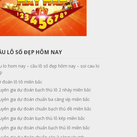
ẦU LÔ SỐ ĐẸP HÔM NAY
u lo hom nay – cầu lô số đẹp hôm nay – soi cau lo
p
 đoán lô tô miền bắc
uyên gia dự đoán bạch thủ lô 2 nháy miền bắc
uyên gia dự đoán chuẩn ba càng víp miền bắc
uyên gia dự đoán chuẩn bạch thủ đề miền bắc
uyên gia dự đoán bạch thủ lô kép miền bắc
uyên gia dự đoán chuẩn bạch thủ lô miền bắc