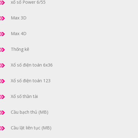
xổ số Power 6/55
Max 3D
Max 4D
Thống kê
Xổ số điện toán 6x36
Xổ số điện toán 123
Xổ số thần tài
Cầu bạch thủ (MB)
Cầu lật liên tục (MB)