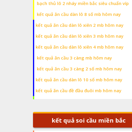
bạch thủ lô 2 nháy miền bắc siêu chuẩn víp
kết quả ăn cầu dàn lô 8 số mb hôm nay
kết quả ăn cầu dàn lô xiên 2 mb hôm nay
kết quả ăn cầu dàn lô xiên 3 mb hôm nay
kết quả ăn cầu dàn lô xiên 4 mb hôm nay
kết quả ăn cầu 3 càng mb hôm nay
kết quả ăn cầu 3 càng 2 số mb hôm nay
kết quả ăn cầu dàn lô 10 số mb hôm nay
kết quả ăn cầu đề đầu đuôi mb hôm nay
kết quả soi cầu miền bắc