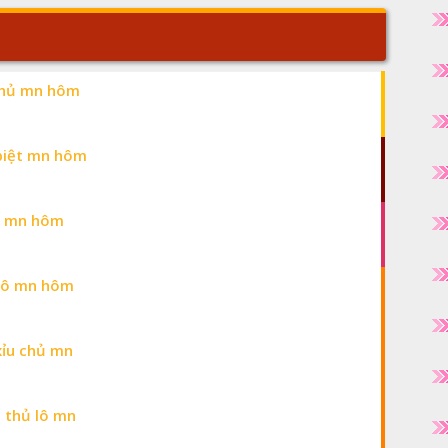
chủ mn hôm
biệt mn hôm
 8 mn hôm
 lô mn hôm
xỉu chủ mn
 thủ lô mn