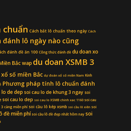
n chuẩn
Cách bắt lô chuẩn theo ngày
Cách
 đánh lô ngày nào cũng
du doan xo
ách đánh đề ăn 100
Công thức đánh đề
du doan XSMB 3
 Miền Bắc wap
 xổ số miền Bắc
Kinh
dự đoán xổ số miền Nam
Phương pháp tính lô chuẩn đánh
ề
 lo de dep
soi cau lo de khung 3 ngay
soi
soi cau lo dep
e
soi cau
soi cau lo XSMB chinh xac 1160
soi cầu lô kép xsmb
ô 3 càng miễn phí
soi
soi cầu lô xiên
lô đề miễn phí
soi
soi cầu lô đề đẹp nhất hôm nay
n