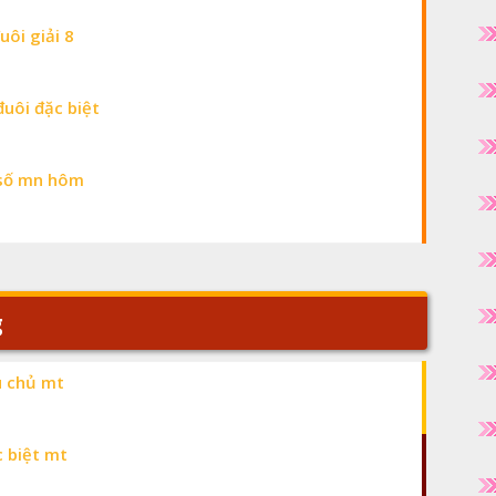
ôi giải 8
uôi đặc biệt
 số mn hôm
g
u chủ mt
c biệt mt