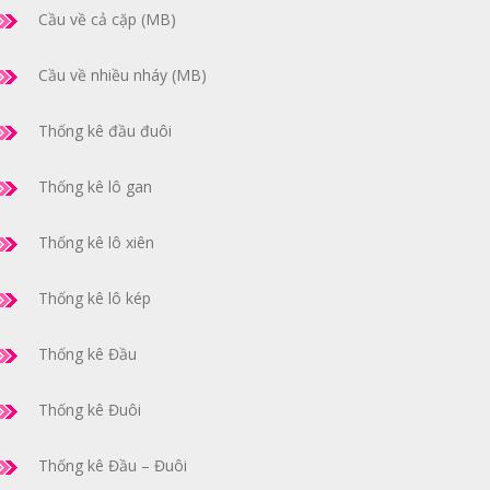
Cầu về cả cặp (MB)
Cầu về nhiều nháy (MB)
Thống kê đầu đuôi
Thống kê lô gan
Thống kê lô xiên
Thống kê lô kép
Thống kê Đầu
Thống kê Đuôi
Thống kê Đầu – Đuôi