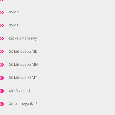
XSMN
XSMT
kết quả hôm nay
Sổ kết quả XSMB
Sổ kết quả XSMN
Sổ kết quả XSMT
xổ số vietlott
Xo so mega 6/45