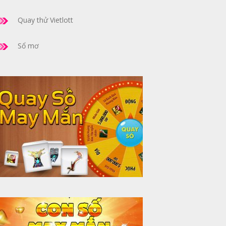
Quay thử Vietlott
Sổ mơ