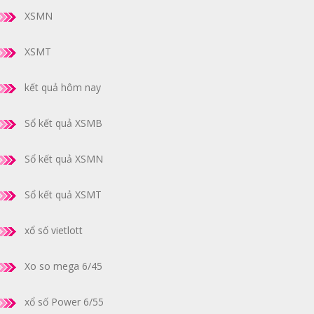
XSMN
XSMT
kết quả hôm nay
Sổ kết quả XSMB
Sổ kết quả XSMN
Sổ kết quả XSMT
xổ số vietlott
Xo so mega 6/45
xổ số Power 6/55