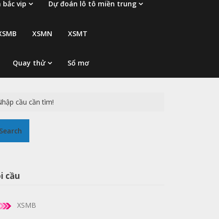
 bắc vip
Dự đoán lô tô miền trung
XSMB
XSMN
XSMT
Quay thử
Sổ mơ
Search
i cầu
XSMB