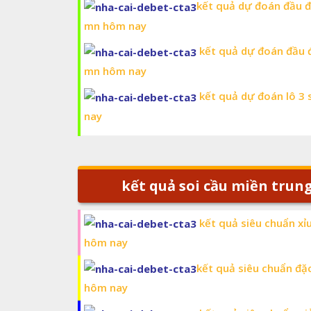
kết quả dự đoán đầu đu
mn hôm nay
kết quả dự đoán đầu đ
mn hôm nay
kết quả dự đoán lô 3
nay
kết quả soi cầu miền trun
kết quả siêu chuẩn xỉ
hôm nay
kết quả siêu chuẩn đặ
hôm nay