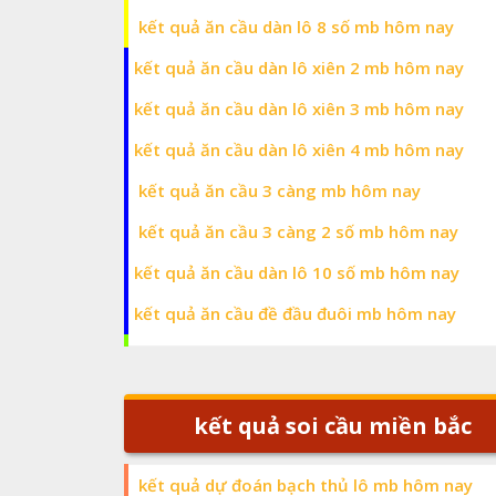
kết quả ăn cầu dàn lô 8 số mb hôm nay
kết quả ăn cầu dàn lô xiên 2 mb hôm nay
kết quả ăn cầu dàn lô xiên 3 mb hôm nay
kết quả ăn cầu dàn lô xiên 4 mb hôm nay
kết quả ăn cầu 3 càng mb hôm nay
kết quả ăn cầu 3 càng 2 số mb hôm nay
kết quả ăn cầu dàn lô 10 số mb hôm nay
kết quả ăn cầu đề đầu đuôi mb hôm nay
kết quả soi cầu miền bắc
kết quả dự đoán bạch thủ lô mb hôm nay