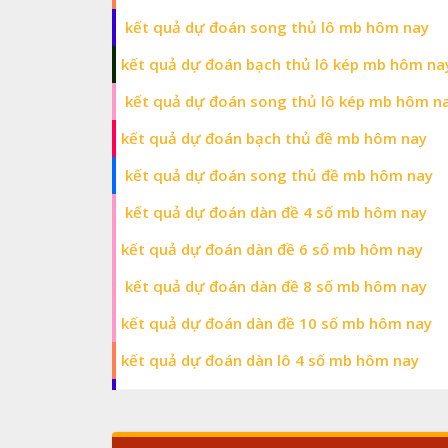
kết quả dự đoán song thủ lô mb hôm nay
kết quả dự đoán bạch thủ lô kép mb hôm na
kết quả dự đoán song thủ lô kép mb hôm n
kết quả dự đoán bạch thủ đề mb hôm nay
kết quả dự đoán song thủ đề mb hôm nay
kết quả dự đoán dàn đề 4 số mb hôm nay
kết quả dự đoán dàn đề 6 số mb hôm nay
kết quả dự đoán dàn đề 8 số mb hôm nay
kết quả dự đoán dàn đề 10 số mb hôm nay
kết quả dự đoán dàn lô 4 số mb hôm nay