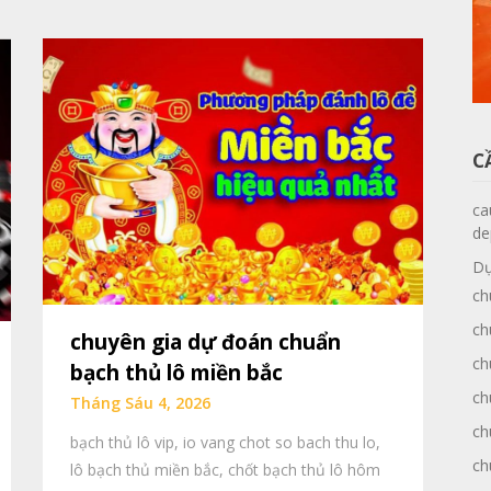
C
ca
de
Dự
ch
ch
chuyên gia dự đoán chuẩn
ch
bạch thủ lô miền bắc
ch
Tháng Sáu 4, 2026
ch
bạch thủ lô vip, io vang chot so bach thu lo,
ch
lô bạch thủ miền bắc, chốt bạch thủ lô hôm