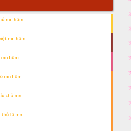
chủ mn hôm
biệt mn hôm
 8 mn hôm
 lô mn hôm
xỉu chủ mn
 thủ lô mn