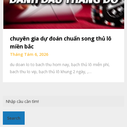
chuyên gia dự đoán chuẩn song thủ lô
miền bắc
Tháng Tám 6, 2026
du doan lo to bach thu hom nay, bạch thủ lô miễn phí,
bach thu lo vip, bạch thủ lô khung 2 ngày, ,…
Search