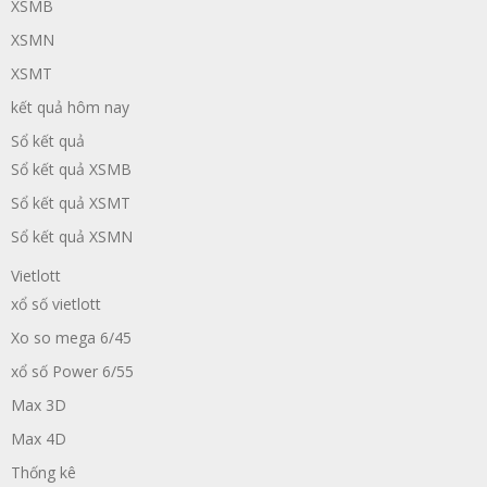
XSMB
XSMN
XSMT
kết quả hôm nay
Sổ kết quả
Sổ kết quả XSMB
Sổ kết quả XSMT
Sổ kết quả XSMN
Vietlott
xổ số vietlott
Xo so mega 6/45
xổ số Power 6/55
Max 3D
Max 4D
Thống kê