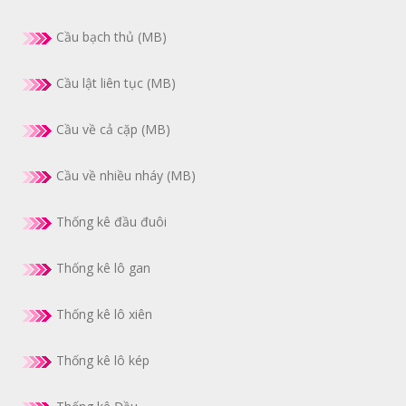
Cầu bạch thủ (MB)
Cầu lật liên tục (MB)
Cầu về cả cặp (MB)
Cầu về nhiều nháy (MB)
Thống kê đầu đuôi
Thống kê lô gan
Thống kê lô xiên
Thống kê lô kép