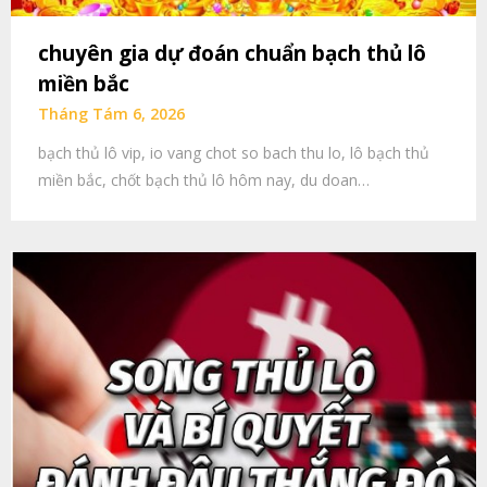
chuyên gia dự đoán chuẩn bạch thủ lô
miền bắc
Tháng Tám 6, 2026
bạch thủ lô vip, io vang chot so bach thu lo, lô bạch thủ
miền bắc, chốt bạch thủ lô hôm nay, du doan…