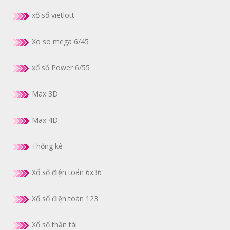
xổ số vietlott
Xo so mega 6/45
xổ số Power 6/55
Max 3D
Max 4D
Thống kê
Xổ số điện toán 6x36
Xổ số điện toán 123
Xổ số thần tài