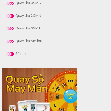
Quay thử XSMB
Quay thử XSMN
Quay thử XSMT
Quay thử Vietlott
Sổ mơ