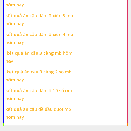
hôm nay
kết quả ăn cầu dàn lô xiên 3 mb
hôm nay
kết quả ăn cầu dàn lô xiên 4 mb
hôm nay
kết quả ăn cầu 3 càng mb hôm
nay
kết quả ăn cầu 3 càng 2 số mb
hôm nay
kết quả ăn cầu dàn lô 10 số mb
hôm nay
kết quả ăn cầu đề đầu đuôi mb
hôm nay