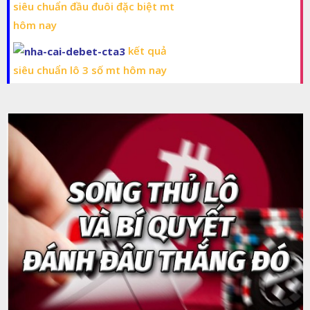
siêu chuẩn đầu đuôi đặc biệt mt
hôm nay
kết quả
siêu chuẩn lô 3 số mt hôm nay