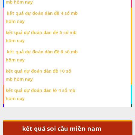
mb hôm nay
kết quả dự đoán dàn đề 4 số mb
hôm nay
kết quả dự đoán dàn đề 6 số mb
hôm nay
kết quả dự đoán dàn đề 8 số mb
hôm nay
kết quả dự đoán dàn đề 10 số
mb hôm nay
kết quả dự đoán dàn lô 4 số mb
hôm nay
kết quả soi cầu miền nam