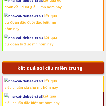
kết quả dự
đoán đầu đuôi giải 8 mn hôm nay
kết quả
dự đoán đầu đuôi đặc biệt mn
hôm nay
kết quả
dự đoán lô 3 số mn hôm nay
kết quả soi cầu miền trung
kết quả
siêu chuẩn xỉu chủ mt hôm nay
kết quả
siêu chuẩn đặc biệt mt hôm nay