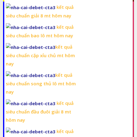
kết quả
siêu chuẩn giải 8 mt hôm nay
kết quả
siêu chuẩn bao lô mt hôm nay
kết quả
siêu chuẩn cặp xỉu chủ mt hôm
nay
kết quả
siêu chuẩn song thủ lô mt hôm
nay
kết quả
siêu chuẩn đầu đuôi giải 8 mt
hôm nay
kết quả