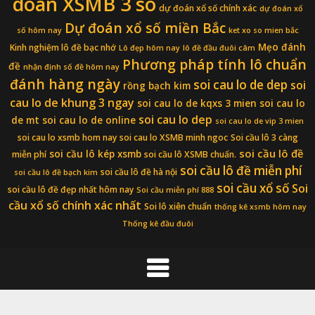
doan XSMB 3 so
dự đoán xổ số chính xác
dự đoán xổ
Dự đoán xổ số miền Bắc
số hôm nay
ket xo so mien bắc
Mẹo đánh
Kinh nghiệm lô đề bạc nhớ
Lô đẹp hôm nay
lô đề đầu đuôi câm
Phương pháp tính lô chuẩn
đề
nhận định số đề hôm nay
đánh hàng ngày
soi cau lo de dep
soi
rồng bạch kim
cau lo de khung 3 ngay
soi cau lo de kqxs 3 mien
soi cau lo
soi cau lo dep
de mt
soi cau lo de online
soi cau lo de vip 3 mien
soi cau lo xsmb hom nay
soi cau lo XSMB minh ngoc
Soi cầu lô 3 càng
soi cầu lô đề
soi cầu lô kép xsmb
miễn phí
soi cầu lô XSMB chuẩn.
soi cầu lô đề miễn phí
soi cầu lô đề hà nội
soi cầu lô đề bạch kim
soi cầu xổ số
Soi
soi cầu lô đề đẹp nhất hôm nay
Soi cầu miễn phí 888
cầu xổ số chính xác nhất
Soi lô xiên chuẩn
thống kê xsmb hôm nay
Thống kê đầu đuôi