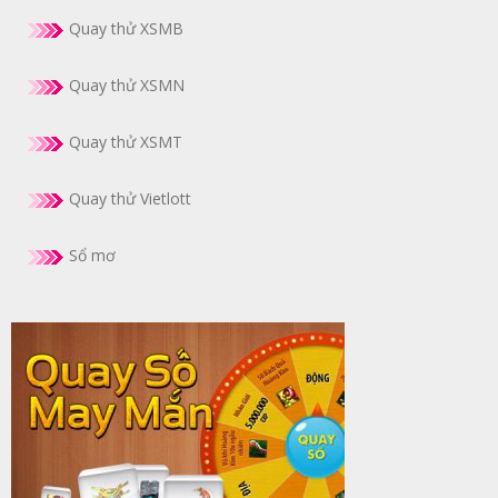
Quay thử XSMB
Quay thử XSMN
Quay thử XSMT
Quay thử Vietlott
Sổ mơ