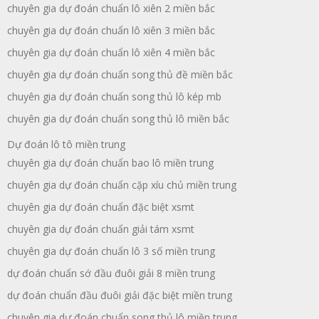
chuyên gia dự đoán chuẩn lô xiên 2 miền bắc
chuyên gia dự đoán chuẩn lô xiên 3 miền bắc
chuyên gia dự đoán chuẩn lô xiên 4 miền bắc
chuyên gia dự đoán chuẩn song thủ đề miền bắc
chuyên gia dự đoán chuẩn song thủ lô kép mb
chuyên gia dự đoán chuẩn song thủ lô miền bắc
Dự đoán lô tô miền trung
chuyên gia dự đoán chuẩn bao lô miền trung
chuyên gia dự đoán chuẩn cặp xíu chủ miền trung
chuyên gia dự đoán chuẩn đặc biệt xsmt
chuyên gia dự đoán chuẩn giải tám xsmt
chuyên gia dự đoán chuẩn lô 3 số miền trung
dự đoán chuẩn sớ đầu đuôi giải 8 miền trung
dự đoán chuẩn đầu đuôi giải đặc biệt miền trung
chuyên gia dự đoán chuẩn song thủ lô miền trung