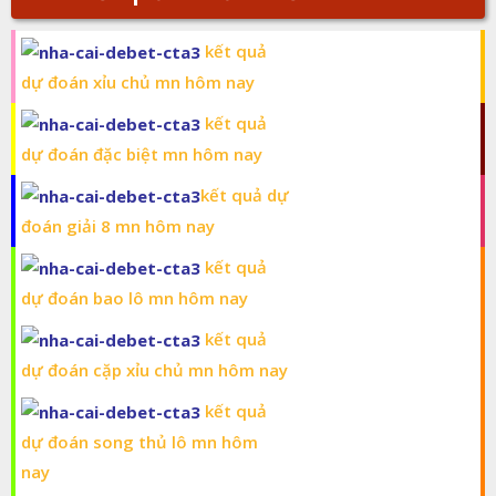
kết quả
dự đoán xỉu chủ mn hôm nay
kết quả
dự đoán đặc biệt mn hôm nay
kết quả dự
đoán giải 8 mn hôm nay
kết quả
dự đoán bao lô mn hôm nay
kết quả
dự đoán cặp xỉu chủ mn hôm nay
kết quả
dự đoán song thủ lô mn hôm
nay