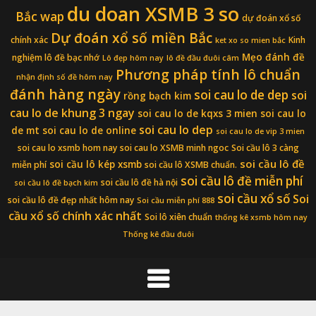
du doan XSMB 3 so
Bắc wap
dự đoán xổ số
Dự đoán xổ số miền Bắc
chính xác
Kinh
ket xo so mien bắc
Mẹo đánh đề
nghiệm lô đề bạc nhớ
Lô đẹp hôm nay
lô đề đầu đuôi câm
Phương pháp tính lô chuẩn
nhận định số đề hôm nay
đánh hàng ngày
soi cau lo de dep
soi
rồng bạch kim
cau lo de khung 3 ngay
soi cau lo de kqxs 3 mien
soi cau lo
soi cau lo dep
de mt
soi cau lo de online
soi cau lo de vip 3 mien
soi cau lo xsmb hom nay
soi cau lo XSMB minh ngoc
Soi cầu lô 3 càng
soi cầu lô đề
soi cầu lô kép xsmb
miễn phí
soi cầu lô XSMB chuẩn.
soi cầu lô đề miễn phí
soi cầu lô đề hà nội
soi cầu lô đề bạch kim
soi cầu xổ số
Soi
soi cầu lô đề đẹp nhất hôm nay
Soi cầu miễn phí 888
cầu xổ số chính xác nhất
Soi lô xiên chuẩn
thống kê xsmb hôm nay
Thống kê đầu đuôi