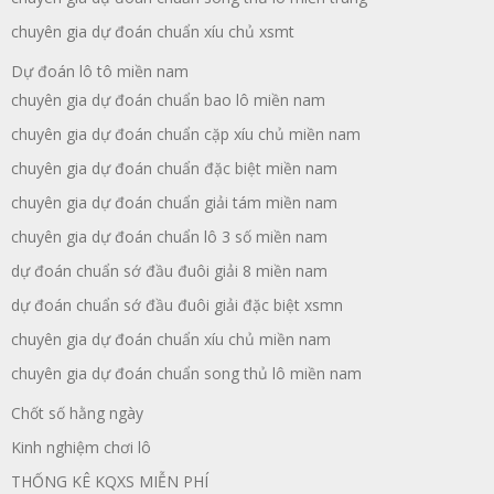
chuyên gia dự đoán chuẩn xíu chủ xsmt
Dự đoán lô tô miền nam
chuyên gia dự đoán chuẩn bao lô miền nam
chuyên gia dự đoán chuẩn cặp xíu chủ miền nam
chuyên gia dự đoán chuẩn đặc biệt miền nam
chuyên gia dự đoán chuẩn giải tám miền nam
chuyên gia dự đoán chuẩn lô 3 số miền nam
dự đoán chuẩn sớ đầu đuôi giải 8 miền nam
dự đoán chuẩn sớ đầu đuôi giải đặc biệt xsmn
chuyên gia dự đoán chuẩn xíu chủ miền nam
chuyên gia dự đoán chuẩn song thủ lô miền nam
Chốt số hằng ngày
Kinh nghiệm chơi lô
THỐNG KÊ KQXS MIỄN PHÍ