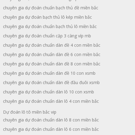
chuyên gia dự đoán chuẩn bạch thủ đề miền bắc
chuyên gia dự đoán bạch thủ lô kép miền bắc
chuyên gia dự đoán chuẩn bạch thủ lô miền bắc
chuyên gia dự đoán chuẩn cặp 3 càng víp mb
chuyên gia dự đoán chuẩn dàn đề 4 con miền bắc
chuyên gia dự đoán chuẩn dàn đề 6 con miền bắc
chuyên gia dự đoán chuẩn dàn đề 8 con miền bắc
chuyên gia dự đoán chuẩn dàn đề 10 con xsmb
chuyên gia dự đoán chuẩn dàn đề đầu đuôi xsmb
chuyên gia dự đoán chuẩn dàn lô 10 con xsmb
chuyên gia dự đoán chuẩn dàn lô 4 con miền bắc
Dự đoán lô tô miền bắc vip
chuyên gia dự đoán chuẩn dàn lô 8 con miền bắc
chuyên gia dự đoán chuẩn dàn lô 6 con miền bắc