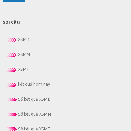
soi cầu
XSMB
XSMN
XSMT
kết quả hôm nay
Sổ kết quả XSMB
Sổ kết quả XSMN
Sổ kết quả XSMT