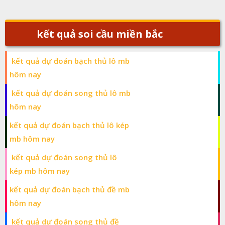
kết quả soi cầu miền bắc
kết quả dự đoán bạch thủ lô mb
hôm nay
kết quả dự đoán song thủ lô mb
hôm nay
kết quả dự đoán bạch thủ lô kép
mb hôm nay
kết quả dự đoán song thủ lô
kép mb hôm nay
kết quả dự đoán bạch thủ đề mb
hôm nay
kết quả dự đoán song thủ đề