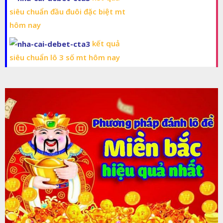
siêu chuẩn đầu đuôi đặc biệt mt
hôm nay
kết quả
siêu chuẩn lô 3 số mt hôm nay