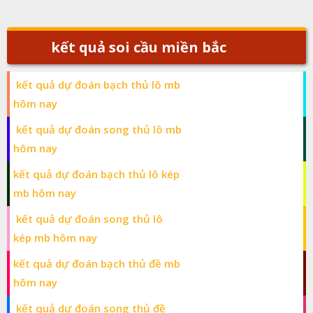
kết quả soi cầu miền bắc
kết quả dự đoán bạch thủ lô mb
hôm nay
kết quả dự đoán song thủ lô mb
hôm nay
kết quả dự đoán bạch thủ lô kép
mb hôm nay
kết quả dự đoán song thủ lô
kép mb hôm nay
kết quả dự đoán bạch thủ đề mb
hôm nay
kết quả dự đoán song thủ đề