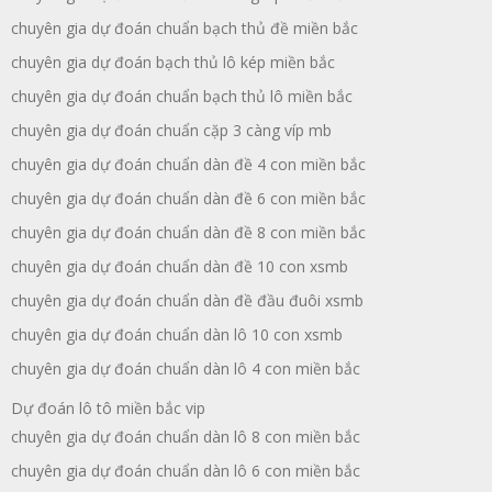
chuyên gia dự đoán chuẩn bạch thủ đề miền bắc
chuyên gia dự đoán bạch thủ lô kép miền bắc
chuyên gia dự đoán chuẩn bạch thủ lô miền bắc
chuyên gia dự đoán chuẩn cặp 3 càng víp mb
chuyên gia dự đoán chuẩn dàn đề 4 con miền bắc
chuyên gia dự đoán chuẩn dàn đề 6 con miền bắc
chuyên gia dự đoán chuẩn dàn đề 8 con miền bắc
chuyên gia dự đoán chuẩn dàn đề 10 con xsmb
chuyên gia dự đoán chuẩn dàn đề đầu đuôi xsmb
chuyên gia dự đoán chuẩn dàn lô 10 con xsmb
chuyên gia dự đoán chuẩn dàn lô 4 con miền bắc
Dự đoán lô tô miền bắc vip
chuyên gia dự đoán chuẩn dàn lô 8 con miền bắc
chuyên gia dự đoán chuẩn dàn lô 6 con miền bắc