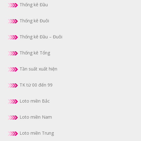
Thống kê Đầu
Thống kê Đuôi
Thống kê Đầu – Đuôi
Thống kê Tổng
Tần suất xuất hiện
TK từ 00 đến 99
Loto miền Bắc
Loto miền Nam
Loto miền Trung