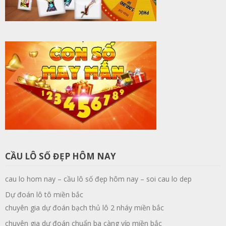
CẦU LÔ SỐ ĐẸP HÔM NAY
cau lo hom nay – cầu lô số đẹp hôm nay – soi cau lo dep
Dự đoán lô tô miền bắc
chuyên gia dự đoán bạch thủ lô 2 nháy miền bắc
chuyên gia dự đoán chuẩn ba càng víp miền bắc