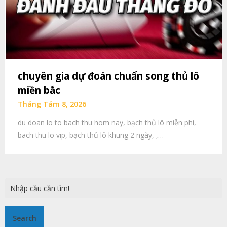
chuyên gia dự đoán chuẩn song thủ lô
miền bắc
Tháng Tám 8, 2026
du doan lo to bach thu hom nay, bạch thủ lô miễn phí,
bach thu lo vip, bạch thủ lô khung 2 ngày, ,…
Search