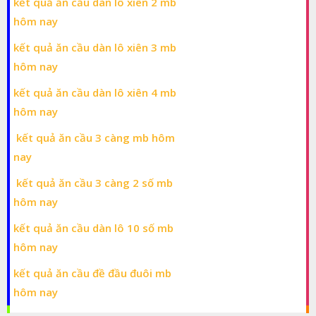
kết quả ăn cầu dàn lô xiên 2 mb
hôm nay
kết quả ăn cầu dàn lô xiên 3 mb
hôm nay
kết quả ăn cầu dàn lô xiên 4 mb
hôm nay
kết quả ăn cầu 3 càng mb hôm
nay
kết quả ăn cầu 3 càng 2 số mb
hôm nay
kết quả ăn cầu dàn lô 10 số mb
hôm nay
kết quả ăn cầu đề đầu đuôi mb
hôm nay