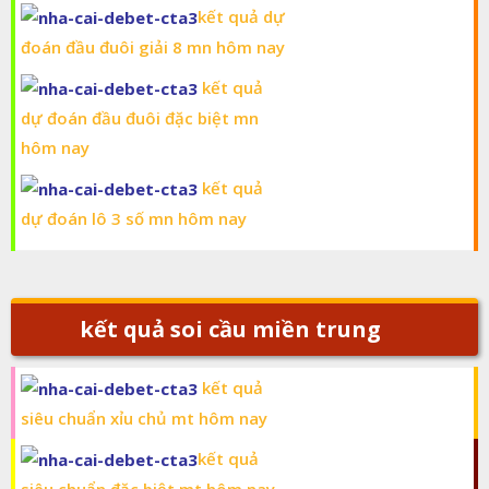
kết quả dự
đoán đầu đuôi giải 8 mn hôm nay
kết quả
dự đoán đầu đuôi đặc biệt mn
hôm nay
kết quả
dự đoán lô 3 số mn hôm nay
kết quả soi cầu miền trung
kết quả
siêu chuẩn xỉu chủ mt hôm nay
kết quả
siêu chuẩn đặc biệt mt hôm nay