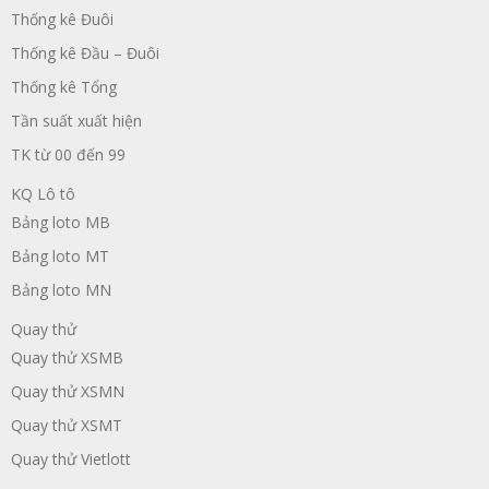
Thống kê Đuôi
Thống kê Đầu – Đuôi
Thống kê Tổng
Tần suất xuất hiện
TK từ 00 đến 99
KQ Lô tô
Bảng loto MB
Bảng loto MT
Bảng loto MN
Quay thử
Quay thử XSMB
Quay thử XSMN
Quay thử XSMT
Quay thử Vietlott