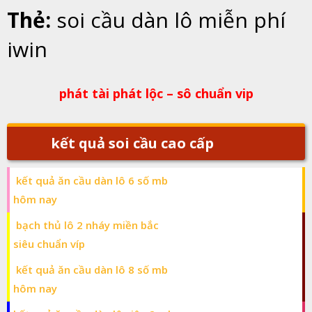
Thẻ:
soi cầu dàn lô miễn phí
iwin
phát tài phát lộc – sô chuẩn vip
kết quả soi cầu cao cấp
kết quả ăn cầu dàn lô 6 số mb
hôm nay
bạch thủ lô 2 nháy miền bắc
siêu chuẩn víp
kết quả ăn cầu dàn lô 8 số mb
hôm nay