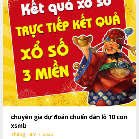
chuyên gia dự đoán chuẩn dàn lô 10 con
xsmb
Tháng Tám 7, 2026