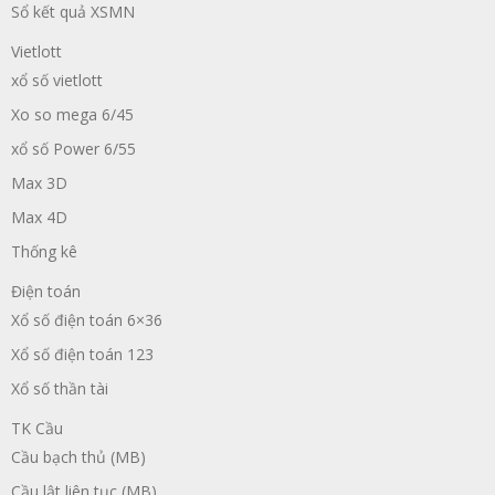
Sổ kết quả XSMN
Vietlott
xổ số vietlott
Xo so mega 6/45
xổ số Power 6/55
Max 3D
Max 4D
Thống kê
Điện toán
Xổ số điện toán 6×36
Xổ số điện toán 123
Xổ số thần tài
TK Cầu
Cầu bạch thủ (MB)
Cầu lật liên tục (MB)