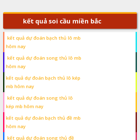
kết quả soi cầu miền bắc
kết quả dự đoán bạch thủ lô mb
hôm nay
kết quả dự đoán song thủ lô mb
hôm nay
kết quả dự đoán bạch thủ lô kép
mb hôm nay
kết quả dự đoán song thủ lô
kép mb hôm nay
kết quả dự đoán bạch thủ đề mb
hôm nay
kết quả dự đoán song thủ đề