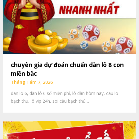
chuyên gia dự đoán chuẩn dàn lô 8 con
miền bắc
Tháng Tám 7, 2026
dan lo 6, dàn lô 6 số miền phí, lô dàn hôm nay, cau lo
bạch thu, lô vip 24h, soi cầu bạch thủ…