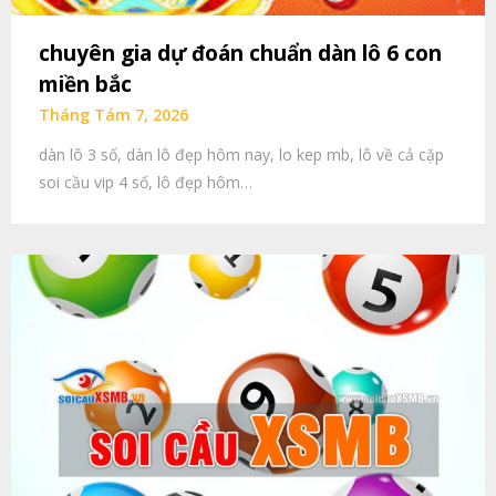
chuyên gia dự đoán chuẩn dàn lô 6 con
miền bắc
Tháng Tám 7, 2026
dàn lô 3 số, dàn lô đẹp hôm nay, lo kep mb, lô về cả cặp
soi cầu vip 4 số, lô đẹp hôm…