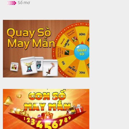
Sổ mơ