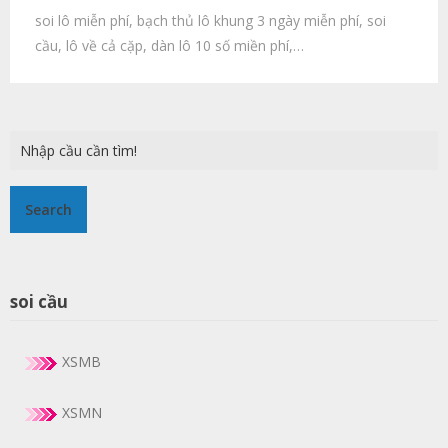
soi lô miễn phí, bạch thủ lô khung 3 ngày miễn phí, soi
cầu, lô về cả cặp, dàn lô 10 số miền phí,…
Search
soi cầu
XSMB
XSMN