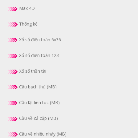
Max 4D
Thống kê
Xổ số điện toán 6x36
Xổ số điện toán 123
Xổ số thần tài
Cầu bạch thủ (MB)
Cầu lật liên tục (MB)
Cầu về cả cặp (MB)
Cầu về nhiều nháy (MB)