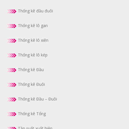
Thống kê đầu đuôi
Thống kê lô gan
Thống kê lô xiên
Thống kê lô kép
Thống kê Đầu
Thống kê Đuôi
Thống kê Đầu – Đuôi
Thống kê Tổng
Tần suất xuất hiện