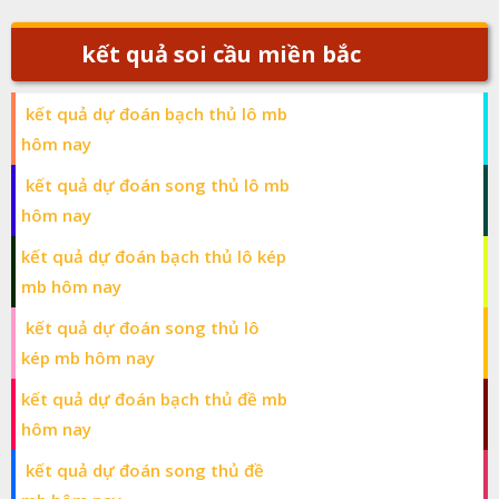
kết quả soi cầu miền bắc
kết quả dự đoán bạch thủ lô mb
hôm nay
kết quả dự đoán song thủ lô mb
hôm nay
kết quả dự đoán bạch thủ lô kép
mb hôm nay
kết quả dự đoán song thủ lô
kép mb hôm nay
kết quả dự đoán bạch thủ đề mb
hôm nay
kết quả dự đoán song thủ đề