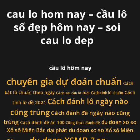
Skip
cau lo hom nay – cầu lô
to
content
số đẹp hôm nay – soi
cau lo dep
cầu lô hôm nay
chuyên gia dự đoán chuẩn
Cách
Cách
bắt lô chuẩn theo ngày
Cách tính lô chuẩn
Cách soi cầu lô 2021
Cách đánh lô ngày nào
tính lô đề 2021
cũng trúng
Cách đánh đề ngày nào cũng
trúng
du doan xo so
Cách đánh đề ăn 100
Công thức đánh đề
Xổ số Miền Bắc dại phát
du doan xo so Xổ số Miền