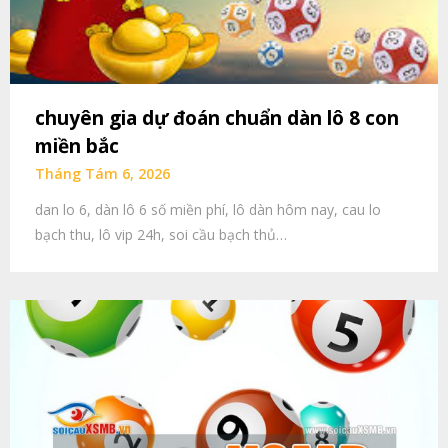
chuyên gia dự đoán chuẩn dàn lô 8 con
miền bắc
Tháng Tám 6, 2026
dan lo 6, dàn lô 6 số miền phí, lô dàn hôm nay, cau lo
bạch thu, lô vip 24h, soi cầu bạch thủ…