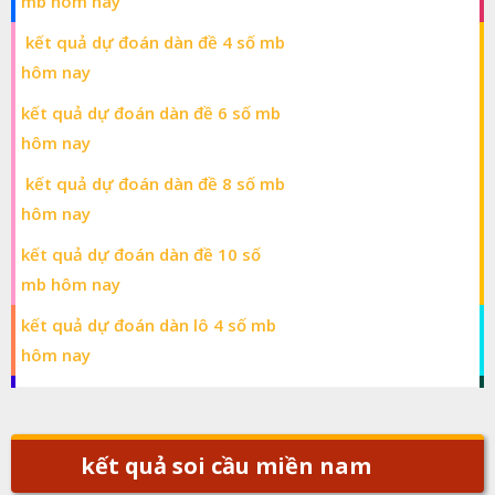
mb hôm nay
kết quả dự đoán dàn đề 4 số mb
hôm nay
kết quả dự đoán dàn đề 6 số mb
hôm nay
kết quả dự đoán dàn đề 8 số mb
hôm nay
kết quả dự đoán dàn đề 10 số
mb hôm nay
kết quả dự đoán dàn lô 4 số mb
hôm nay
kết quả soi cầu miền nam