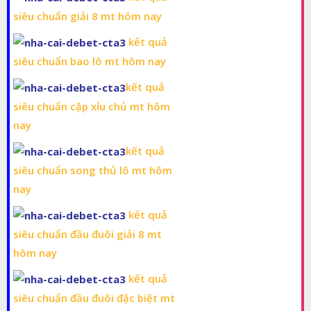
siêu chuẩn giải 8 mt hôm nay
kết quả
siêu chuẩn bao lô mt hôm nay
kết quả
siêu chuẩn cặp xỉu chủ mt hôm
nay
kết quả
siêu chuẩn song thủ lô mt hôm
nay
kết quả
siêu chuẩn đầu đuôi giải 8 mt
hôm nay
kết quả
siêu chuẩn đầu đuôi đặc biệt mt