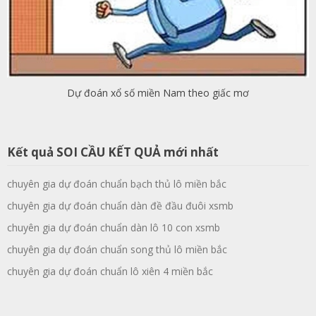
Dự đoán xổ số miền Nam theo giấc mơ
Kết quả SOI CẦU KẾT QUẢ mới nhất
chuyên gia dự đoán chuẩn bạch thủ lô miền bắc
chuyên gia dự đoán chuẩn dàn đề đầu đuôi xsmb
chuyên gia dự đoán chuẩn dàn lô 10 con xsmb
chuyên gia dự đoán chuẩn song thủ lô miền bắc
chuyên gia dự đoán chuẩn lô xiên 4 miền bắc