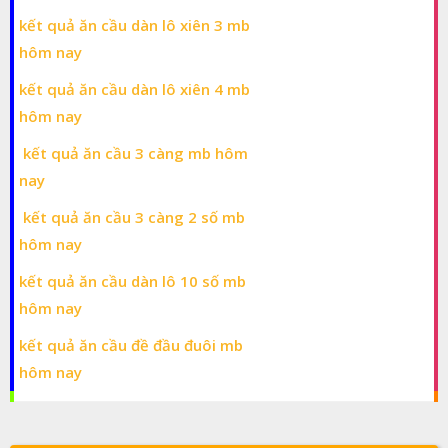
kết quả ăn cầu dàn lô xiên 3 mb
hôm nay
kết quả ăn cầu dàn lô xiên 4 mb
hôm nay
kết quả ăn cầu 3 càng mb hôm
nay
kết quả ăn cầu 3 càng 2 số mb
hôm nay
kết quả ăn cầu dàn lô 10 số mb
hôm nay
kết quả ăn cầu đề đầu đuôi mb
hôm nay