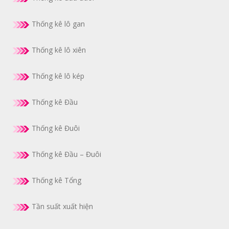
Thống kê lô gan
Thống kê lô xiên
Thống kê lô kép
Thống kê Đầu
Thống kê Đuôi
Thống kê Đầu – Đuôi
Thống kê Tổng
Tần suất xuất hiện