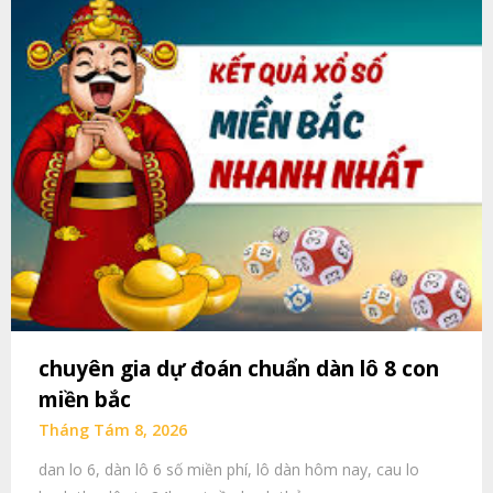
chuyên gia dự đoán chuẩn dàn lô 8 con
miền bắc
Tháng Tám 8, 2026
dan lo 6, dàn lô 6 số miền phí, lô dàn hôm nay, cau lo