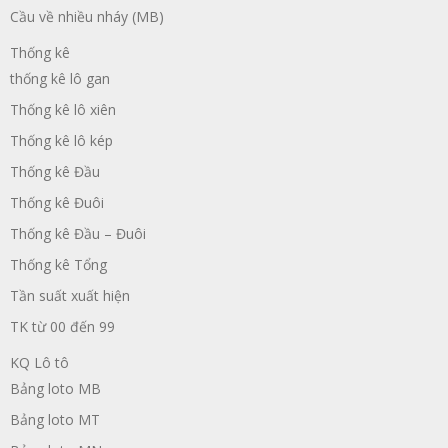
Cầu về nhiều nháy (MB)
Thống kê
thống kê lô gan
Thống kê lô xiên
Thống kê lô kép
Thống kê Đầu
Thống kê Đuôi
Thống kê Đầu – Đuôi
Thống kê Tổng
Tần suất xuất hiện
TK từ 00 đến 99
KQ Lô tô
Bảng loto MB
Bảng loto MT