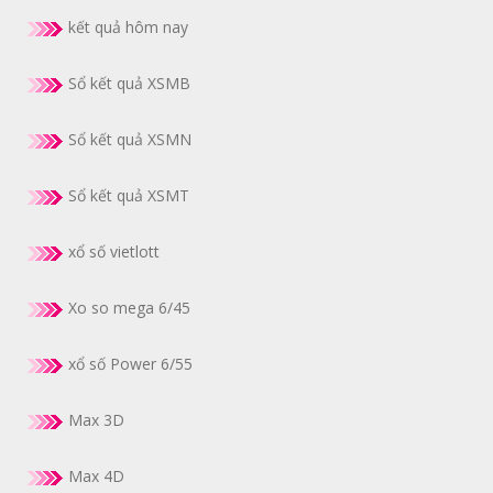
kết quả hôm nay
Sổ kết quả XSMB
Sổ kết quả XSMN
Sổ kết quả XSMT
xổ số vietlott
Xo so mega 6/45
xổ số Power 6/55
Max 3D
Max 4D