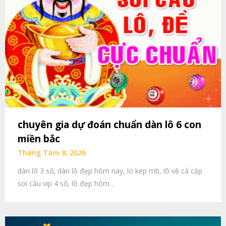
chuyên gia dự đoán chuẩn dàn lô 6 con
miền bắc
Tháng Tám 8, 2026
dàn lô 3 số, dàn lô đẹp hôm nay, lo kep mb, lô về cả cặp
soi cầu vip 4 số, lô đẹp hôm…