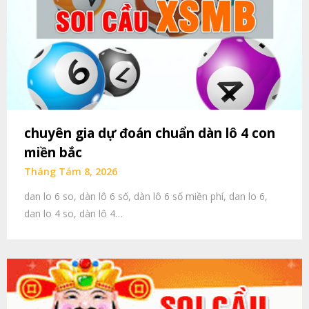
chuyên gia dự đoán chuẩn dàn lô 4 con
miền bắc
Tháng Tám 8, 2026
dan lo 6 so, dàn lô 6 số, dàn lô 6 số miền phí, dan lo 6,
dan lo 4 so, dàn lô 4…