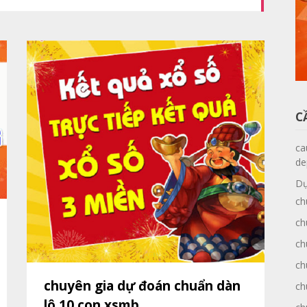
C
ca
de
Dự
ch
ch
ch
ch
chuyên gia dự đoán chuẩn dàn
ch
lô 10 con xsmb