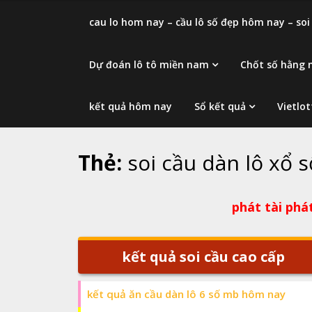
cau lo hom nay – cầu lô số đẹp hôm nay – soi
Dự đoán lô tô miền nam
Chốt số hằng 
kết quả hôm nay
Sổ kết quả
Vietlot
Thẻ:
soi cầu dàn lô xổ 
phát tài phát
kết quả soi cầu cao cấp
kết quả ăn cầu dàn lô 6 số mb hôm nay