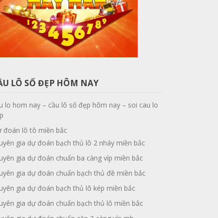
ẦU LÔ SỐ ĐẸP HÔM NAY
u lo hom nay – cầu lô số đẹp hôm nay – soi cau lo
p
 đoán lô tô miền bắc
uyên gia dự đoán bạch thủ lô 2 nháy miền bắc
uyên gia dự đoán chuẩn ba càng víp miền bắc
uyên gia dự đoán chuẩn bạch thủ đề miền bắc
uyên gia dự đoán bạch thủ lô kép miền bắc
uyên gia dự đoán chuẩn bạch thủ lô miền bắc