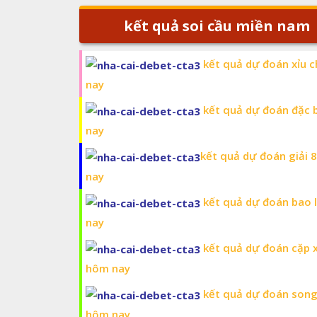
kết quả soi cầu miền nam
kết quả dự đoán xỉu 
nay
kết quả dự đoán đặc 
nay
kết quả dự đoán giải
nay
kết quả dự đoán bao
nay
kết quả dự đoán cặp 
hôm nay
kết quả dự đoán song
hôm nay