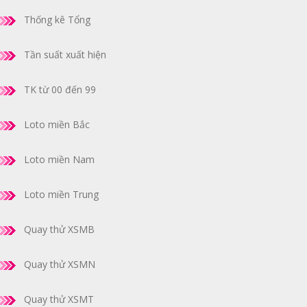
Thống kê Tổng
Tần suất xuất hiện
TK từ 00 đến 99
Loto miền Bắc
Loto miền Nam
Loto miền Trung
Quay thử XSMB
Quay thử XSMN
Quay thử XSMT