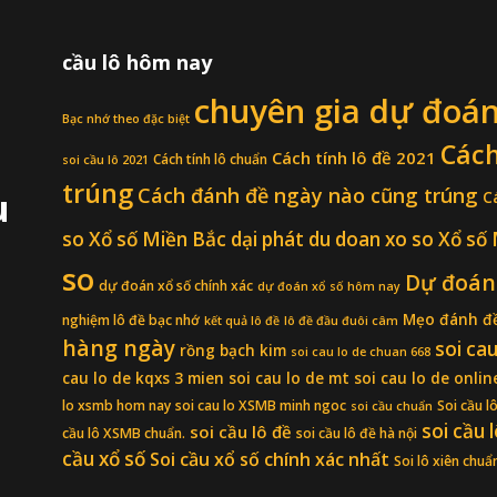
cầu lô hôm nay
chuyên gia dự đoá
Bạc nhớ theo đặc biệt
Cách
Cách tính lô đề 2021
Cách tính lô chuẩn
soi cầu lô 2021
trúng
Cách đánh đề ngày nào cũng trúng
u
C
so Xổ số Miền Bắc dại phát
du doan xo so Xổ số
so
Dự đoán
dự đoán xổ số chính xác
dự đoán xổ số hôm nay
Mẹo đánh đ
nghiệm lô đề bạc nhớ
kết quả lô đề
lô đề đầu đuôi câm
hàng ngày
soi cau
rồng bạch kim
soi cau lo de chuan 668
cau lo de kqxs 3 mien
soi cau lo de mt
soi cau lo de onlin
lo xsmb hom nay
soi cau lo XSMB minh ngoc
Soi cầu l
soi cầu chuẩn
soi cầu 
soi cầu lô đề
cầu lô XSMB chuẩn.
soi cầu lô đề hà nội
cầu xổ số
Soi cầu xổ số chính xác nhất
Soi lô xiên chuẩ