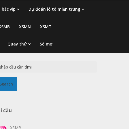
 bắc vip
Dự đoán lô tô miền trung
XSMB
XSMN
XSMT
Quay thử
Sổ mơ
Search
i cầu
XSMB