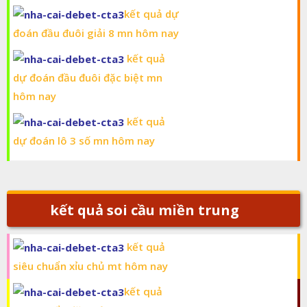
kết quả dự
đoán đầu đuôi giải 8 mn hôm nay
kết quả
dự đoán đầu đuôi đặc biệt mn
hôm nay
kết quả
dự đoán lô 3 số mn hôm nay
kết quả soi cầu miền trung
kết quả
siêu chuẩn xỉu chủ mt hôm nay
kết quả