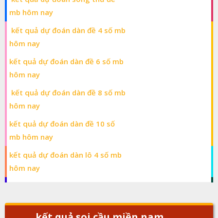
mb hôm nay
kết quả dự đoán dàn đề 4 số mb
hôm nay
kết quả dự đoán dàn đề 6 số mb
hôm nay
kết quả dự đoán dàn đề 8 số mb
hôm nay
kết quả dự đoán dàn đề 10 số
mb hôm nay
kết quả dự đoán dàn lô 4 số mb
hôm nay
kết quả soi cầu miền nam