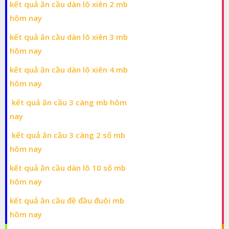
kết quả ăn cầu dàn lô xiên 2 mb
hôm nay
kết quả ăn cầu dàn lô xiên 3 mb
hôm nay
kết quả ăn cầu dàn lô xiên 4 mb
hôm nay
kết quả ăn cầu 3 càng mb hôm
nay
kết quả ăn cầu 3 càng 2 số mb
hôm nay
kết quả ăn cầu dàn lô 10 số mb
hôm nay
kết quả ăn cầu đề đầu đuôi mb
hôm nay