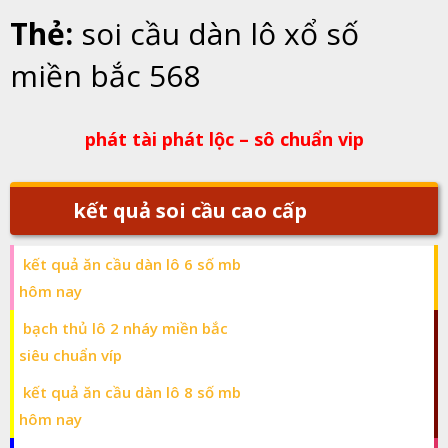
Thẻ:
soi cầu dàn lô xổ số
miền bắc 568
phát tài phát lộc – sô chuẩn vip
kết quả soi cầu cao cấp
kết quả ăn cầu dàn lô 6 số mb
hôm nay
bạch thủ lô 2 nháy miền bắc
siêu chuẩn víp
kết quả ăn cầu dàn lô 8 số mb
hôm nay