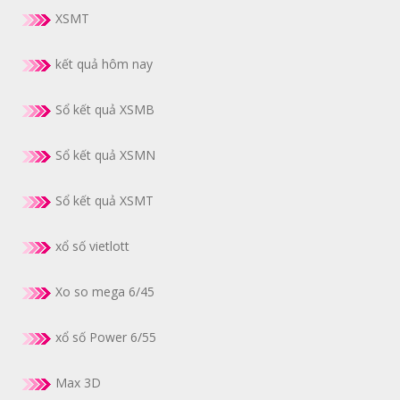
XSMT
kết quả hôm nay
Sổ kết quả XSMB
Sổ kết quả XSMN
Sổ kết quả XSMT
xổ số vietlott
Xo so mega 6/45
xổ số Power 6/55
Max 3D