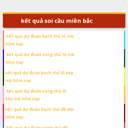
kết quả soi cầu miền bắc
kết quả dự đoán bạch thủ lô mb
hôm nay
kết quả dự đoán song thủ lô mb
hôm nay
kết quả dự đoán bạch thủ lô kép
mb hôm nay
kết quả dự đoán song thủ lô
kép mb hôm nay
kết quả dự đoán bạch thủ đề mb
hôm nay
kết quả dự đoán song thủ đề