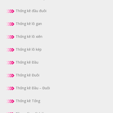
Thống kê đầu đuôi
Thống kê lô gan
Thống kê lô xiên
Thống kê lô kép
Thống kê Đầu
Thống kê Đuôi
Thống kê Đầu – Đuôi
Thống kê Tổng