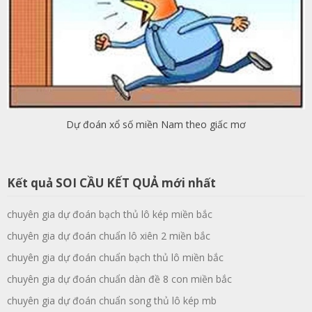
Dự đoán xổ số miền Nam theo giấc mơ
Kết quả SOI CẦU KẾT QUẢ mới nhất
chuyên gia dự đoán bạch thủ lô kép miền bắc
chuyên gia dự đoán chuẩn lô xiên 2 miền bắc
chuyên gia dự đoán chuẩn bạch thủ lô miền bắc
chuyên gia dự đoán chuẩn dàn đề 8 con miền bắc
chuyên gia dự đoán chuẩn song thủ lô kép mb