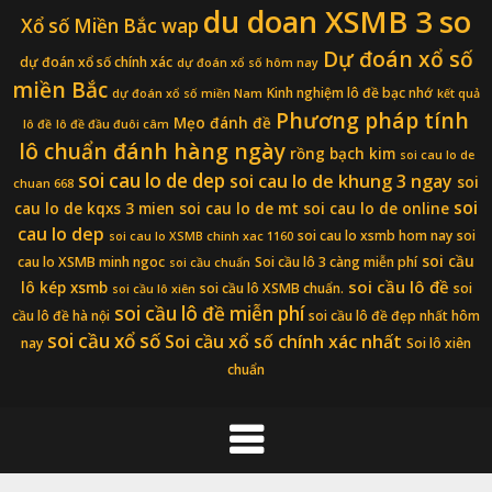
du doan XSMB 3 so
Xổ số Miền Bắc wap
Dự đoán xổ số
dự đoán xổ số chính xác
dự đoán xổ số hôm nay
miền Bắc
Kinh nghiệm lô đề bạc nhớ
dự đoán xổ số miền Nam
kết quả
Phương pháp tính
Mẹo đánh đề
lô đề
lô đề đầu đuôi câm
lô chuẩn đánh hàng ngày
rồng bạch kim
soi cau lo de
soi cau lo de dep
soi cau lo de khung 3 ngay
soi
chuan 668
soi
cau lo de kqxs 3 mien
soi cau lo de mt
soi cau lo de online
cau lo dep
soi cau lo xsmb hom nay
soi
soi cau lo XSMB chinh xac 1160
soi cầu
cau lo XSMB minh ngoc
Soi cầu lô 3 càng miễn phí
soi cầu chuẩn
soi cầu lô đề
lô kép xsmb
soi cầu lô XSMB chuẩn.
soi
soi cầu lô xiên
soi cầu lô đề miễn phí
cầu lô đề hà nội
soi cầu lô đề đẹp nhất hôm
soi cầu xổ số
Soi cầu xổ số chính xác nhất
nay
Soi lô xiên
chuẩn