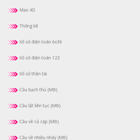
Max 4D
Thống kê
Xổ số điện toán 6x36
Xổ số điện toán 123
Xổ số thần tài
Cầu bạch thủ (MB)
Cầu lật liên tục (MB)
Cầu về cả cặp (MB)
Cầu về nhiều nháy (MB)