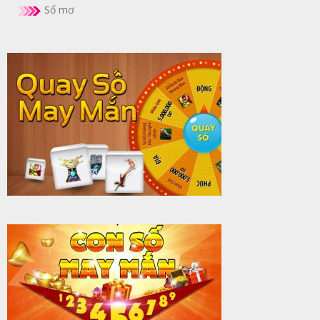
Sổ mơ