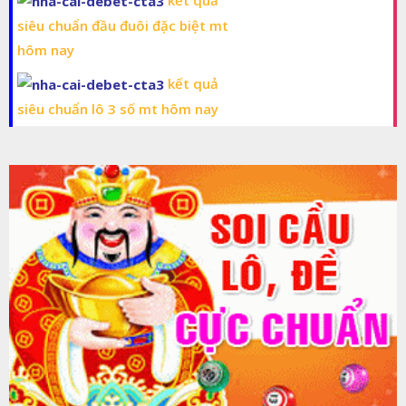
siêu chuẩn đầu đuôi đặc biệt mt
hôm nay
kết quả
siêu chuẩn lô 3 số mt hôm nay