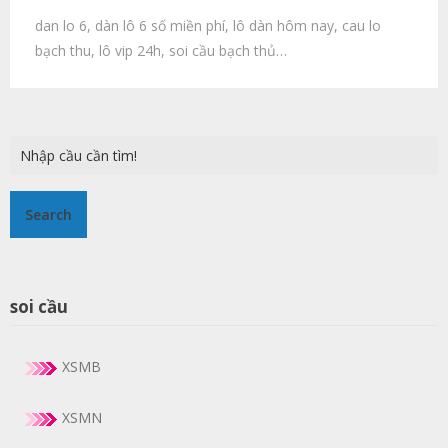
dan lo 6, dàn lô 6 số miền phí, lô dàn hôm nay, cau lo
bạch thu, lô vip 24h, soi cầu bạch thủ…
Search
soi cầu
XSMB
XSMN