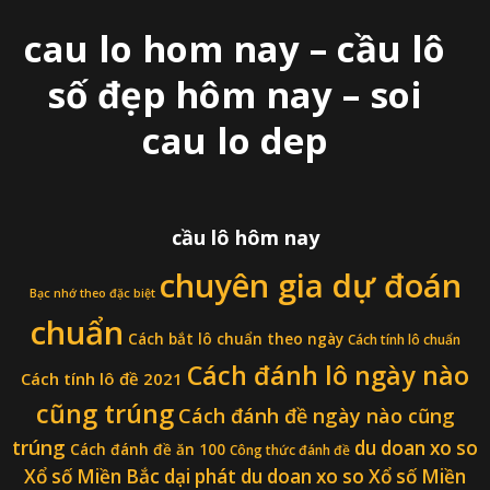
Skip
cau lo hom nay – cầu lô
to
content
số đẹp hôm nay – soi
cau lo dep
cầu lô hôm nay
chuyên gia dự đoán
Bạc nhớ theo đặc biệt
chuẩn
Cách bắt lô chuẩn theo ngày
Cách tính lô chuẩn
Cách đánh lô ngày nào
Cách tính lô đề 2021
cũng trúng
Cách đánh đề ngày nào cũng
trúng
du doan xo so
Cách đánh đề ăn 100
Công thức đánh đề
Xổ số Miền Bắc dại phát
du doan xo so Xổ số Miền