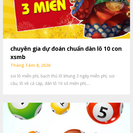
chuyên gia dự đoán chuẩn dàn lô 10 con
xsmb
Tháng Tám 8, 2026
soi lô miễn phí, bạch thủ lô khung 3 ngày miễn phí, soi
cầu, lô về cả cặp, dàn lô 10 số miền phí,…