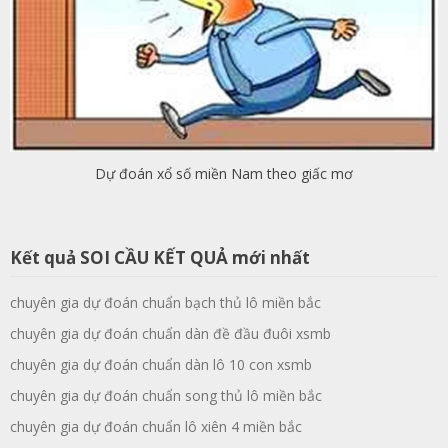
Dự đoán xổ số miền Nam theo giấc mơ
Kết quả SOI CẦU KẾT QUẢ mới nhất
chuyên gia dự đoán chuẩn bạch thủ lô miền bắc
chuyên gia dự đoán chuẩn dàn đề đầu đuôi xsmb
chuyên gia dự đoán chuẩn dàn lô 10 con xsmb
chuyên gia dự đoán chuẩn song thủ lô miền bắc
chuyên gia dự đoán chuẩn lô xiên 4 miền bắc