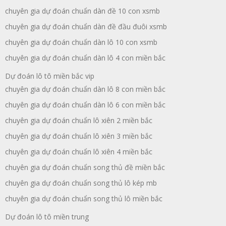
chuyên gia dự đoán chuẩn dàn đề 10 con xsmb
chuyên gia dự đoán chuẩn dàn đề đầu đuôi xsmb
chuyên gia dự đoán chuẩn dàn lô 10 con xsmb
chuyên gia dự đoán chuẩn dàn lô 4 con miền bắc
Dự đoán lô tô miền bắc vip
chuyên gia dự đoán chuẩn dàn lô 8 con miền bắc
chuyên gia dự đoán chuẩn dàn lô 6 con miền bắc
chuyên gia dự đoán chuẩn lô xiên 2 miền bắc
chuyên gia dự đoán chuẩn lô xiên 3 miền bắc
chuyên gia dự đoán chuẩn lô xiên 4 miền bắc
chuyên gia dự đoán chuẩn song thủ đề miền bắc
chuyên gia dự đoán chuẩn song thủ lô kép mb
chuyên gia dự đoán chuẩn song thủ lô miền bắc
Dự đoán lô tô miền trung