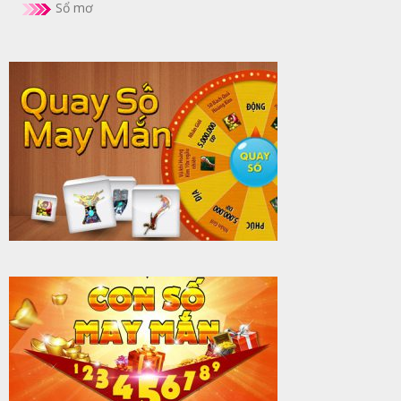
Sổ mơ