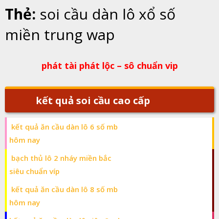
Thẻ:
soi cầu dàn lô xổ số
miền trung wap
phát tài phát lộc – sô chuẩn vip
kết quả soi cầu cao cấp
kết quả ăn cầu dàn lô 6 số mb
hôm nay
bạch thủ lô 2 nháy miền bắc
siêu chuẩn víp
kết quả ăn cầu dàn lô 8 số mb
hôm nay