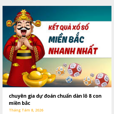
chuyên gia dự đoán chuẩn dàn lô 8 con
miền bắc
Tháng Tám 8, 2026