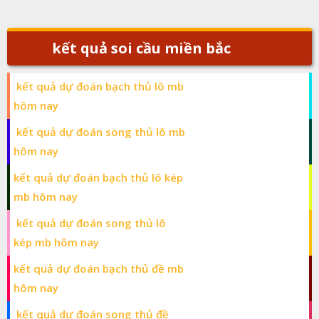
kết quả soi cầu miền bắc
kết quả dự đoán bạch thủ lô mb
hôm nay
kết quả dự đoán song thủ lô mb
hôm nay
kết quả dự đoán bạch thủ lô kép
mb hôm nay
kết quả dự đoán song thủ lô
kép mb hôm nay
kết quả dự đoán bạch thủ đề mb
hôm nay
kết quả dự đoán song thủ đề