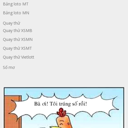
Bảng loto MT
Bảng loto MN
Quay thử
Quay thử XSMB
Quay thử XSMN
Quay thử XSMT
Quay thử Vietlott
Sổ mơ