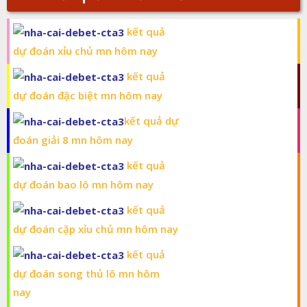
kết quả
dự đoán xỉu chủ mn hôm nay
kết quả
dự đoán đặc biệt mn hôm nay
kết quả dự
đoán giải 8 mn hôm nay
kết quả
dự đoán bao lô mn hôm nay
kết quả
dự đoán cặp xỉu chủ mn hôm nay
kết quả
dự đoán song thủ lô mn hôm
nay