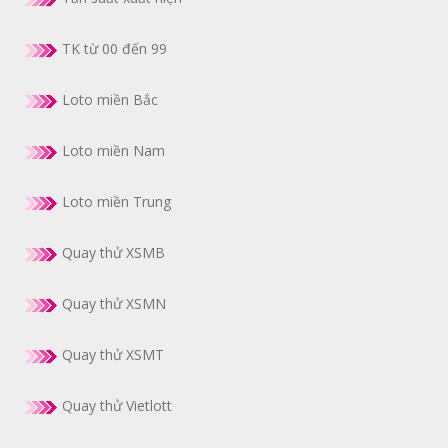
TK từ 00 đến 99
Loto miền Bắc
Loto miền Nam
Loto miền Trung
Quay thử XSMB
Quay thử XSMN
Quay thử XSMT
Quay thử Vietlott